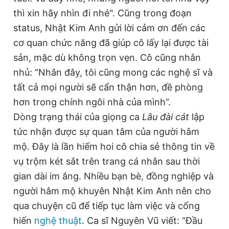
thì xin hãy nhìn đi nhé". Cũng trong đoạn
Đọc Thanh Niên trên điện thoại
status, Nhật Kim Anh gửi lời cảm ơn đến các
cơ quan chức năng đã giúp cô lấy lại được tài
sản, mặc dù không trọn vẹn. Cô cũng nhắn
nhủ: “Nhân đây, tôi cũng mong các nghệ sĩ và
Theo dõi báo trên
tất cả mọi người sẽ cẩn thận hơn, đề phòng
hơn trong chính ngôi nhà của mình”.
Hotline
Liên hệ quảng cáo
Dòng trạng thái của giọng ca
Lâu đài cát
lập
0906 645 777
0908 780 404
tức nhận được sự quan tâm của người hâm
mộ. Đây là lần hiếm hoi cô chia sẻ thông tin về
Đặt báo
Quảng cáo
RSS
Tòa soạn
Chính sách bảo
vụ trộm két sắt trên trang cá nhân sau thời
Tổng biên tập: Nguyễn Ngọc Toàn
gian dài im ắng. Nhiều bạn bè, đồng nghiệp và
Phó tổng biên tập thường trực: Hải Thành
người hâm mộ khuyên Nhật Kim Anh nên cho
Phó tổng biên tập: Lâm Hiếu Dũng
Phó tổng biên tập: Trần Việt Hưng
qua chuyện cũ để tiếp tục làm việc và cống
Tổng thư ký tòa soạn: Đức Trung
hiến
nghệ thuật
. Ca sĩ Nguyên Vũ viết: “Đầu
Giấy phép xuất bản số 110/GP - BTTTT cấp ngày 24.3.2020