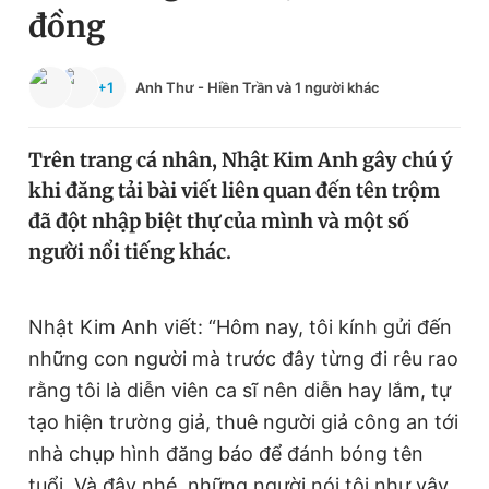
đồng
Chuyên mục khác
Tin đã xem
Chào ngày mới
Tin 24h
+1
Anh Thư
-
Hiền Trần
và 1 người khác
Đăng xuất
Tin thị trường
Tin 360
Trên trang cá nhân, Nhật Kim Anh gây chú ý
khi đăng tải bài viết liên quan đến tên trộm
Video
Magazine
đã đột nhập biệt thự của mình và một số
người nổi tiếng khác.
Sản phẩm khác
Nhật Kim Anh viết: “Hôm nay, tôi kính gửi đến
Tiện ích
Bạn cần biết
những con người mà trước đây từng đi rêu rao
rằng tôi là diễn viên ca sĩ nên diễn hay lắm, tự
Thông tin tòa soạn
Liên hệ quảng cáo
tạo hiện trường giả, thuê người giả công an tới
nhà chụp hình đăng báo để đánh bóng tên
tuổi. Và đây nhé, những người nói tôi như vậy