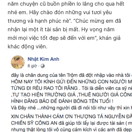
năm chuyện cũ buồn phiền lo lắng cho qua hết
© 2003-2026 Bản quyền thuộc về Báo Thanh Niên. Cấm sao
chép dưới mọi hình thức nếu không có sự chấp thuận bằng văn
nhé em. Hãy chào đón những vui tươi yêu
bản. Phát triển bởi ePi Technologies, JSC.
thương và hạnh phúc nè”. “Chúc mừng em đã
nhận lại một ít tài sản bị mất. Hy vọng năm
mới mọi việc tốt đẹp sẽ đến với em", khán giả
khác động viên.