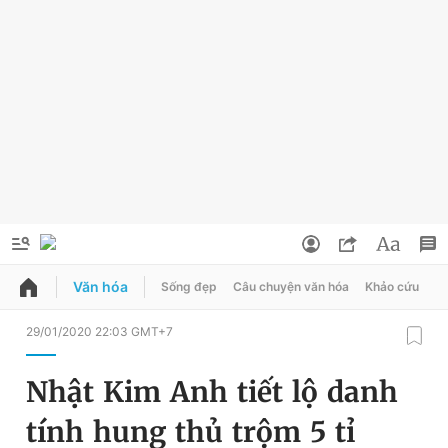
Văn hóa
Sống đẹp
Câu chuyện văn hóa
Khảo cứu
X
QUẢNG CÁO
ĐẶT BÁO
29/01/2020 22:03 GMT+7
Thông tin tài khoản
Nhật Kim Anh tiết lộ danh
Đổi mật khẩu
Chuyên mục
tính hung thủ trộm 5 tỉ
Tin đã lưu