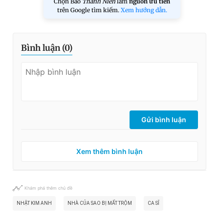
Chọn Báo
Thanh Niên
làm
nguồn ưu tiên
trên Google tìm kiếm.
Xem hướng dẫn.
Bình luận (
0
)
Gửi bình luận
Xem thêm bình luận
Khám phá thêm chủ đề
NHẬT KIM ANH
NHÀ CỦA SAO BỊ MẤT TRỘM
CA SĨ