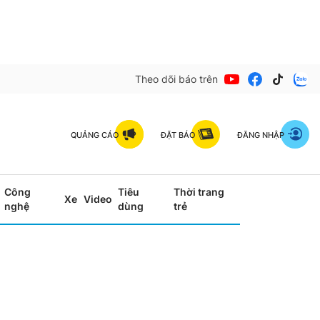
Theo dõi báo trên
QUẢNG CÁO
ĐẶT BÁO
ĐĂNG NHẬP
Công
Tiêu
Thời trang
Xe
Video
nghệ
dùng
trẻ