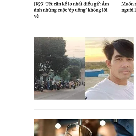
[Kỳ3] Tết cận kề lo nhất điều gì?: Ám
Muốn n
ảnh những cuộc 'ép uống' không lối
người 
về