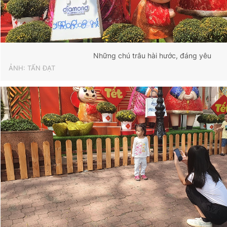
Những chú trâu hài hước, đáng yêu
ẢNH: TẤN ĐẠT