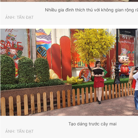
Nhiều gia đình thích thú với không gian rộng r
ẢNH: TẤN ĐẠT
Tạo dáng trước cây mai
ẢNH: TẤN ĐẠT