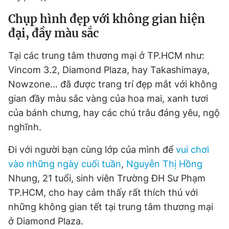
Chụp hình đẹp với không gian hiện
đại, đầy màu sắc
Đọc Thanh Niên trên điện thoại
Tại các trung tâm thương mại ở TP.HCM như:
Vincom 3.2, Diamond Plaza, hay Takashimaya,
Nowzone… đã được trang trí đẹp mắt với không
gian đầy màu sắc vàng của hoa mai, xanh tươi
Theo dõi báo trên
của bánh chưng, hay các chú trâu đáng yêu, ngộ
nghĩnh.
Hotline
Liên hệ quảng cáo
0906 645 777
0908 780 404
Đi với người bạn cùng lớp của mình để
vui chơi
vào những ngày cuối tuần
,
Nguyễn Thị Hồng
Đặt báo
Quảng cáo
RSS
Tòa soạn
Chính sách bảo
Nhung, 21 tuổi, sinh viên Trường ĐH Sư Phạm
Tổng biên tập: Nguyễn Ngọc Toàn
TP.HCM, cho hay cảm thấy rất thích thú với
Phó tổng biên tập thường trực: Hải Thành
Phó tổng biên tập: Lâm Hiếu Dũng
những không gian tết tại trung tâm thương mại
Phó tổng biên tập: Trần Việt Hưng
ở Diamond Plaza.
Tổng thư ký tòa soạn: Đức Trung