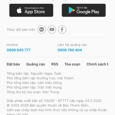
Theo dõi báo trên
Hotline
Liên hệ quảng cáo
0906 645 777
0908 780 404
Đặt báo
Quảng cáo
RSS
Tòa soạn
Chính sách bảo
Tổng biên tập: Nguyễn Ngọc Toàn
Phó tổng biên tập thường trực: Hải Thành
Phó tổng biên tập: Lâm Hiếu Dũng
Phó tổng biên tập: Trần Việt Hưng
Tổng thư ký tòa soạn: Đức Trung
Giấy phép xuất bản số 110/GP - BTTTT cấp ngày 24.3.2020
© 2003-2026 Bản quyền thuộc về Báo Thanh Niên.
Cấm sao chép dưới mọi hình thức nếu không có sự chấp thuận
bằng văn bản.