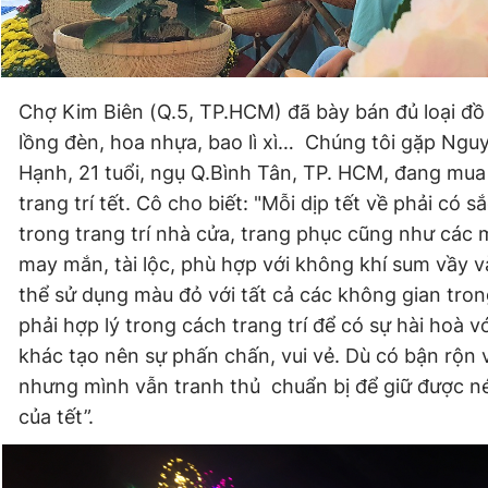
Chợ Kim Biên (Q.5, TP.HCM) đã bày bán đủ loại đồ t
lồng đèn, hoa nhựa, bao lì xì… Chúng tôi gặp Ngu
Hạnh, 21 tuổi, ngụ Q.Bình Tân, TP. HCM, đang mu
trang trí tết. Cô cho biết: "Mỗi dịp tết về phải có 
trong trang trí nhà cửa, trang phục cũng như các
may mắn, tài lộc, phù hợp với không khí sum vầy và
thể sử dụng màu đỏ với tất cả các không gian trong
phải hợp lý trong cách trang trí để có sự hài hoà 
khác tạo nên sự phấn chấn, vui vẻ. Dù có bận rộn 
nhưng mình vẫn tranh thủ chuẩn bị để giữ được n
của tết”.