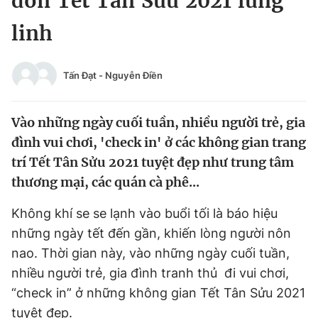
đón Tết Tân Sửu 2021 lung
Chuyên mục khác
linh
Tin đã xem
Chào ngày mới
Tin 24h
Đăng xuất
Tấn Đạt
-
Nguyễn Điền
Tin thị trường
Tin 360
Vào những ngày cuối tuần, nhiều người trẻ, gia
Video
Magazine
đình vui chơi, 'check in' ở các không gian trang
trí Tết Tân Sửu 2021 tuyệt đẹp như trung tâm
thương mại, các quán cà phê...
Sản phẩm khác
Không khí se se lạnh vào buổi tối là báo hiệu
Tiện ích
Bạn cần biết
những ngày tết đến gần, khiến lòng người nôn
nao. Thời gian này, vào những ngày cuối tuần,
Thông tin tòa soạn
Liên hệ quảng cáo
nhiều người trẻ, gia đình tranh thủ đi vui chơi,
“check in” ở những không gian Tết Tân Sửu 2021
tuyệt đẹp.