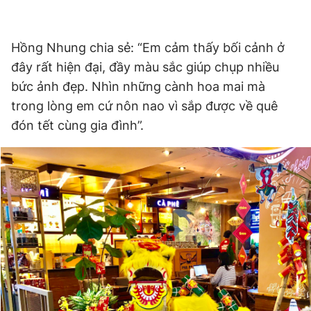
Giấy phép xuất bản số 110/GP - BTTTT cấp ngày 24.3.2020
© 2003-2026 Bản quyền thuộc về Báo Thanh Niên. Cấm sao
chép dưới mọi hình thức nếu không có sự chấp thuận bằng văn
Hồng Nhung chia sẻ: “Em cảm thấy bối cảnh ở
bản. Phát triển bởi ePi Technologies, JSC.
đây rất hiện đại, đầy màu sắc giúp chụp nhiều
bức ảnh đẹp. Nhìn những cành hoa mai mà
trong lòng em cứ nôn nao vì sắp được về quê
đón tết cùng gia đình”.