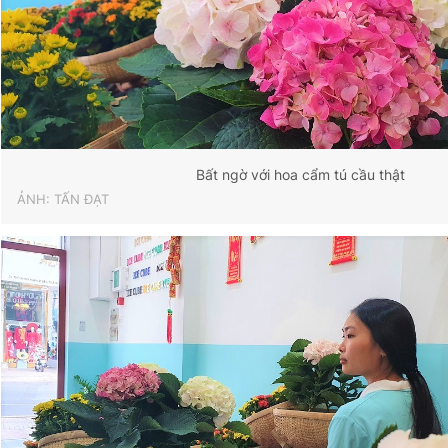
Bất ngờ với hoa cẩm tú cầu thật
ẢNH: TẤN ĐẠT