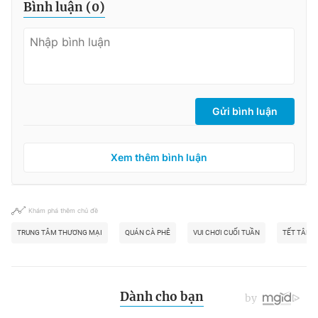
Bình luận (
0
)
Gửi bình luận
Xem thêm bình luận
Khám phá thêm chủ đề
TRUNG TÂM THƯƠNG MẠI
QUÁN CÀ PHÊ
VUI CHƠI CUỐI TUẦN
TẾT TÂN S