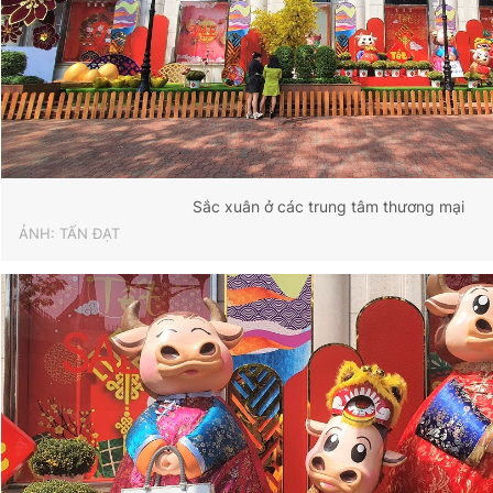
Sắc xuân ở các trung tâm thương mại
ẢNH: TẤN ĐẠT