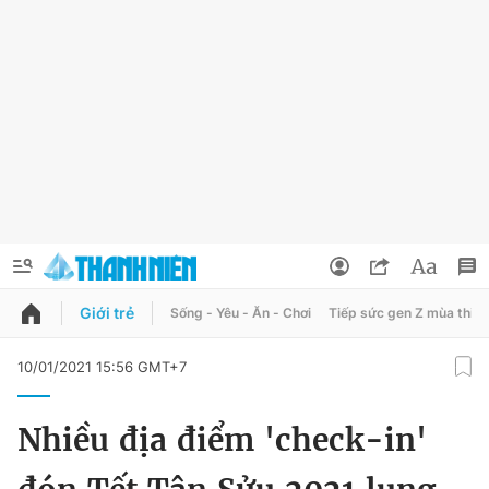
Giới trẻ
Sống - Yêu - Ăn - Chơi
Tiếp sức gen Z mùa thi
QUẢNG CÁO
ĐẶT BÁO
10/01/2021 15:56 GMT+7
Thông tin tài khoản
Nhiều địa điểm 'check-in'
Đổi mật khẩu
Chuyên mục
Tin đã lưu