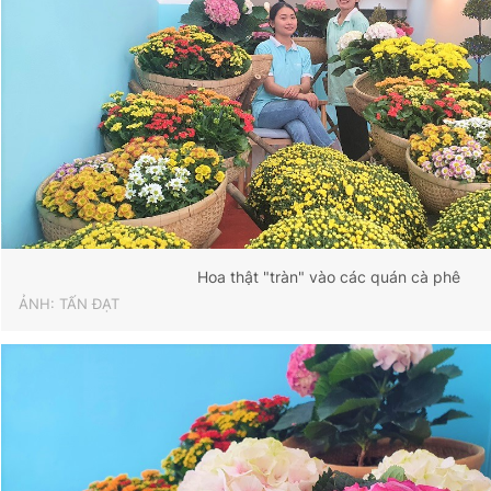
Hoa thật "tràn" vào các quán cà phê
ẢNH: TẤN ĐẠT