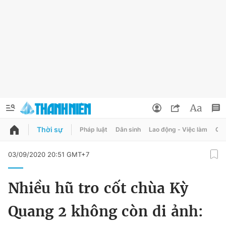
Thời sự
Pháp luật
Dân sinh
Lao động - Việc làm
Quy
QUẢNG CÁO
ĐẶT BÁO
03/09/2020 20:51 GMT+7
Thông tin tài khoản
Nhiều hũ tro cốt chùa Kỳ
Đổi mật khẩu
Chuyên mục
Quang 2 không còn di ảnh:
Tin đã lưu
Chuyên mục khác