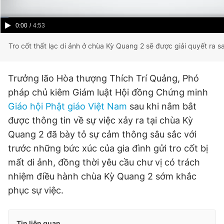
Current
0:00
/
Duration
4:53
Time
Tro cốt thất lạc di ảnh ở chùa Kỳ Quang 2 sẽ được giải quyết ra s
Trưởng lão Hòa thượng Thích Trí Quảng, Phó
pháp chủ kiêm Giám luật Hội đồng Chứng minh
Giáo hội Phật giáo Việt Nam
sau khi nắm bắt
được thông tin về sự việc xảy ra tại chùa Kỳ
Quang 2 đã bày tỏ sự cảm thông sâu sắc với
trước những bức xúc của gia đình gửi tro cốt bị
mất di ảnh, đồng thời yêu cầu chư vị có trách
nhiệm điều hành chùa Kỳ Quang 2 sớm khắc
phục sự việc.
Tin liên quan