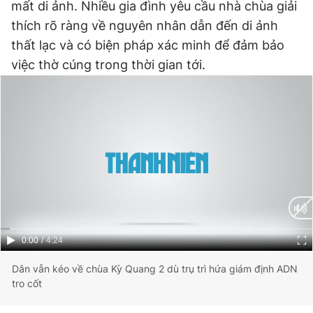
mất di ảnh. Nhiều gia đình yêu cầu nhà chùa giải
thích rõ ràng về nguyên nhân dẫn đến di ảnh
Đọc Thanh Niên trên điện thoại
thất lạc và có biện pháp xác minh để đảm bảo
việc thờ cúng trong thời gian tới.
Theo dõi báo trên
Hotline
Liên hệ quảng cáo
0906 645 777
0908 780 404
Đặt báo
Quảng cáo
RSS
Tòa soạn
Chính sách bảo
Tổng biên tập: Nguyễn Ngọc Toàn
Current
0:00
/
Duration
4:24
Phó tổng biên tập thường trực: Hải Thành
Phó tổng biên tập: Lâm Hiếu Dũng
Time
Dân vẫn kéo về chùa Kỳ Quang 2 dù trụ trì hứa giám định ADN
Phó tổng biên tập: Trần Việt Hưng
Tổng thư ký tòa soạn: Đức Trung
tro cốt
Giấy phép xuất bản số 110/GP - BTTTT cấp ngày 24.3.2020