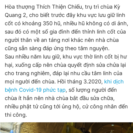
© 2003-2026 Bản quyền thuộc về Báo Thanh Niên. Cấm sao
Hòa thượng Thích Thiện Chiếu, trụ trì chùa Kỳ
chép dưới mọi hình thức nếu không có sự chấp thuận bằng văn
bản. Phát triển bởi ePi Technologies, JSC.
Quang 2, cho biết trước đây khu vực lưu giữ linh
cốt có khoảng 350 hũ, nhiều hũ không có di ảnh,
sau đó có một số gia đình đến thỉnh linh cốt của
người thân về an táng nơi khác nên nhà chùa
cũng sẵn sàng đáp ứng theo tâm nguyện.
Sau nhiều năm lưu giữ, khu vực thờ linh cốt bị hư
hại, xuống cấp nên chùa quyết định sửa chửa lại
cho trang nghiêm, đáp lại nhu cầu tâm linh của
mọi người đến chùa. Hồi tháng 3.2020,
khi dịch
bệnh Covid-19 phức tạp
, số lượng người đến
chùa ít hẳn nên nhà chùa bắt đầu sửa chữa,
nhiều phật tử cũng tới ủng hộ, cử công nhân đến
thi công.