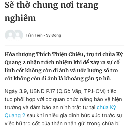
Sẽ thờ chung nơi trang
Tin đã xem
Chào ngày mới
Tin 24h
nghiêm
Đăng xuất
Tin thị trường
Tin 360
Trần Tiến
-
Sỹ Đông
Video
Magazine
Hòa thượng Thích Thiện Chiếu, trụ trì chùa Kỳ
Quang 2 nhận trách nhiệm khi để xảy ra sự cố
Sản phẩm khác
linh cốt không còn di ảnh và ước lượng số tro
cốt không còn di ảnh là khoảng gần 50 hũ.
Tiện ích
Bạn cần biết
Ngày 3.9, UBND P.17 (Q.Gò Vấp, TP.HCM) tiếp
Thông tin tòa soạn
Liên hệ quảng cáo
tục phối hợp với cơ quan chức năng bảo vệ hiện
trường và đảm bảo an ninh trật tự tại
chùa Kỳ
Quang 2
sau khi nhiều gia đình bức xúc trước sự
việc hũ tro cốt của thân nhân gửi trong chùa bị