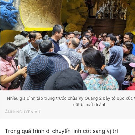
Nhiều gia đình tập trung trước chùa Kỳ Quang 2 bày tỏ bức xúc t
cốt bị mất di ảnh.
ẢNH: NGUYÊN VŨ
Trong quá trình di chuyển linh cốt sang vị trí