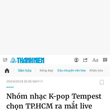
Văn hóa
Sống đẹp
Câu chuyện văn hóa
Khảo cứu
X
QUẢNG CÁO
ĐẶT BÁO
25/04/2024 20:55 GMT+7
Thông tin tài khoản
Nhóm nhạc K-pop Tempest
Đổi mật khẩu
Chuyên mục
chọn TP.HCM ra mắt live
Tin đã lưu