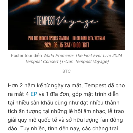
Giấy phép xuất bản số 110/GP - BTTTT cấp ngày 24.3.2020
© 2003-2026 Bản quyền thuộc về Báo Thanh Niên. Cấm sao
chép dưới mọi hình thức nếu không có sự chấp thuận bằng văn
bản. Phát triển bởi ePi Technologies, JSC.
Poster tour diễn
World Premiere: The First Ever Live 2024
Tempest Concert [T-Our: Tempest Voyage]
BTC
Hơn 2 năm kể từ ngày ra mắt, Tempest đã cho
ra mắt 4
EP
và 1 đĩa đơn, góp mặt trình diễn
tại nhiều sân khấu cũng như đạt nhiều thành
tích ấn tượng tại những lễ hội âm nhạc, lễ trao
giải quy mô quốc tế và sở hữu lượng fan đông
đảo. Tuy nhiên, tính đến nay, các chàng trai