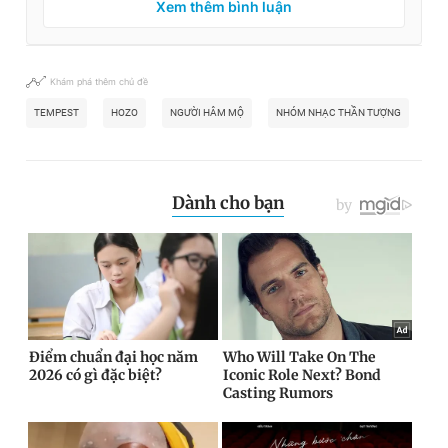
Xem thêm bình luận
Khám phá thêm chủ đề
TEMPEST
HOZO
NGƯỜI HÂM MỘ
NHÓM NHẠC THẦN TƯỢNG
LỄ