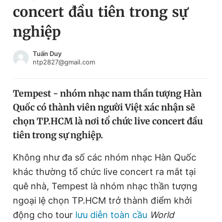
concert đầu tiên trong sự
Chuyên mục khác
Tin đã xem
nghiệp
Chào ngày mới
Tin 24h
Đăng xuất
Tuấn Duy
ntp2827@gmail.com
Tin thị trường
Tin 360
Tempest - nhóm nhạc nam thần tượng Hàn
Video
Magazine
Quốc có thành viên người Việt xác nhận sẽ
chọn TP.HCM là nơi tổ chức live concert đầu
Sản phẩm khác
tiên trong sự nghiệp.
Tiện ích
Bạn cần biết
Không như đa số các nhóm nhạc Hàn Quốc
khác thường tổ chức live concert ra mắt tại
Thông tin tòa soạn
Liên hệ quảng cáo
quê nhà, Tempest là nhóm nhạc thần tượng
ngoại lệ chọn TP.HCM trở thành điểm khởi
động cho tour
lưu diễn toàn cầu
World