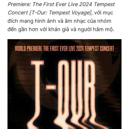
Premiere: The First Ever Live 2024 Tempest
Concert [T-Our: Tempest Voyage]
, với mục
Đọc Thanh Niên trên điện thoại
đích mang hình ảnh và âm nhạc của nhóm
đến gần hơn với khán giả và người hâm mộ.
Theo dõi báo trên
Hotline
Liên hệ quảng cáo
0906 645 777
0908 780 404
Đặt báo
Quảng cáo
RSS
Tòa soạn
Chính sách bảo
Tổng biên tập: Nguyễn Ngọc Toàn
Phó tổng biên tập thường trực: Hải Thành
Phó tổng biên tập: Lâm Hiếu Dũng
Phó tổng biên tập: Trần Việt Hưng
Tổng thư ký tòa soạn: Đức Trung