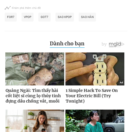
Khám phá thêm chủ đề
FOR7
VPOP
GOT7
SAO KPOP
SAO HÀN