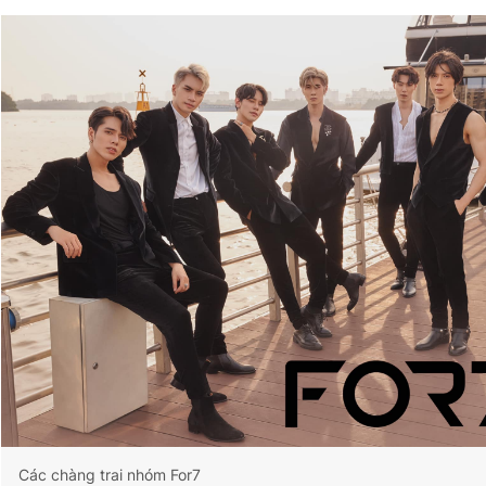
Giấy phép xuất bản số 110/GP - BTTTT cấp ngày 24.3.2020
© 2003-2026 Bản quyền thuộc về Báo Thanh Niên. Cấm sao
chép dưới mọi hình thức nếu không có sự chấp thuận bằng văn
bản. Phát triển bởi ePi Technologies, JSC.
Các chàng trai nhóm For7