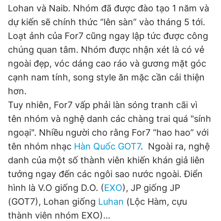
Lohan và Naib. Nhóm đã được đào tạo 1 năm và
dự kiến sẽ chính thức “lên sàn” vào tháng 5 tới.
Đọc Thanh Niên trên điện thoại
Loạt ảnh của For7 cũng ngay lập tức được công
chúng quan tâm. Nhóm được nhận xét là có vẻ
ngoài đẹp, vóc dáng cao ráo và gương mặt góc
cạnh nam tính, song style ăn mặc cần cải thiện
hơn.
Theo dõi báo trên
Tuy nhiên, For7 vấp phải làn sóng tranh cãi vì
tên nhóm và nghệ danh các chàng trai quá "sính
Hotline
Liên hệ quảng cáo
ngoại". Nhiều người cho rằng For7 “hao hao” với
0906 645 777
0908 780 404
tên nhóm nhạc
Hàn Quốc
GOT7
. Ngoài ra, nghệ
danh của một số thành viên khiến khán giả liên
Đặt báo
Quảng cáo
RSS
Tòa soạn
Chính sách bảo
tưởng ngay đến các ngôi sao nước ngoài. Điển
Tổng biên tập: Nguyễn Ngọc Toàn
hình là V.O giống D.O. (
EXO
), JP giống JP
Phó tổng biên tập thường trực: Hải Thành
Phó tổng biên tập: Lâm Hiếu Dũng
(GOT7), Lohan giống
Luhan
(Lộc Hàm, cựu
Phó tổng biên tập: Trần Việt Hưng
Tổng thư ký tòa soạn: Đức Trung
thành viên nhóm EXO)…