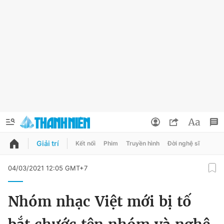
Giải trí
Kết nối
Phim
Truyền hình
Đời nghệ sĩ
QUẢNG CÁO
ĐẶT BÁO
04/03/2021 12:05 GMT+7
Thông tin tài khoản
Nhóm nhạc Việt mới bị tố
Đổi mật khẩu
Chuyên mục
Tin đã lưu