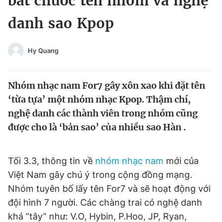
bắt chước tên nhóm và nghệ
Chuyên mục khác
danh sao Kpop
Tin đã xem
Chào ngày mới
Tin 24h
Đăng xuất
Hy Quang
Tin thị trường
Tin 360
Nhóm nhạc nam For7 gây xôn xao khi đặt tên
Video
Magazine
‘từa tựa’ một nhóm nhạc Kpop. Thậm chí,
nghệ danh các thành viên trong nhóm cũng
được cho là ‘bản sao’ của nhiều sao Hàn .
Sản phẩm khác
Tiện ích
Bạn cần biết
Tối 3.3, thông tin về
nhóm nhạc nam
mới của
Việt Nam gây chú ý trong cộng đồng mạng.
Thông tin tòa soạn
Liên hệ quảng cáo
Nhóm tuyên bố lấy tên For7 và sẽ hoạt động với
đội hình 7 người. Các chàng trai có nghệ danh
khá “tây” như: V.O, Hybin, P.Hoo, JP, Ryan,