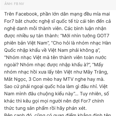
ẢNH: FB NV
Trên Facebook, phần lớn dân mạng đều mỉa mai
For7 bắt chước nghệ sĩ quốc tế từ cái tên đến cả
nghệ danh mỗi thành viên. Các bình luận nhận
được nhiều sự tán thành: “Mới nhìn tưởng GOT7
phiên bản Việt Nam”, “Cho hỏi là nhóm nhạc Hàn
Quốc nhập khẩu về Việt Nam phải không ạ”,
“Nhóm nhạc Việt mà tên thành viên toàn nước
ngoài? Nhóm nhạc được nhập khẩu à?”, “Mấy
nhóm nhạc hồi xưa lấy tên Việt như Mây Trắng,
Mắt Ngọc, 3 Con mèo hay MTV nghe hay mà.
Sao cứ phải ngoại quốc hóa làm gì đâu nhỉ. Việt
Nam mình đâu chuộng kiểu này”… Tuy nhiên, số
khác thì kêu gọi mọi người nên đợi For7 chính
thức tung sản phẩm rồi hãy phán xét.
Bên cạnh đó, cũng có quan điểm khẳng định tên