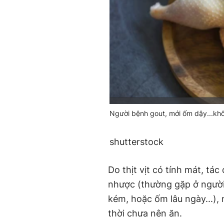
Người bệnh gout, mới ốm dậy...khôn
shutterstock
Do thịt vịt có tính mát, t
nhược (thường gặp ở người 
kém, hoặc ốm lâu ngày...)
thời chưa nên ăn.