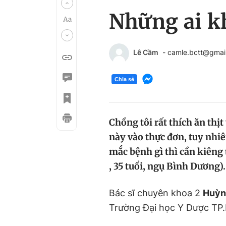
Những ai kh
Lê Cầm
- camle.bctt@gmai
Chia sẻ
Chồng tôi rất thích ăn thị
này vào thực đơn, tuy nhi
mắc bệnh gì thì cần kiêng t
, 35 tuổi, ngụ Bình Dương).
Bác sĩ chuyên khoa 2
Huỳn
Trường Đại học Y Dược TP.H