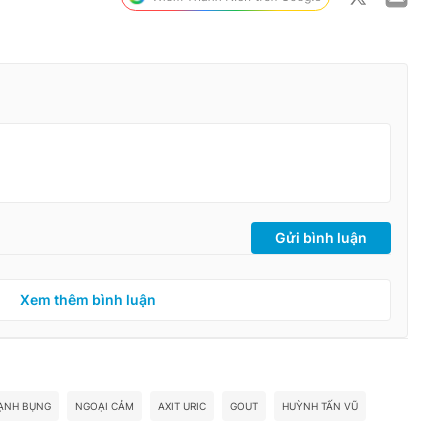
Gửi bình luận
Xem thêm bình luận
ẠNH BỤNG
NGOẠI CẢM
AXIT URIC
GOUT
HUỲNH TẤN VŨ