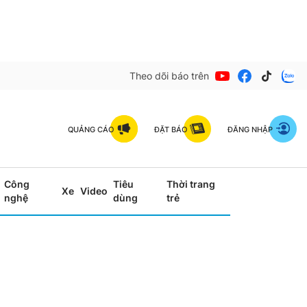
Theo dõi báo trên
QUẢNG CÁO
ĐẶT BÁO
ĐĂNG NHẬP
Công
Tiêu
Thời trang
Xe
Video
nghệ
dùng
trẻ