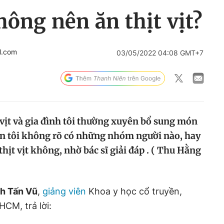
ông nên ăn thịt vịt?
l.com
03/05/2022 04:08 GMT+7
t vịt và gia đình tôi thường xuyên bổ sung món
ên tôi không rõ có những nhóm người nào, hay
hịt vịt không, nhờ bác sĩ giải đáp . ( Thu Hằng
h Tấn Vũ
,
giảng viên
Khoa y học cổ truyền,
CM, trả lời: