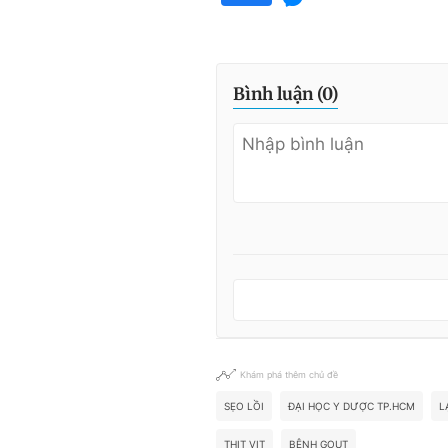
Bình luận (
0
)
Khám phá thêm chủ đề
SẸO LỒI
ĐẠI HỌC Y DƯỢC TP.HCM
L
THỊT VỊT
BỆNH GOUT