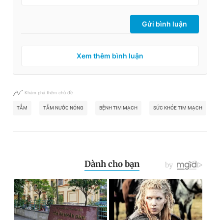
Gửi bình luận
Xem thêm bình luận
Khám phá thêm chủ đề
TẮM
TẮM NƯỚC NÓNG
BỆNH TIM MẠCH
SỨC KHỎE TIM MẠCH