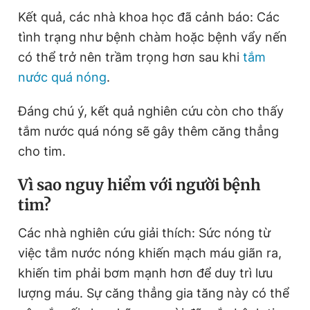
Giấy phép xuất bản số 110/GP - BTTTT cấp ngày 24.3.2020
Kết quả, các nhà khoa học đã cảnh báo: Các
© 2003-2026 Bản quyền thuộc về Báo Thanh Niên. Cấm sao
tình trạng như bệnh chàm hoặc bệnh vẩy nến
chép dưới mọi hình thức nếu không có sự chấp thuận bằng văn
bản. Phát triển bởi ePi Technologies, JSC.
có thể trở nên trầm trọng hơn sau khi
tắm
nước quá nóng
.
Đáng chú ý, kết quả nghiên cứu còn cho thấy
tắm nước quá nóng sẽ gây thêm căng thẳng
cho tim.
Vì sao nguy hiểm với người bệnh
tim?
Các nhà nghiên cứu giải thích: Sức nóng từ
việc tắm nước nóng khiến mạch máu giãn ra,
khiến tim phải bơm mạnh hơn để duy trì lưu
lượng máu. Sự căng thẳng gia tăng này có thể