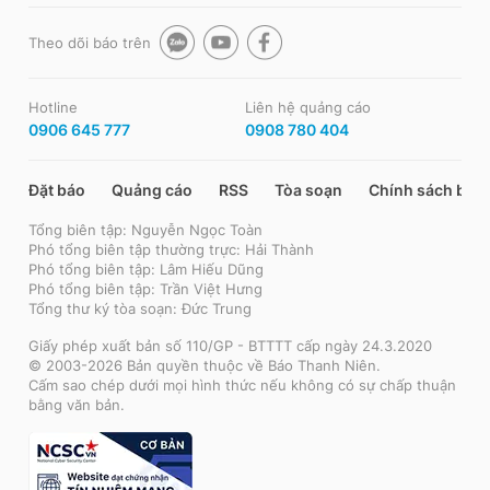
Theo dõi báo trên
Hotline
Liên hệ quảng cáo
0906 645 777
0908 780 404
Đặt báo
Quảng cáo
RSS
Tòa soạn
Chính sách bảo
Tổng biên tập: Nguyễn Ngọc Toàn
Phó tổng biên tập thường trực: Hải Thành
Phó tổng biên tập: Lâm Hiếu Dũng
Phó tổng biên tập: Trần Việt Hưng
Tổng thư ký tòa soạn: Đức Trung
Giấy phép xuất bản số 110/GP - BTTTT cấp ngày 24.3.2020
© 2003-2026 Bản quyền thuộc về Báo Thanh Niên.
Cấm sao chép dưới mọi hình thức nếu không có sự chấp thuận
bằng văn bản.