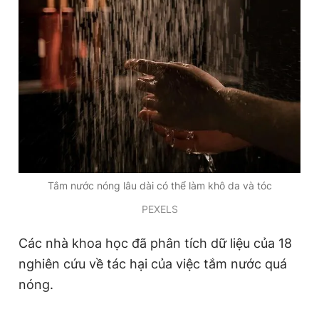
Đọc Thanh Niên trên điện thoại
Theo dõi báo trên
Hotline
Liên hệ quảng cáo
Tắm nước nóng lâu dài có thể làm khô da và tóc
0906 645 777
0908 780 404
PEXELS
Đặt báo
Quảng cáo
RSS
Tòa soạn
Chính sách bảo
Các nhà khoa học đã phân tích dữ liệu của 18
Tổng biên tập: Nguyễn Ngọc Toàn
nghiên cứu về tác hại của việc tắm nước quá
Phó tổng biên tập thường trực: Hải Thành
nóng.
Phó tổng biên tập: Lâm Hiếu Dũng
Phó tổng biên tập: Trần Việt Hưng
Tổng thư ký tòa soạn: Đức Trung