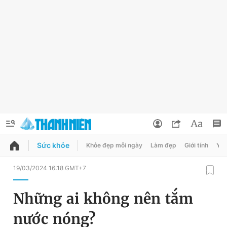
Sức khỏe
Khỏe đẹp mỗi ngày
Làm đẹp
Giới tính
Y t
QUẢNG CÁO
ĐẶT BÁO
19/03/2024 16:18 GMT+7
Thông tin tài khoản
Những ai không nên tắm
Đổi mật khẩu
Chuyên mục
nước nóng?
Tin đã lưu