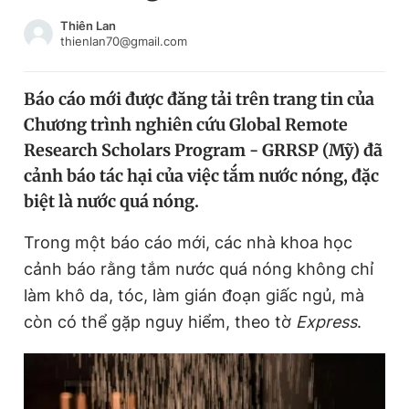
Chuyên mục khác
Thiên Lan
Tin đã xem
thienlan70@gmail.com
Chào ngày mới
Tin 24h
Đăng xuất
Báo cáo mới được đăng tải trên trang tin của
Tin thị trường
Tin 360
Chương trình nghiên cứu Global Remote
Research Scholars Program - GRRSP (Mỹ) đã
Video
Magazine
cảnh báo tác hại của việc tắm nước nóng, đặc
biệt là nước quá nóng.
Trong một báo cáo mới, các nhà khoa học
Sản phẩm khác
cảnh báo rằng tắm nước quá nóng không chỉ
Tiện ích
Bạn cần biết
làm khô da, tóc, làm gián đoạn giấc ngủ, mà
còn có thể gặp nguy hiểm, theo tờ
Express
.
Thông tin tòa soạn
Liên hệ quảng cáo