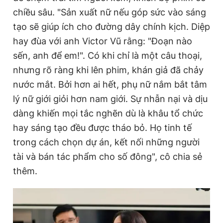
chiều sâu. "Sản xuất nữ nếu góp sức vào sáng
tạo sẽ giúp ích cho đường dây chính kịch. Diệp
hay đùa với anh Victor Vũ rằng: "Đoạn nào
sến, anh để em!". Có khi chỉ là một câu thoại,
nhưng rõ ràng khi lên phim, khán giả đã chảy
nước mắt. Bởi hơn ai hết, phụ nữ nắm bắt tâm
lý nữ giới giỏi hơn nam giới. Sự nhẫn nại và dịu
dàng khiến mọi tắc nghẽn dù là khâu tổ chức
hay sáng tạo đều được tháo bỏ. Họ tinh tế
trong cách chọn dự án, kết nối những người
tài và bán tác phẩm cho số đông", cô chia sẻ
thêm.