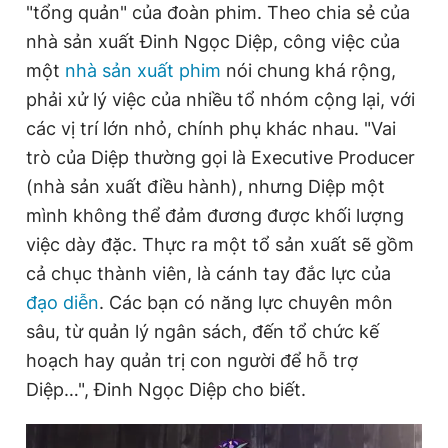
"tổng quản" của đoàn phim. Theo chia sẻ của
nhà sản xuất Đinh Ngọc Diệp, công việc của
một
nhà sản xuất phim
nói chung khá rộng,
Đọc Thanh Niên trên điện thoại
phải xử lý việc của nhiều tổ nhóm cộng lại, với
các vị trí lớn nhỏ, chính phụ khác nhau. "Vai
trò của Diệp thường gọi là Executive Producer
(nhà sản xuất điều hành), nhưng Diệp một
Theo dõi báo trên
mình không thể đảm đương được khối lượng
việc dày đặc. Thực ra một tổ sản xuất sẽ gồm
Hotline
Liên hệ quảng cáo
0906 645 777
0908 780 404
cả chục thành viên, là cánh tay đắc lực của
đạo diễn
. Các bạn có năng lực chuyên môn
Đặt báo
Quảng cáo
RSS
Tòa soạn
Chính sách bảo
sâu, từ quản lý ngân sách, đến tổ chức kế
hoạch hay quản trị con người để hỗ trợ
Tổng biên tập: Nguyễn Ngọc Toàn
Phó tổng biên tập thường trực: Hải Thành
Diệp…", Đinh Ngọc Diệp cho biết.
Phó tổng biên tập: Lâm Hiếu Dũng
Phó tổng biên tập: Trần Việt Hưng
Tổng thư ký tòa soạn: Đức Trung