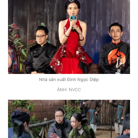
Giấy phép xuất bản số 110/GP - BTTTT cấp ngày 24.3.2020
© 2003-2026 Bản quyền thuộc về Báo Thanh Niên. Cấm sao
chép dưới mọi hình thức nếu không có sự chấp thuận bằng văn
bản. Phát triển bởi ePi Technologies, JSC.
Nhà sản xuất Đinh Ngọc Diệp
ẢNH: NVCC