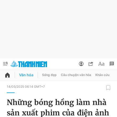
Văn hóa
Sống đẹp
Câu chuyện văn hóa
Khảo cứu
X
QUẢNG CÁO
ĐẶT BÁO
14/05/2025 06:14 GMT+7
Thông tin tài khoản
Những bóng hồng làm nhà
Đổi mật khẩu
Chuyên mục
sản xuất phim của điện ảnh
Tin đã lưu