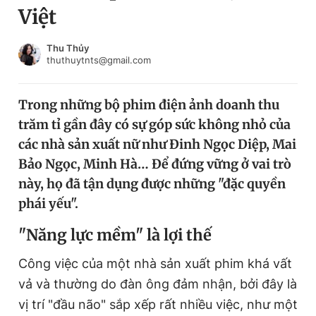
Việt
Chuyên mục khác
Tin đã xem
Chào ngày mới
Tin 24h
Thu Thủy
thuthuytnts@gmail.com
Đăng xuất
Tin thị trường
Tin 360
Trong những bộ phim điện ảnh doanh thu
trăm tỉ gần đây có sự góp sức không nhỏ của
Video
Magazine
các nhà sản xuất nữ như Đinh Ngọc Diệp, Mai
Bảo Ngọc, Minh Hà… Để đứng vững ở vai trò
này, họ đã tận dụng được những "đặc quyền
Sản phẩm khác
phái yếu".
Tiện ích
Bạn cần biết
"N
ăng lực mềm" là lợi thế
Thông tin tòa soạn
Liên hệ quảng cáo
Công việc của một nhà sản xuất phim khá vất
vả và thường do đàn ông đảm nhận, bởi đây là
vị trí "đầu não" sắp xếp rất nhiều việc, như một