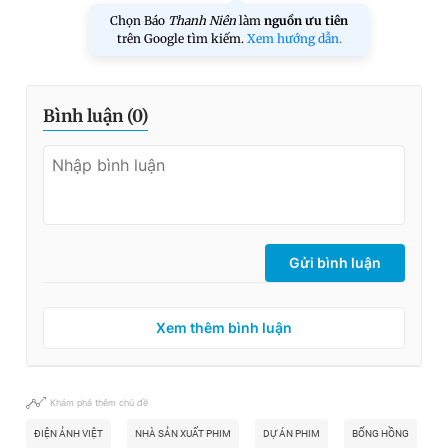
Chọn Báo
Thanh Niên
làm
nguồn ưu tiên
trên Google tìm kiếm.
Xem hướng dẫn.
Bình luận (
0
)
Gửi bình luận
Xem thêm bình luận
Khám phá thêm chủ đề
ĐIỆN ẢNH VIỆT
NHÀ SẢN XUẤT PHIM
DỰ ÁN PHIM
BỐNG HỒNG