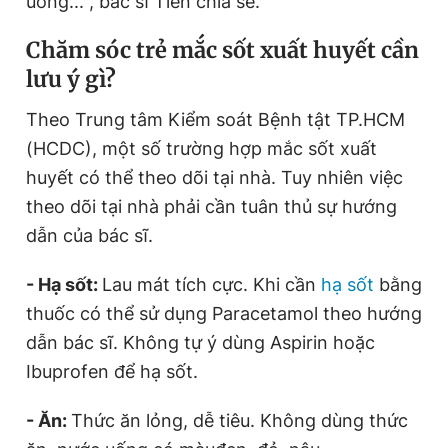
uống...", bác sĩ Tiến chia sẻ.
Giấy phép xuất bản số 110/GP - BTTTT cấp ngày 24.3.2020
© 2003-2026 Bản quyền thuộc về Báo Thanh Niên. Cấm sao
Chăm sóc trẻ mắc sốt xuất huyết cần
chép dưới mọi hình thức nếu không có sự chấp thuận bằng văn
lưu ý gì?
bản. Phát triển bởi ePi Technologies, JSC.
Theo Trung tâm Kiểm soát Bệnh tật TP.HCM
(HCDC), một số trường hợp mắc sốt xuất
huyết có thể theo dõi tại nhà. Tuy nhiên việc
theo dõi tại nhà phải cần tuân thủ sự hướng
dẫn của bác sĩ.
- Hạ sốt:
Lau mát tích cực. Khi cần
hạ sốt
bằng
thuốc có thể sử dụng Paracetamol theo hướng
dẫn bác sĩ. Không tự ý dùng Aspirin hoặc
Ibuprofen để hạ sốt.
- Ăn:
Thức ăn lỏng, dễ tiêu. Không dùng thức