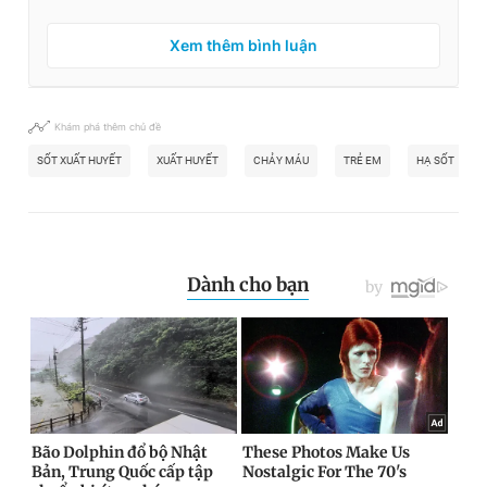
Xem thêm bình luận
Khám phá thêm chủ đề
SỐT XUẤT HUYẾT
XUẤT HUYẾT
CHẢY MÁU
TRẺ EM
HẠ SỐT