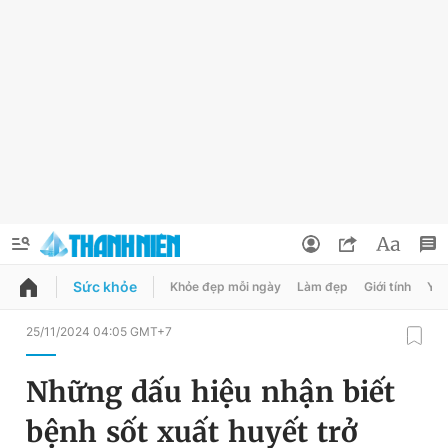
Sức khỏe
Khỏe đẹp mỗi ngày
Làm đẹp
Giới tính
Y t
QUẢNG CÁO
ĐẶT BÁO
25/11/2024 04:05 GMT+7
Thông tin tài khoản
Những dấu hiệu nhận biết
Đổi mật khẩu
Chuyên mục
bệnh sốt xuất huyết trở
Tin đã lưu