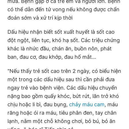
mưa. Bệnh gặp ở cả trẻ em và người lớn. Bệnh
có thể dẫn đến tử vong nếu không được chẩn
đoán sớm và xử trí kịp thời
Đọc Thanh Niên trên điện thoại
Dấu hiệu nhận biết sốt xuất huyết là sốt cao
đột ngột, liên tục, khó hạ sốt. Các triệu chứng
khác là nhức đầu, chán ăn, buồn nôn, phát
Theo dõi báo trên
ban, đau cơ, đau khớp, đau hố mắt...
"Nếu thấy trẻ sốt cao trên 2 ngày, có biểu hiện
Hotline
Liên hệ quảng cáo
0906 645 777
0908 780 404
một trong các dấu hiệu sau thì cần phải đưa
ngay trẻ vào bệnh viện. Các dấu hiệu chuyển
Đặt báo
Quảng cáo
RSS
Tòa soạn
Chính sách bảo
nặng bao gồm quấy khóc, bứt rứt, lăn trở khó
chịu hoặc li bì, đau bụng,
chảy máu cam
, máu
Tổng biên tập: Nguyễn Ngọc Toàn
Phó tổng biên tập thường trực: Hải Thành
răng hoặc ói ra máu, tiêu phân đen, tay chân
Phó tổng biên tập: Lâm Hiếu Dũng
Phó tổng biên tập: Trần Việt Hưng
lạnh, nằm một chỗ không chơi, bỏ bú, bỏ ăn
Tổng thư ký tòa soạn: Đức Trung