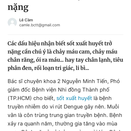
nặng
Chuyên mục khác
Tin đã xem
Chào ngày mới
Tin 24h
Lê Cầm
camle.bctt@gmail.com
Đăng xuất
Tin thị trường
Tin 360
Các dấu hiệu nhận biết sốt xuất huyết trở
nặng cần chú ý là chảy máu cam, chảy máu
Video
Magazine
chân răng, ói ra máu... hay tay chân lạnh, tiêu
phân đen, rối loạn tri giác, li bì...
Sản phẩm khác
Bác sĩ chuyên khoa 2 Nguyễn Minh Tiến, Phó
Tiện ích
Bạn cần biết
giám đốc Bệnh viện Nhi đồng Thành phố
(TP.HCM) cho biết,
sốt xuất huyết
là bệnh
truyền nhiễm do vi rút Dengue gây nên. Muỗi
Thông tin tòa soạn
Liên hệ quảng cáo
vằn là côn trùng trung gian truyền bệnh. Bệnh
xảy ra quanh năm, thường gia tăng vào mùa