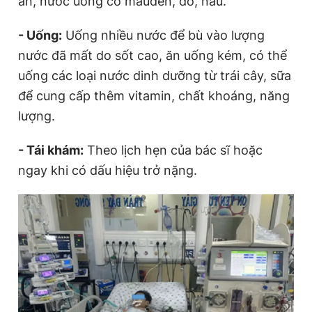
ăn, nước uống có màuđen, đỏ, nâu.
- Uống:
Uống nhiều nước để bù vào lượng
nước đã mất do sốt cao, ăn uống kém, có thể
uống các loại nước dinh dưỡng từ trái cây, sữa
để cung cấp thêm vitamin, chất khoáng, năng
lượng.
- Tái khám:
Theo lịch hẹn của bác sĩ hoặc
ngay khi có dấu hiệu trở nặng.