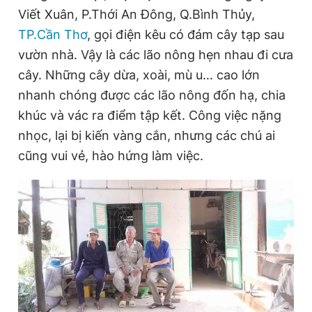
Viết Xuân, P.Thới An Đông, Q.Bình Thủy,
TP.Cần Thơ
, gọi điện kêu có đám cây tạp sau
Đọc Thanh Niên trên điện thoại
vườn nhà. Vậy là các lão nông hẹn nhau đi cưa
cây. Những cây dừa, xoài, mù u… cao lớn
nhanh chóng được các lão nông đốn hạ, chia
khúc và vác ra điểm tập kết. Công việc nặng
Theo dõi báo trên
nhọc, lại bị kiến vàng cắn, nhưng các chú ai
cũng vui vẻ, hào hứng làm việc.
Hotline
Liên hệ quảng cáo
0906 645 777
0908 780 404
Đặt báo
Quảng cáo
RSS
Tòa soạn
Chính sách bảo
Tổng biên tập: Nguyễn Ngọc Toàn
Phó tổng biên tập thường trực: Hải Thành
Phó tổng biên tập: Lâm Hiếu Dũng
Phó tổng biên tập: Trần Việt Hưng
Tổng thư ký tòa soạn: Đức Trung