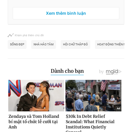
Xem thêm bình luận
Khám phá thêm chủ đề
SỐNG ĐẸP
NHÀ HẢO TÂM
HỘI CHỮ THẬP ĐỎ
HOẠT ĐỘNG THIỆN NGUY