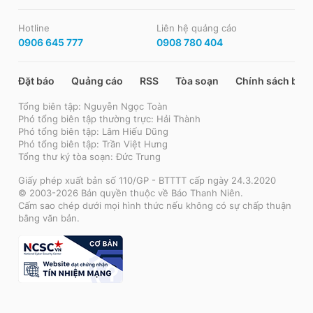
Hotline
Liên hệ quảng cáo
0906 645 777
0908 780 404
Đặt báo
Quảng cáo
RSS
Tòa soạn
Chính sách bảo
Tổng biên tập: Nguyễn Ngọc Toàn
Phó tổng biên tập thường trực: Hải Thành
Phó tổng biên tập: Lâm Hiếu Dũng
Phó tổng biên tập: Trần Việt Hưng
Tổng thư ký tòa soạn: Đức Trung
Giấy phép xuất bản số 110/GP - BTTTT cấp ngày 24.3.2020
© 2003-2026 Bản quyền thuộc về Báo Thanh Niên.
Cấm sao chép dưới mọi hình thức nếu không có sự chấp thuận
bằng văn bản.