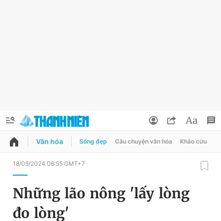
Văn hóa
Sống đẹp
Câu chuyện văn hóa
Khảo cứu
X
QUẢNG CÁO
ĐẶT BÁO
18/05/2024 06:55 GMT+7
Thông tin tài khoản
Những lão nông 'lấy lòng
Đổi mật khẩu
Chuyên mục
đo lòng'
Tin đã lưu