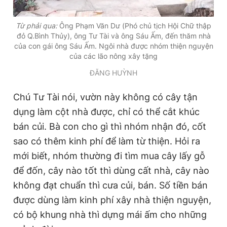
Giấy phép xuất bản số 110/GP - BTTTT cấp ngày 24.3.2020
© 2003-2026 Bản quyền thuộc về Báo Thanh Niên. Cấm sao
Từ phải qua:
Ông Phạm Văn Dư (Phó chủ tịch Hội Chữ thập
chép dưới mọi hình thức nếu không có sự chấp thuận bằng văn
đỏ Q.Bình Thủy), ông Tư Tài và ông Sáu Ấm, đến thăm nhà
bản. Phát triển bởi ePi Technologies, JSC.
của con gái ông Sáu Ấm. Ngôi nhà được nhóm thiện nguyện
của các lão nông xây tặng
ĐĂNG HUỲNH
Chú Tư Tài nói, vườn này không có cây tận
dụng làm cột nhà được, chỉ có thể cắt khúc
bán củi. Bà con cho gì thì nhóm nhận đó, cốt
sao có thêm kinh phí để làm từ thiện. Hỏi ra
mới biết, nhóm thường đi tìm mua cây lấy gỗ
để đốn, cây nào tốt thì dùng cất nhà, cây nào
không đạt chuẩn thì cưa củi, bán. Số tiền bán
được dùng làm kinh phí xây nhà thiện nguyện,
có bộ khung nhà thì dựng mái ấm cho những