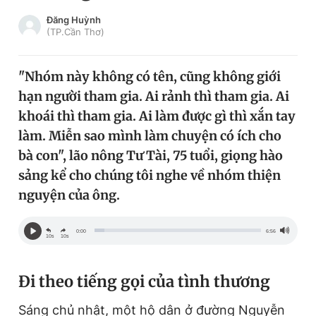
Chuyên mục khác
Đăng Huỳnh
Tin đã xem
(TP.Cần Thơ)
Chào ngày mới
Tin 24h
Đăng xuất
"Nhóm này không có tên, cũng không giới
Tin thị trường
Tin 360
hạn người tham gia. Ai rảnh thì tham gia. Ai
khoái thì tham gia. Ai làm được gì thì xắn tay
Video
Magazine
làm. Miễn sao mình làm chuyện có ích cho
bà con", lão nông Tư Tài, 75 tuổi, giọng hào
sảng kể cho chúng tôi nghe về nhóm thiện
Sản phẩm khác
nguyện của ông.
Tiện ích
Bạn cần biết
0:00
6:56
10s
10s
Thông tin tòa soạn
Liên hệ quảng cáo
Đi theo tiếng gọi của tình thương
Sáng chủ nhật, một hộ dân ở đường Nguyễn