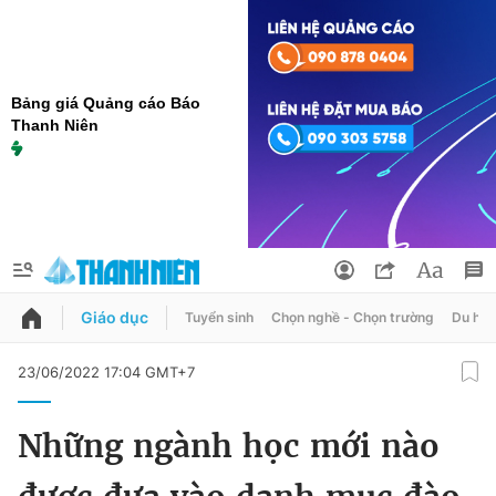
Bảng giá Quảng cáo Báo
Thanh Niên
Giáo dục
Tuyển sinh
Chọn nghề - Chọn trường
Du học
QUẢNG CÁO
ĐẶT BÁO
23/06/2022 17:04 GMT+7
Thông tin tài khoản
Những ngành học mới nào
Đổi mật khẩu
Chuyên mục
Tin đã lưu