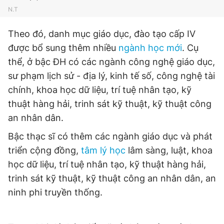
N.T
Giấy phép xuất bản số 110/GP - BTTTT cấp ngày 24.3.2020
© 2003-2026 Bản quyền thuộc về Báo Thanh Niên. Cấm sao
chép dưới mọi hình thức nếu không có sự chấp thuận bằng văn
Theo đó, danh mục giáo dục, đào tạo cấp IV
bản. Phát triển bởi ePi Technologies, JSC.
được bổ sung thêm nhiều
ngành học mới
. Cụ
thể, ở bậc ĐH có các ngành công nghệ giáo dục,
sư phạm lịch sử - địa lý, kinh tế số, công nghệ tài
chính, khoa học dữ liệu, trí tuệ nhân tạo, kỹ
thuật hàng hải, trinh sát kỹ thuật, kỹ thuật công
an nhân dân.
Bậc thạc sĩ có thêm các ngành giáo dục và phát
triển cộng đồng,
tâm lý học
lâm sàng, luật, khoa
học dữ liệu, trí tuệ nhân tạo, kỹ thuật hàng hải,
trinh sát kỹ thuật, kỹ thuật công an nhân dân, an
ninh phi truyền thống.