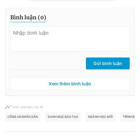
Bình luận (
0
)
Gửi bình luận
Xem thêm bình luận
Khám phá thêm chủ đề
CÔNG AN NHÂN DÂN
DANH MỤC ĐÀO TẠO
NGÀNH HỌC MỚI
TRÌNH ĐỘ T