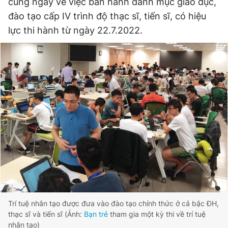
cùng ngày về việc ban hành danh mục giáo dục,
đào tạo cấp IV trình độ thạc sĩ, tiến sĩ, có hiệu
lực thi hành từ ngày 22.7.2022.
Đọc Thanh Niên trên điện thoại
Theo dõi báo trên
Hotline
Liên hệ quảng cáo
0906 645 777
0908 780 404
Đặt báo
Quảng cáo
RSS
Tòa soạn
Chính sách bảo
Tổng biên tập: Nguyễn Ngọc Toàn
Phó tổng biên tập thường trực: Hải Thành
Phó tổng biên tập: Lâm Hiếu Dũng
Trí tuệ nhân tạo được đưa vào đào tạo chính thức ở cả bậc ĐH,
Phó tổng biên tập: Trần Việt Hưng
thạc sĩ và tiến sĩ (Ảnh:
Bạn trẻ
tham gia một kỳ thi về trí tuệ
Tổng thư ký tòa soạn: Đức Trung
nhân tạo)