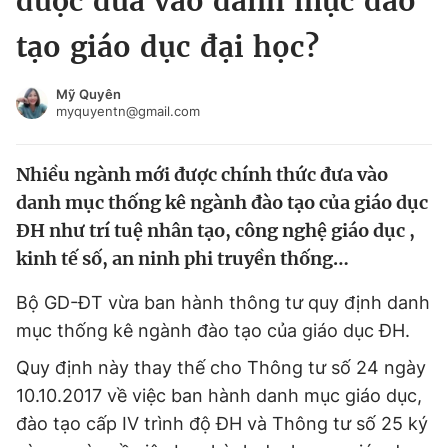
được đưa vào danh mục đào
Chuyên mục khác
tạo giáo dục đại học?
Tin đã xem
Chào ngày mới
Tin 24h
Mỹ Quyên
Đăng xuất
myquyentn@gmail.com
Tin thị trường
Tin 360
Nhiều ngành mới được chính thức đưa vào
Video
Magazine
danh mục thống kê ngành đào tạo của giáo dục
ĐH như trí tuệ nhân tạo, công nghệ giáo dục ,
kinh tế số, an ninh phi truyền thống…
Sản phẩm khác
Bộ GD-ĐT vừa ban hành thông tư quy định danh
Tiện ích
Bạn cần biết
mục thống kê ngành đào tạo của giáo dục ĐH.
Thông tin tòa soạn
Liên hệ quảng cáo
Quy định này thay thế cho Thông tư số 24 ngày
10.10.2017 về việc ban hành danh mục giáo dục,
đào tạo cấp IV trình độ ĐH và Thông tư số 25 ký