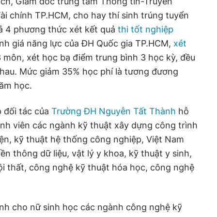
ích, Giám đốc trung tâm Thông tin-Truyền
i chính TP.HCM, cho hay thí sinh trúng tuyển
ả 4 phương thức xét kết quả
thi tốt nghiệp
đánh giá năng lực của ĐH Quốc gia TP.HCM,
xét
3 môn, xét học bạ điểm trung bình 3 học kỳ, đều
hau. Mức giảm 35% học phí là tương đương
năm học.
 đối tác của
Trường ĐH Nguyễn Tất Thành
hỗ
nh viên các ngành kỹ thuật xây dựng công trình
iện, kỹ thuật hệ thống công nghiệp, Việt Nam
n thông dữ liệu, vật lý y khoa, kỹ thuật y sinh,
nội thất, công nghệ kỹ thuật hóa học, công nghệ
nh cho nữ sinh học các ngành công nghệ kỹ