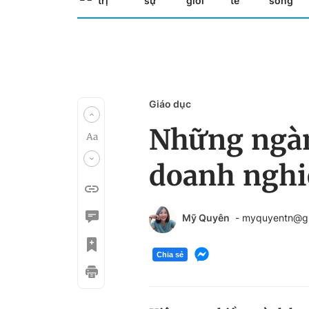
trị
sự
giới
tế
sống
Giáo dục
Những ngàn
doanh nghiệ
Mỹ Quyên
- myquyentn@g
Chia sẻ