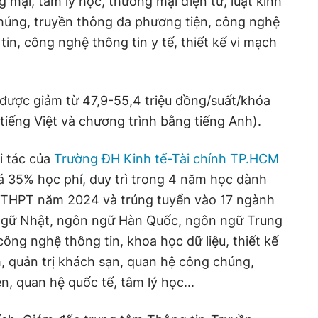
 mại, tâm lý học, thương mại điện tử, luật kinh
chúng, truyền thông đa phương tiện, công nghệ
in, công nghệ thông tin y tế, thiết kế vi mạch
sẽ được giảm từ 47,9-55,4 triệu đồng/suất/khóa
tiếng Việt và chương trình bằng tiếng Anh).
i tác của
Trường ĐH Kinh tế-Tài chính TP.HCM
iá 35% học phí, duy trì trong 4 năm học dành
ệp THPT năm 2024 và trúng tuyển vào 17 ngành
ngữ Nhật, ngôn ngữ Hàn Quốc, ngôn ngữ Trung
ông nghệ thông tin, khoa học dữ liệu, thiết kế
, quản trị khách sạn, quan hệ công chúng,
, quan hệ quốc tế, tâm lý học...