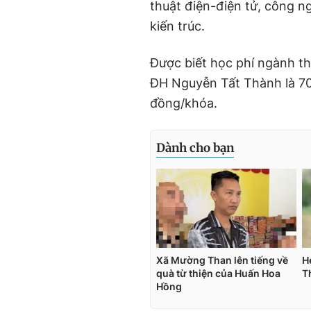
thuật điện-điện tử, công n
kiến trúc.
Được biết học phí ngành t
ĐH Nguyễn Tất Thành là 70 
đồng/khóa.