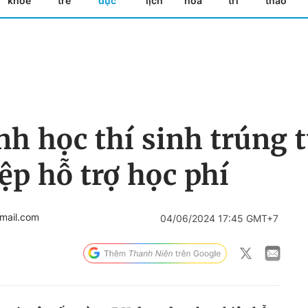
khỏe
trẻ
dục
lịch
hóa
trí
thao
h học thí sinh trúng 
p hỗ trợ học phí
mail.com
04/06/2024 17:45 GMT+7