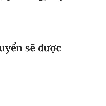
nghệ
dùng
trẻ
tuyển sẽ được