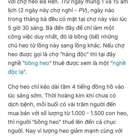
với chợ heo Bà Rén. Trừ ngày mùng 1 và 15 âm
Giấy phép xuất bản số 110/GP - BTTTT cấp ngày 24.3.2020
lịch (2 ngày này chợ nghỉ -
PV
), ngày nào
© 2003-2026 Bản quyền thuộc về Báo Thanh Niên. Cấm sao
chép dưới mọi hình thức nếu không có sự chấp thuận bằng văn
trong tháng bà đều có mặt tại chợ này vào lúc
bản. Phát triển bởi ePi Technologies, JSC.
5 giờ 30 sáng. Bà đến đây để chỉ làm một
công việc duy nhất, đó là bồng (bế) những
chú heo từ lồng này sang lồng khác. Nếu chợ
heo được gọi là chợ "hàng độc" thì tại đây
nghề "
bồng heo
" thuê được xem là một "
nghề
độc lạ
".
Chợ heo chỉ kéo dài tầm 4 tiếng đồng hồ vào
lúc sáng sớm. Thời hoàng kim khi chưa có
dịch bệnh, mỗi buổi có vài trăm người đến
mua bán với số lượng từ 1.000 - 1.500 con heo,
thì người "bồng heo" thuê lên đến cả chục
người. Nay vì lượng heo giảm mạnh cùng với