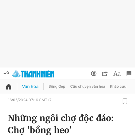
Văn hóa
Sống đẹp
Câu chuyện văn hóa
Khảo cứu
X
QUẢNG CÁO
ĐẶT BÁO
16/05/2024 07:16 GMT+7
Thông tin tài khoản
Những ngôi chợ độc đáo:
Đổi mật khẩu
Chuyên mục
Chợ 'bồng heo'
Tin đã lưu