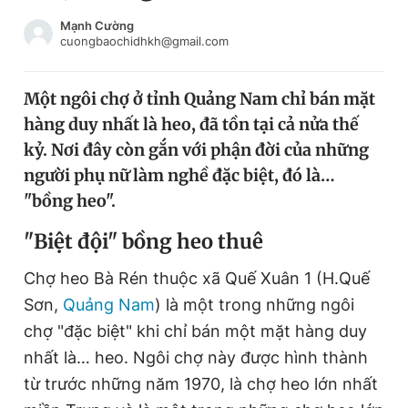
Chuyên mục khác
Mạnh Cường
Tin đã xem
cuongbaochidhkh@gmail.com
Chào ngày mới
Tin 24h
Đăng xuất
Một ngôi chợ ở tỉnh Quảng Nam chỉ bán mặt
Tin thị trường
Tin 360
hàng duy nhất là heo, đã tồn tại cả nửa thế
kỷ. Nơi đây còn gắn với phận đời của những
Video
Magazine
người phụ nữ làm nghề đặc biệt, đó là…
"bồng heo".
"B
iệt đội" bồng heo thuê
Sản phẩm khác
Tiện ích
Chợ heo Bà Rén thuộc xã Quế Xuân 1 (H.Quế
Bạn cần biết
Sơn,
Quảng Nam
) là một trong những ngôi
chợ "đặc biệt" khi chỉ bán một mặt hàng duy
Thông tin tòa soạn
Liên hệ quảng cáo
nhất là… heo. Ngôi chợ này được hình thành
từ trước những năm 1970, là chợ heo lớn nhất