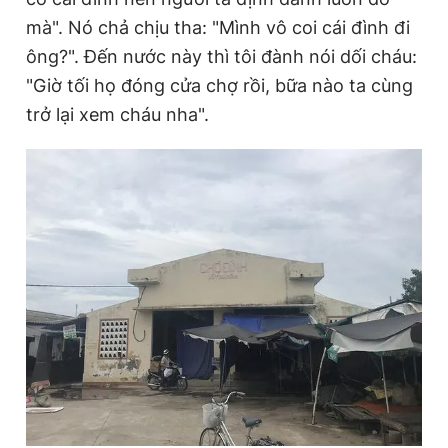
Giấy phép xuất bản số 110/GP - BTTTT cấp ngày 24.3.2020
mà". Nó chả chịu tha: "Mình vô coi cái đình đi
© 2003-2026 Bản quyền thuộc về Báo Thanh Niên. Cấm sao
ông?". Đến nước này thì tôi đành nói dối cháu:
chép dưới mọi hình thức nếu không có sự chấp thuận bằng văn
bản. Phát triển bởi ePi Technologies, JSC.
"Giờ tối họ đóng cửa chợ rồi, bữa nào ta cùng
trở lại xem cháu nha".