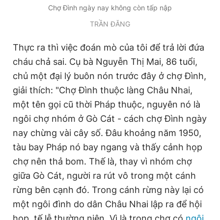
Chợ Đình ngày nay không còn tấp nập
TRẦN ĐĂNG
Thực ra thì việc đoán mò của tôi để trả lời đứa
cháu chả sai. Cụ bà Nguyễn Thị Mai, 86 tuổi,
chủ một đại lý buôn nón trước đây ở chợ Đình,
giải thích: "Chợ Đình thuộc làng Châu Nhai,
một tên gọi cũ thời Pháp thuộc, nguyên nó là
ngôi chợ nhóm ở Gò Cát - cách chợ Đình ngày
nay chừng vài cây số. Đâu khoảng năm 1950,
tàu bay Pháp nó bay ngang và thấy cảnh họp
chợ nên thả bom. Thế là, thay vì nhóm chợ
giữa Gò Cát, người ra rút vô trong một cánh
rừng bên cạnh đó. Trong cánh rừng này lại có
một ngôi đình do dân Châu Nhai lập ra để hội
họp, tế lễ thường niên. Vì là trong chợ có
ngôi