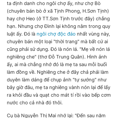
ta định danh cho ngôi chợ ấy, như chợ Bò
(chuyên bán bò ở xã Tịnh Phong, H.Sơn Tịnh)
hay chợ Heo (ở TT.Sơn Tịnh trước đây) chẳng
hạn. Nhưng chợ Đình lại không nằm trong quy
luật ấy. Đó là
ngôi chợ độc đáo
nhất vùng này,
chuyên bán một loại "thời trang" mà bất cứ ai
cũng phải sử dụng. Đó là nón lá. "Mẹ về nón lá
nghiêng che" (thơ Đỗ Trung Quân). Hình ảnh
ấy, ai mà chẳng nhớ đó là mẹ ta sau mỗi buổi
làm đồng về. Nghiêng che ở đây chả phải làm
duyên làm dáng để chụp ảnh "tự sướng" như
bây giờ đâu, mẹ ta nghiêng vành nón lại để lấy
ra khỏi đầu và quạt cho mát tí rồi vào bếp cơm
nước cho cả nhà đó thôi.
Cụ bà Nguyễn Thị Mai nhớ lại: "Đến sau năm