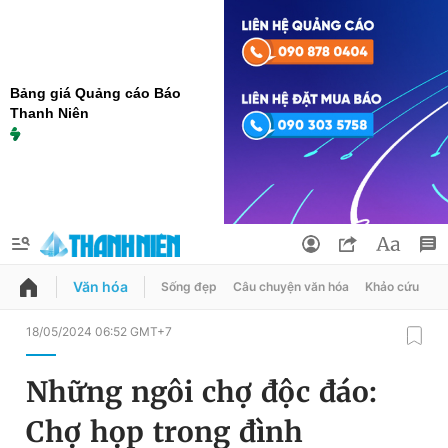
Bảng giá Quảng cáo Báo
Thanh Niên
Văn hóa
Sống đẹp
Câu chuyện văn hóa
Khảo cứu
X
QUẢNG CÁO
ĐẶT BÁO
18/05/2024 06:52 GMT+7
Thông tin tài khoản
Những ngôi chợ độc đáo:
Đổi mật khẩu
Chuyên mục
Chợ họp trong đình
Tin đã lưu