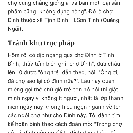
chợ cũng chẳng giống ai và bán một loại sản
phẩm cũng "không đụng hàng". Đó là chợ
Đình thuộc xã Tịnh Bình, H.Sơn Tịnh (Quảng
Đọc Thanh Niên trên điện thoại
Ngãi).
T
ránh khu trục pháp
Hôm rồi có dịp ngang qua chợ Đình ở Tịnh
Theo dõi báo trên
Bình, thấy tấm biển ghi "chợ Đình", đứa cháu
lên 10 được "ông trẻ" dẫn theo, hỏi: "Ông ơi,
Hotline
Liên hệ quảng cáo
0906 645 777
0908 780 404
đã chợ sao lại có đình nữa?". Lâu nay quen
miệng gọi thế chứ giờ trẻ con nó hỏi thì giật
Đặt báo
Quảng cáo
RSS
Tòa soạn
Chính sách bảo
mình ngay vì không ít người, nhất là lớp thanh
niên ngày nay không hiểu ngọn ngành về tên
Tổng biên tập: Nguyễn Ngọc Toàn
Phó tổng biên tập thường trực: Hải Thành
các ngôi chợ như chợ Đình này. Tôi đành tìm
Phó tổng biên tập: Lâm Hiếu Dũng
kế hoãn binh theo cách đoán mò: "Trong chợ
Phó tổng biên tập: Trần Việt Hưng
Tổng thư ký tòa soạn: Đức Trung
có cái đình nên người ta định danh luôn đó