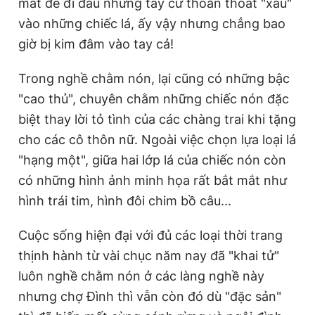
mắt để đi đâu nhưng tay cứ thoăn thoắt "xâu"
vào những chiếc lá, ấy vậy nhưng chẳng bao
giờ bị kim đâm vào tay cả!
Trong nghề chằm nón, lại cũng có những bậc
"cao thủ", chuyên chằm những chiếc nón đặc
biệt thay lời tỏ tình của các chàng trai khi tặng
cho các cô thôn nữ. Ngoài việc chọn lựa loại lá
"hạng một", giữa hai lớp lá của chiếc nón còn
có những hình ảnh minh họa rất bắt mắt như
hình trái tim, hình đôi chim bồ câu...
Cuộc sống hiện đại với đủ các loại thời trang
thịnh hành từ vài chục năm nay đã "khai tử"
luôn nghề chằm nón ở các làng nghề này
nhưng chợ Đình thì vẫn còn đó dù "đặc sản"