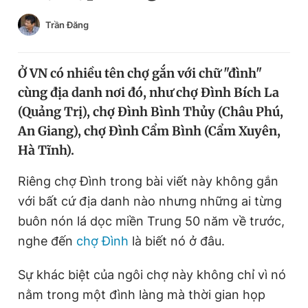
Chuyên mục khác
Trần Đăng
Tin đã xem
Chào ngày mới
Tin 24h
Đăng xuất
Ở VN có nhiều tên chợ gắn với chữ "đình"
Tin thị trường
Tin 360
cùng địa danh nơi đó, như chợ Đình Bích La
(Quảng Trị), chợ Đình Bình Thủy (Châu Phú,
An Giang), chợ Đình Cẩm Bình (Cẩm Xuyên,
Video
Magazine
Hà Tĩnh).
Riêng chợ Đình trong bài viết này không gắn
Sản phẩm khác
với bất cứ địa danh nào nhưng những ai từng
Tiện ích
Bạn cần biết
buôn nón lá dọc miền Trung 50 năm về trước,
nghe đến
chợ Đình
là biết nó ở đâu.
Thông tin tòa soạn
Liên hệ quảng cáo
Sự khác biệt của ngôi chợ này không chỉ vì nó
nằm trong một đình làng mà thời gian họp