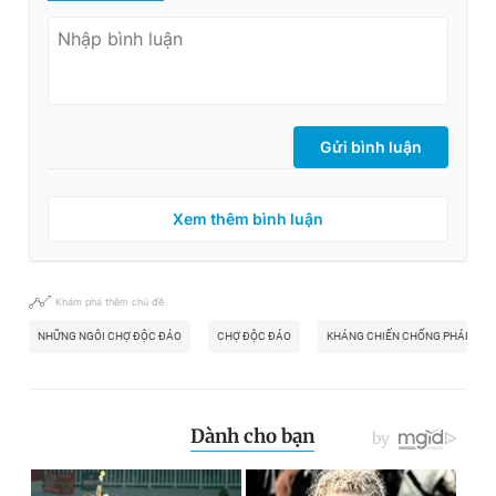
Gửi bình luận
Xem thêm bình luận
Khám phá thêm chủ đề
NHỮNG NGÔI CHỢ ĐỘC ĐÁO
CHỢ ĐỘC ĐÁO
KHÁNG CHIẾN CHỐNG PHÁP