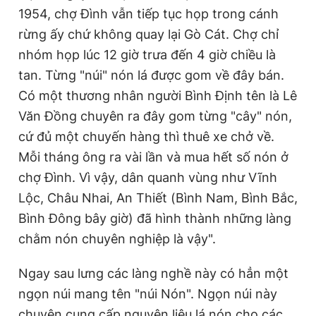
1954, chợ Đình vẫn tiếp tục họp trong cánh
rừng ấy chứ không quay lại Gò Cát. Chợ chỉ
nhóm họp lúc 12 giờ trưa đến 4 giờ chiều là
tan. Từng "núi" nón lá được gom về đây bán.
Có một thương nhân người Bình Định tên là Lê
Văn Đồng chuyên ra đây gom từng "cây" nón,
cứ đủ một chuyến hàng thì thuê xe chở về.
Mỗi tháng ông ra vài lần và mua hết số nón ở
chợ Đình. Vì vậy, dân quanh vùng như Vĩnh
Lộc, Châu Nhai, An Thiết (Bình Nam, Bình Bắc,
Bình Đông bây giờ) đã hình thành những làng
chằm nón chuyên nghiệp là vậy".
Ngay sau lưng các làng nghề này có hẳn một
ngọn núi mang tên "núi Nón". Ngọn núi này
chuyên cung cấp nguyên liệu lá nón cho các