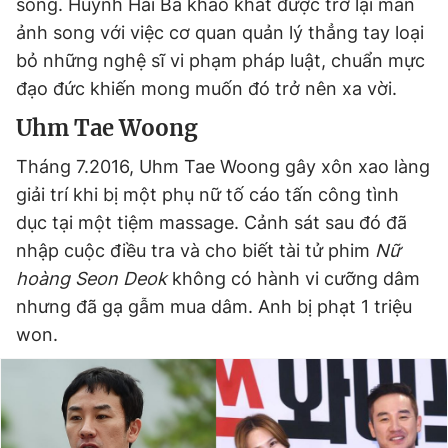
sống. Huỳnh Hải Ba khao khát được trở lại màn
ảnh song với việc cơ quan quản lý thẳng tay loại
bỏ những nghệ sĩ vi phạm pháp luật, chuẩn mực
đạo đức khiến mong muốn đó trở nên xa vời.
Uhm Tae Woong
Tháng 7.2016, Uhm Tae Woong gây xôn xao làng
giải trí khi bị một phụ nữ tố cáo tấn công tình
dục tại một tiệm massage. Cảnh sát sau đó đã
nhập cuộc điều tra và cho biết tài tử phim
Nữ
hoàng Seon Deok
không có hành vi cưỡng dâm
nhưng đã gạ gẫm mua dâm. Anh bị phạt 1 triệu
won.