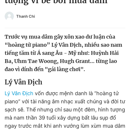
tượng vì bê bối mua dâm
Chuyên mục khác
Tin đã xem
Thanh Chi
Chào ngày mới
Tin 24h
Đăng xuất
Trước vụ mua dâm gây xôn xao dư luận của
Tin thị trường
Tin 360
“hoàng tử piano” Lý Vân Địch, nhiều sao nam
tiếng tăm từ Á sang Âu - Mỹ như: Huỳnh Hải
Video
Magazine
Ba, Uhm Tae Woong, Hugh Grant… từng lao
đao vì dính đến "gái làng chơi".
Sản phẩm khác
Lý Vân Địch
Tiện ích
Bạn cần biết
Lý Vân Địch
vốn được mệnh danh là “hoàng tử
piano” với tài năng âm nhạc xuất chúng và đời tư
Thông tin tòa soạn
Liên hệ quảng cáo
sạch sẽ. Thế nhưng chỉ sau một đêm, hình tượng
mà nam thần 39 tuổi xây dựng bất lâu sụp đổ
ngay trước mắt khi anh vướng lùm xùm mua dâm