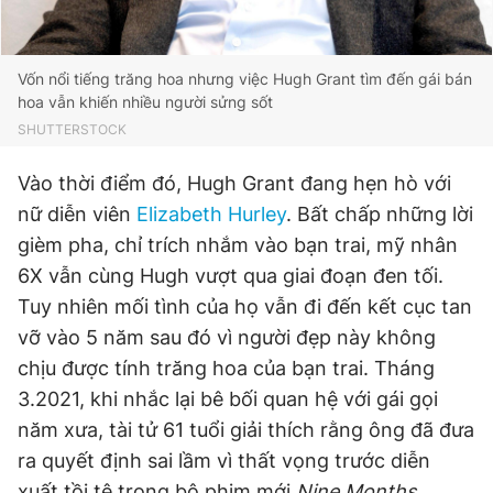
Vốn nổi tiếng trăng hoa nhưng việc Hugh Grant tìm đến gái bán
hoa vẫn khiến nhiều người sửng sốt
SHUTTERSTOCK
Vào thời điểm đó, Hugh Grant đang hẹn hò với
nữ diễn viên
Elizabeth Hurley
. Bất chấp những lời
gièm pha, chỉ trích nhắm vào bạn trai, mỹ nhân
6X vẫn cùng Hugh vượt qua giai đoạn đen tối.
Tuy nhiên mối tình của họ vẫn đi đến kết cục tan
vỡ vào 5 năm sau đó vì người đẹp này không
chịu được tính trăng hoa của bạn trai. Tháng
3.2021, khi nhắc lại bê bối quan hệ với gái gọi
năm xưa, tài tử 61 tuổi giải thích rằng ông đã đưa
ra quyết định sai lầm vì thất vọng trước diễn
xuất tồi tệ trong bộ phim mới
Nine Months.