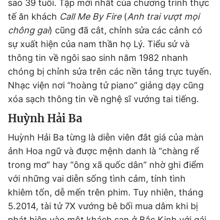
sao 39 tuổi. Tập mới nhất của chương trình thực
tế ăn khách
Call Me By Fire
(
Anh trai vượt mọi
chông gai
) cũng đã cắt, chỉnh sửa các cảnh có
sự xuất hiện của nam thần họ Lý. Tiểu sử và
thông tin về ngôi sao sinh năm 1982 nhanh
chóng bị chỉnh sửa trên các nền tảng trực tuyến.
Nhạc viện nơi “hoàng tử piano” giảng dạy cũng
xóa sạch thông tin về nghệ sĩ vướng tai tiếng.
Huỳnh Hải Ba
Huỳnh Hải Ba từng là diễn viên đắt giá của màn
ảnh Hoa ngữ và được mệnh danh là “chàng rể
trong mơ” hay “ông xã quốc dân” nhờ ghi điểm
với những vai diễn sống tình cảm, tính tình
khiêm tốn, dễ mến trên phim. Tuy nhiên, tháng
5.2014, tài tử 7X vướng bê bối mua dâm khi bị
phát hiện vào một khách sạn ở Bắc Kinh với gái