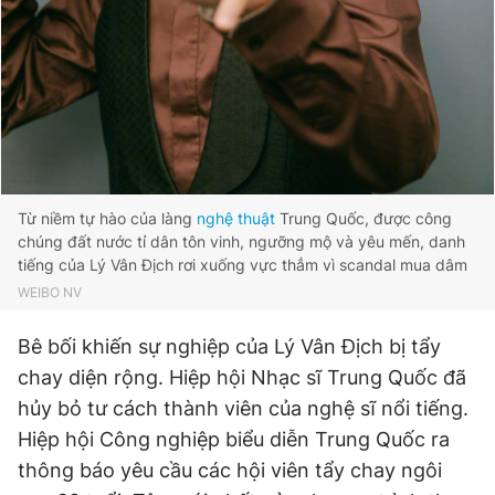
Giấy phép xuất bản số 110/GP - BTTTT cấp ngày 24.3.2020
© 2003-2026 Bản quyền thuộc về Báo Thanh Niên. Cấm sao
chép dưới mọi hình thức nếu không có sự chấp thuận bằng văn
bản. Phát triển bởi ePi Technologies, JSC.
Từ niềm tự hào của làng
nghệ thuật
Trung Quốc, được công
chúng đất nước tỉ dân tôn vinh, ngưỡng mộ và yêu mến, danh
tiếng của Lý Vân Địch rơi xuống vực thẳm vì scandal mua dâm
WEIBO NV
Bê bối khiến sự nghiệp của Lý Vân Địch bị tẩy
chay diện rộng. Hiệp hội Nhạc sĩ Trung Quốc đã
hủy bỏ tư cách thành viên của nghệ sĩ nổi tiếng.
Hiệp hội Công nghiệp biểu diễn Trung Quốc ra
thông báo yêu cầu các hội viên tẩy chay ngôi