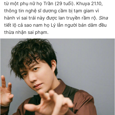
từ một phụ nữ họ Trần (29 tuổi). Khuya 21.10,
thông tin nghệ sĩ dương cầm bị tạm giam vì
hành vi sai trái này được lan truyền rầm rộ.
Sina
Đọc Thanh Niên trên điện thoại
tiết lộ cả sao nam họ Lý lẫn người bán dâm đều
thừa nhận sai phạm.
Theo dõi báo trên
Hotline
Liên hệ quảng cáo
0906 645 777
0908 780 404
Đặt báo
Quảng cáo
RSS
Tòa soạn
Chính sách bảo
Tổng biên tập: Nguyễn Ngọc Toàn
Phó tổng biên tập thường trực: Hải Thành
Phó tổng biên tập: Lâm Hiếu Dũng
Phó tổng biên tập: Trần Việt Hưng
Tổng thư ký tòa soạn: Đức Trung