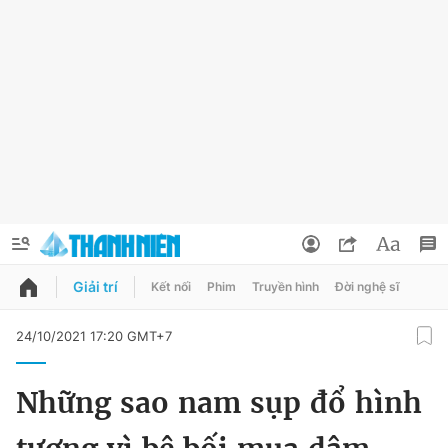
Giải trí
Kết nối
Phim
Truyền hình
Đời nghệ sĩ
QUẢNG CÁO
ĐẶT BÁO
24/10/2021 17:20 GMT+7
Thông tin tài khoản
Những sao nam sụp đổ hình
Đổi mật khẩu
Chuyên mục
Tin đã lưu