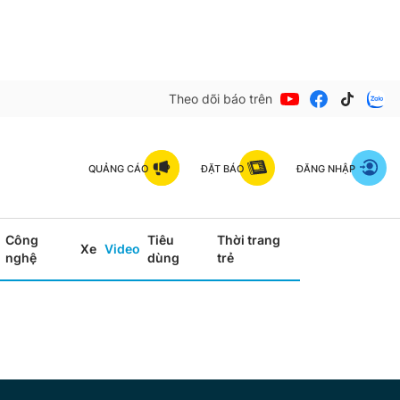
Theo dõi báo trên
QUẢNG CÁO
ĐẶT BÁO
ĐĂNG NHẬP
Công
Tiêu
Thời trang
Xe
Video
nghệ
dùng
trẻ