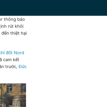
or thông báo
ịnh rút khỏi
đến thiệt hại
hí đốt Nord
đã cam kết
ần trước,
Đức