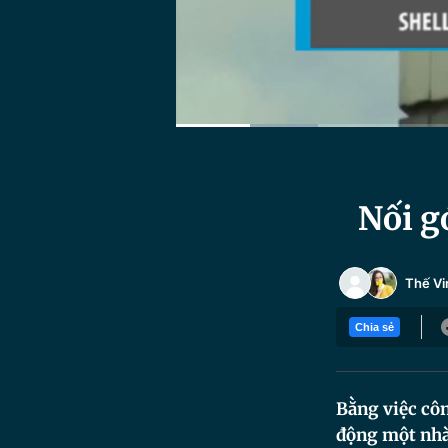
Current
0:08
/
Duration
1:30
Time
Nối g
Thế Vi
Chia sẻ
Bằng việc côn
động một nhà 