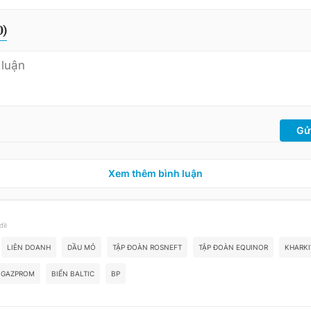
0
)
Gử
Xem thêm bình luận
 đề
LIÊN DOANH
DẦU MỎ
TẬP ĐOÀN ROSNEFT
TẬP ĐOÀN EQUINOR
KHARKI
GAZPROM
BIỂN BALTIC
BP