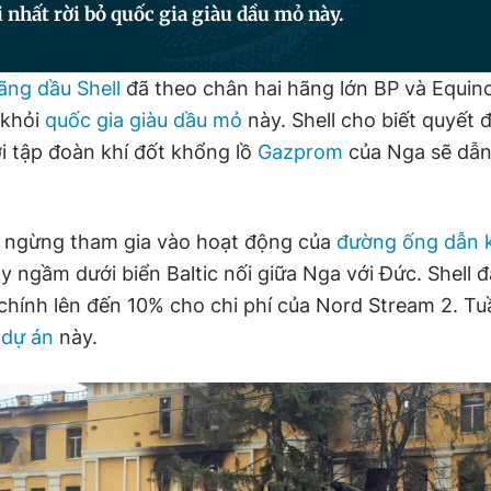
 nhất rời bỏ quốc gia giàu dầu mỏ này.
ãng dầu Shell
đã theo chân hai hãng lớn BP và Equin
 khỏi
quốc gia giàu dầu mỏ
này. Shell cho biết quyết đ
ới tập đoàn khí đốt khổng lồ
Gazprom
của Nga sẽ dẫn 
ẽ ngừng tham gia vào hoạt động của
đường ống dẫn k
 ngầm dưới biển Baltic nối giữa Nga với Đức. Shell 
 chính lên đến 10% cho chi phí của Nord Stream 2. Tu
 dự án
này.