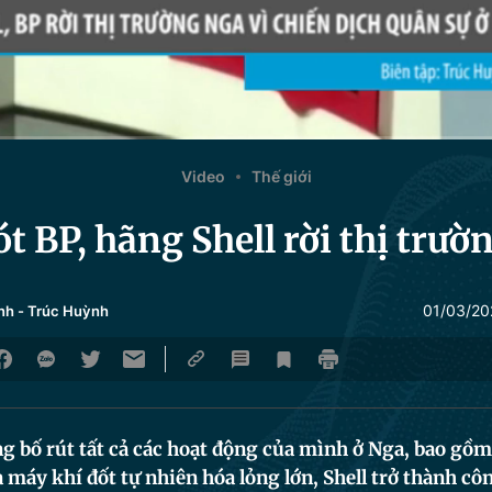
Video
Thế giới
ót BP, hãng Shell rời thị trườ
01/03/20
nh
-
Trúc Huỳnh
g bố rút tất cả các hoạt động của mình ở Nga, bao gồ
máy khí đốt tự nhiên hóa lỏng lớn, Shell trở thành cô