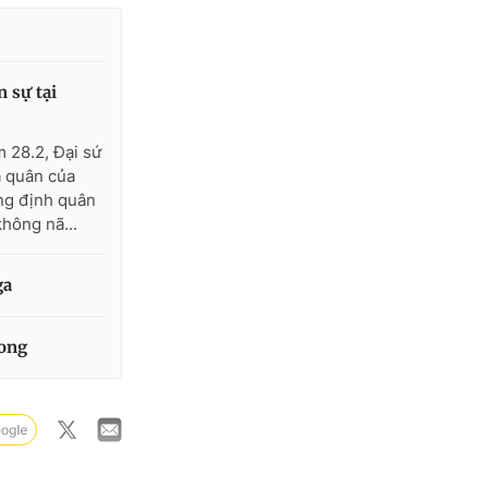
 sự tại
 28.2, Đại sứ
a quân của
ng định quân
hông nã...
ga
vong