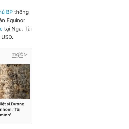
hủ BP
thông
àn Equinor
c
tại Nga. Tài
ỉ USD.