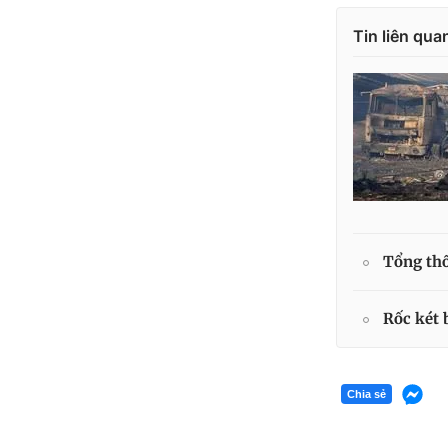
Tin liên qua
Tổng thố
Rốc két 
Chia sẻ