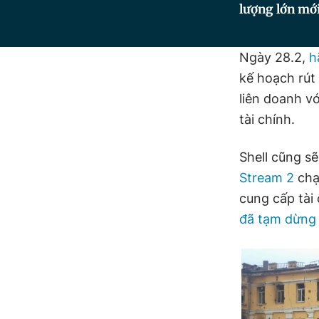
lượng lớn mới
Ngày 28.2,
h
kế hoạch rút
liên doanh v
tài chính.
Shell cũng s
Stream 2
chạy
cung cấp tài
đã tạm dừng