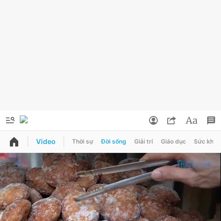
Video
Thời sự
Đời sống
Giải trí
Giáo dục
Sức khỏe
QUẢNG CÁO
ĐẶT BÁO
Thông tin tài khoản
Đổi mật khẩu
Chuyên mục
Tin đã lưu