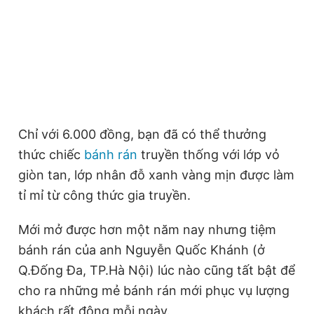
Quốc Khánh (ở Q.Đống Đa, TP. Hà Nội ) mỗi
ngày bán trung bình từ 3.000 – 5.000 chiếc,
Đọc Thanh Niên trên điện thoại
là món khoái khẩu quen thuộc của nhiều
người Hà Nội.
Theo dõi báo trên
Chỉ với 6.000 đồng, bạn đã có thể thưởng
thức chiếc
bánh rán
truyền thống với lớp vỏ
Hotline
Liên hệ quảng cáo
0906 645 777
0908 780 404
giòn tan, lớp nhân đỗ xanh vàng mịn được làm
tỉ mỉ từ công thức gia truyền.
Đặt báo
Quảng cáo
RSS
Tòa soạn
Chính sách bảo
Mới mở được hơn một năm nay nhưng tiệm
Tổng biên tập: Nguyễn Ngọc Toàn
bánh rán của anh Nguyễn Quốc Khánh (ở
Phó tổng biên tập thường trực: Hải Thành
Phó tổng biên tập: Lâm Hiếu Dũng
Q.Đống Đa, TP.Hà Nội) lúc nào cũng tất bật để
Phó tổng biên tập: Trần Việt Hưng
Tổng thư ký tòa soạn: Đức Trung
cho ra những mẻ bánh rán mới phục vụ lượng
khách rất đông mỗi ngày.
Giấy phép xuất bản số 110/GP - BTTTT cấp ngày 24.3.2020