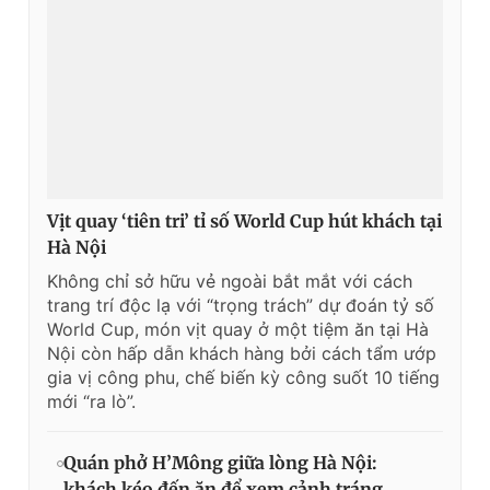
Vịt quay ‘tiên tri’ tỉ số World Cup hút khách tại
Hà Nội
Không chỉ sở hữu vẻ ngoài bắt mắt với cách
trang trí độc lạ với “trọng trách” dự đoán tỷ số
World Cup, món vịt quay ở một tiệm ăn tại Hà
Nội còn hấp dẫn khách hàng bởi cách tẩm ướp
gia vị công phu, chế biến kỳ công suốt 10 tiếng
mới “ra lò”.
Quán phở H’Mông giữa lòng Hà Nội:
khách kéo đến ăn để xem cảnh tráng