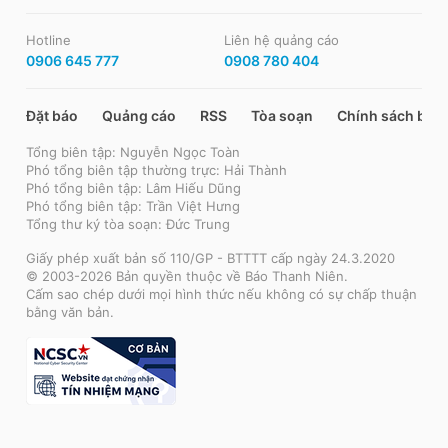
Hotline
Liên hệ quảng cáo
0906 645 777
0908 780 404
Đặt báo
Quảng cáo
RSS
Tòa soạn
Chính sách bảo
Tổng biên tập: Nguyễn Ngọc Toàn
Phó tổng biên tập thường trực: Hải Thành
Phó tổng biên tập: Lâm Hiếu Dũng
Phó tổng biên tập: Trần Việt Hưng
Tổng thư ký tòa soạn: Đức Trung
Giấy phép xuất bản số 110/GP - BTTTT cấp ngày 24.3.2020
© 2003-2026 Bản quyền thuộc về Báo Thanh Niên.
Cấm sao chép dưới mọi hình thức nếu không có sự chấp thuận
bằng văn bản.