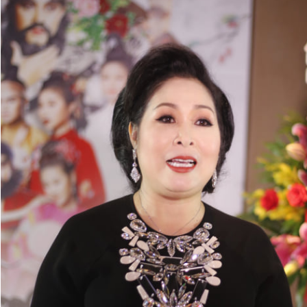
Giấy phép xuất bản số 110/GP - BTTTT cấp ngày 24.3.2020
© 2003-2026 Bản quyền thuộc về Báo Thanh Niên. Cấm sao
chép dưới mọi hình thức nếu không có sự chấp thuận bằng văn
bản. Phát triển bởi ePi Technologies, JSC.