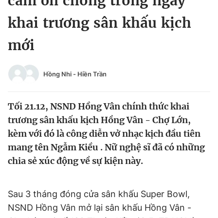
cảm ơn chồng trong ngày
Chuyên mục khác
khai trương sân khấu kịch
Tin đã xem
Chào ngày mới
Tin 24h
mới
Đăng xuất
Tin thị trường
Tin 360
Hồng Nhi
-
Hiền Trần
Video
Magazine
Tối 21.12, NSND Hồng Vân chính thức khai
trương sân khấu kịch Hồng Vân - Chợ Lớn,
Sản phẩm khác
kèm với đó là công diễn vở nhạc kịch đầu tiên
mang tên Ngẫm Kiều . Nữ nghệ sĩ đã có những
Tiện ích
Bạn cần biết
chia sẻ xúc động về sự kiện này.
Thông tin tòa soạn
Liên hệ quảng cáo
Sau 3 tháng đóng cửa sân khấu Super Bowl,
NSND Hồng Vân mở lại sân khấu Hồng Vân -