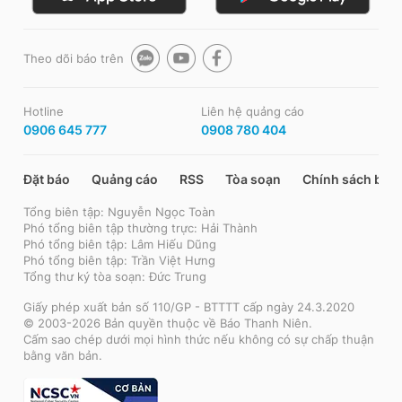
Theo dõi báo trên
Hotline
Liên hệ quảng cáo
0906 645 777
0908 780 404
Đặt báo
Quảng cáo
RSS
Tòa soạn
Chính sách bảo
Tổng biên tập: Nguyễn Ngọc Toàn
Phó tổng biên tập thường trực: Hải Thành
Phó tổng biên tập: Lâm Hiếu Dũng
Phó tổng biên tập: Trần Việt Hưng
Tổng thư ký tòa soạn: Đức Trung
Giấy phép xuất bản số 110/GP - BTTTT cấp ngày 24.3.2020
© 2003-2026 Bản quyền thuộc về Báo Thanh Niên.
Cấm sao chép dưới mọi hình thức nếu không có sự chấp thuận
bằng văn bản.