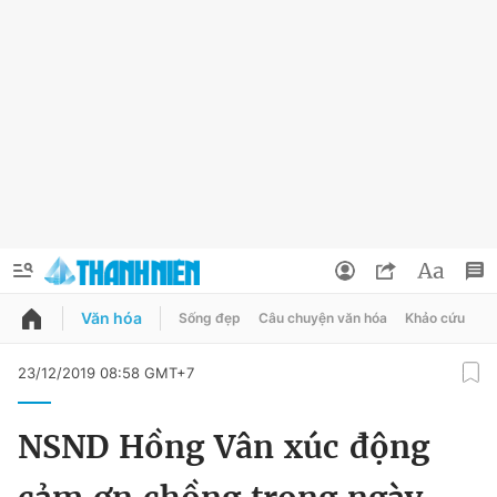
Văn hóa
Sống đẹp
Câu chuyện văn hóa
Khảo cứu
X
QUẢNG CÁO
ĐẶT BÁO
23/12/2019 08:58 GMT+7
Thông tin tài khoản
NSND Hồng Vân xúc động
Đổi mật khẩu
Chuyên mục
Tin đã lưu