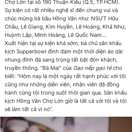
Chợ Lớn tại số 190 Thuận Kiều (Q.5, TP.HCM).
Sự kiện có rất nhiều nghệ sĩ đến chung vui và
chúc mừng bà bầu Hồng Vân như: NSƯT Hữu
Đọc Thanh Niên trên điện thoại
Châu, Lê Giang, Kim Huyền, Lê Hoàng, Khả Như,
Huỳnh Lập, Minh Hoàng, Lê Quốc Nam...
Xuất hiện tại sự kiện khá sớm, bà chủ sân khấu
kịch Supperbowl đình đám một thời diện áo dài
Theo dõi báo trên
nhung đính đá sang trọng tất bật đón khách,
truyền thông. “Bà Mai” của
Gạo nếp gạo tẻ
cho
Hotline
Liên hệ quảng cáo
biết: “Hôm nay là một ngày rất hạnh phúc với tôi
0906 645 777
0908 780 404
cũng như những diễn viên, nhân viên đã đồng
hành cùng tôi trong suốt thời gian qua. Sân khấu
Đặt báo
Quảng cáo
RSS
Tòa soạn
Chính sách bảo
kịch Hồng Vân Chợ Lớn giờ là tất cả với tôi và tôi
Tổng biên tập: Nguyễn Ngọc Toàn
sẽ làm tất cả vì nó”.
Phó tổng biên tập thường trực: Hải Thành
Phó tổng biên tập: Lâm Hiếu Dũng
Phó tổng biên tập: Trần Việt Hưng
Tổng thư ký tòa soạn: Đức Trung