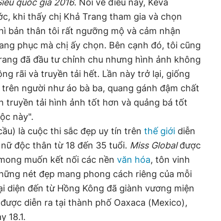
iêu quốc gia 2016
. Nói về điều này, Keva
c, khi thấy chị Khả Trang tham gia và chọn
thì bản thân tôi rất ngưỡng mộ và cảm nhận
ang phục mà chị ấy chọn. Bên cạnh đó, tôi cũng
Trang đã đầu tư chỉnh chu nhưng hình ảnh không
g rãi và truyền tải hết. Lần này trở lại, giống
 trên người như áo bà ba, quang gánh đậm chất
n truyền tải hình ảnh tốt hơn và quảng bá tốt
ộc này".
ầu) là cuộc thi sắc đẹp uy tín trên
thế giới
diễn
nữ độc thân từ 18 đến 35 tuổi.
Miss Global
được
i mong muốn kết nối các nền
văn hóa
, tôn vinh
những nét đẹp mang phong cách riêng của mỗi
ại diện đến từ Hồng Kông đã giành vương miện
được diễn ra tại thành phố Oaxaca (Mexico),
ày 18.1.