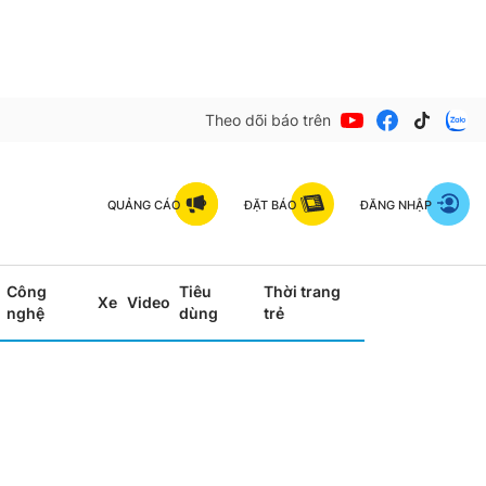
Theo dõi báo trên
QUẢNG CÁO
ĐẶT BÁO
ĐĂNG NHẬP
Công
Tiêu
Thời trang
Xe
Video
nghệ
dùng
trẻ