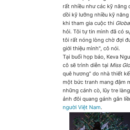
rất nhiều như các kỹ năng 
dồi kỹ lưỡng nhiều kỹ năng
khi tham gia cuộc thi
Globa
hỏi. Tôi tự tin mình đã có s
tôi rất nóng lòng chờ đợi đ
giới thiệu mình", cô nói.
Tại buổi họp báo, Keva Ngu
cô sẽ trình diễn tại
Miss Glo
quê hương” do nhà thiết k
một bức tranh mang đậm mà
những cánh cò, lũy tre làng
ảnh đôi quang gánh gắn liền
người Việt Nam
.