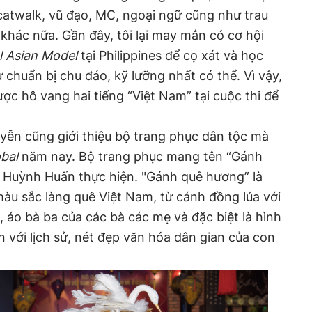
catwalk, vũ đạo, MC, ngoại ngữ cũng như trau
 khác nữa. Gần đây, tôi lại may mắn có cơ hội
l Asian Model
tại Philippines để cọ xát và học
ự chuẩn bị chu đáo, kỹ lưỡng nhất có thể. Vì vậy,
ược hô vang hai tiếng “Việt Nam” tại cuộc thi để
yễn cũng giới thiệu bộ trang phục dân tộc mà
bal
năm nay. Bộ trang phục mang tên “Gánh
ế Huỳnh Huấn thực hiện. "Gánh quê hương” là
u sắc làng quê Việt Nam, từ cánh đồng lúa với
, áo bà ba của các bà các mẹ và đặc biệt là hình
 với lịch sử, nét đẹp văn hóa dân gian của con