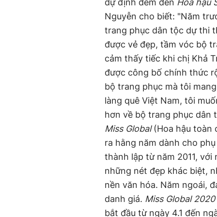
dự định đem đến
Hoa hậu S
Nguyễn cho biết: "Năm trướ
trang phục dân tộc dự thi 
được vẻ đẹp, tầm vóc bộ tr
cảm thấy tiếc khi chị Khả 
được công bố chính thức rộn
bộ trang phục mà tôi mang
làng quê Việt Nam, tôi muố
hơn về bộ trang phục dân t
Miss Global
(Hoa hậu toàn c
ra hằng năm dành cho phụ 
thành lập từ năm 2011, vớ
những nét đẹp khác biệt, 
nền văn hóa. Năm ngoái, đ
danh giá.
Miss Global 2020
bắt đầu từ ngày 4.1 đến ng