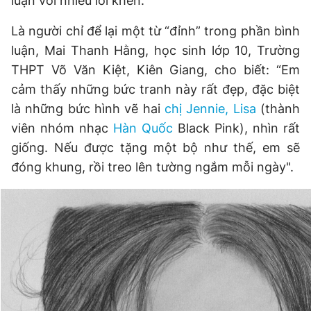
luận với nhiều lời khen.
Là người chỉ để lại một từ “đỉnh” trong phần bình
luận, Mai Thanh Hằng, học sinh lớp 10, Trường
THPT Võ Văn Kiệt, Kiên Giang, cho biết: “Em
cảm thấy những bức tranh này rất đẹp, đặc biệt
là những bức hình vẽ hai
chị Jennie, Lisa
(thành
viên nhóm nhạc
Hàn Quốc
Black Pink), nhìn rất
giống. Nếu được tặng một bộ như thế, em sẽ
đóng khung, rồi treo lên tường ngắm mỗi ngày".