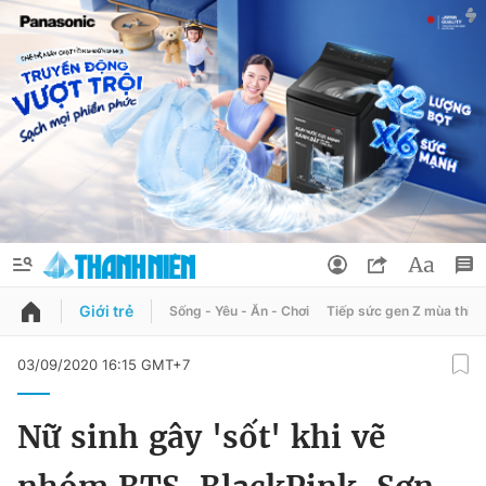
Giới trẻ
Sống - Yêu - Ăn - Chơi
Tiếp sức gen Z mùa thi
QUẢNG CÁO
ĐẶT BÁO
03/09/2020 16:15 GMT+7
Thông tin tài khoản
Nữ sinh gây 'sốt' khi vẽ
Đổi mật khẩu
Chuyên mục
Tin đã lưu