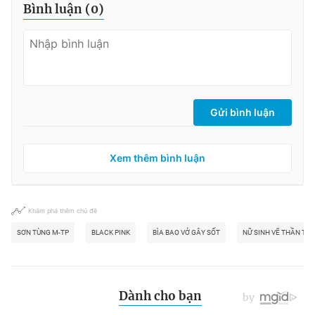
Bình luận (
0
)
Gửi bình luận
Xem thêm bình luận
Khám phá thêm chủ đề
SƠN TÙNG M-TP
BLACK PINK
BÌA BAO VỞ GÂY SỐT
NỮ SINH VẼ THẦN TƯ