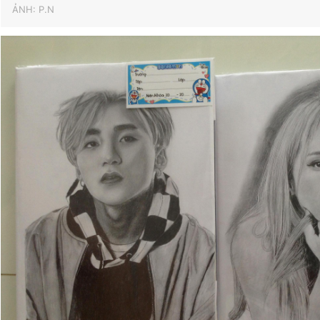
ẢNH: P.N