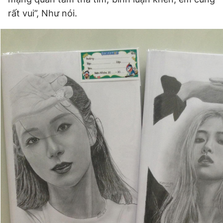
Giấy phép xuất bản số 110/GP - BTTTT cấp ngày 24.3.2020
rất vui”, Như nói.
© 2003-2026 Bản quyền thuộc về Báo Thanh Niên. Cấm sao
chép dưới mọi hình thức nếu không có sự chấp thuận bằng văn
bản. Phát triển bởi ePi Technologies, JSC.