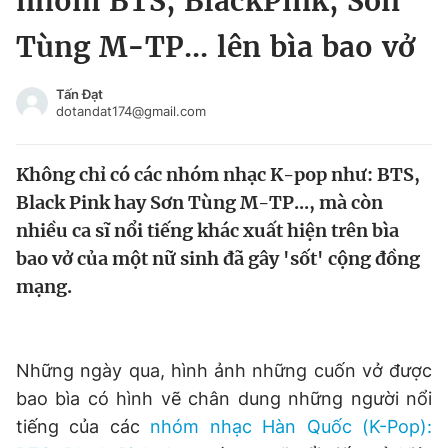
nhóm BTS, BlackPink, Sơn
Chuyên mục khác
Tùng M-TP... lên bìa bao vở
Tin đã xem
Chào ngày mới
Tin 24h
Tấn Đạt
Đăng xuất
dotandat174@gmail.com
Tin thị trường
Tin 360
Không chỉ có các nhóm nhạc K-pop như: BTS,
Video
Magazine
Black Pink hay Sơn Tùng M-TP..., mà còn
nhiều ca sĩ nổi tiếng khác xuất hiện trên bìa
bao vở của một nữ sinh đã gây 'sốt' cộng đồng
Sản phẩm khác
mạng.
Tiện ích
Bạn cần biết
Thông tin tòa soạn
Liên hệ quảng cáo
Những ngày qua, hình ảnh những cuốn vở được
bao bìa có hình vẽ chân dung những người nổi
tiếng của các
nhóm nhạc Hàn Quốc (K-Pop):