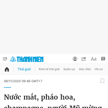
Thế giới
Kinh tế thế giới
Quân sự
Góc nhìn
Hồ sơ
QUẢNG CÁO
ĐẶT BÁO
08/11/2020 09:46 GMT+7
Thông tin tài khoản
Nước mắt, pháo hoa,
Đổi mật khẩu
Chuyên mục
Tin đã lưu