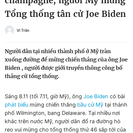
champagne, người Mỹ mừng
Chuyên mục khác
Tổng thống tân cử Joe Biden
Tin đã xem
Chào ngày mới
Tin 24h
Đăng xuất
Vi Trân
Tin thị trường
Tin 360
Người dân tại nhiều thành phố ở Mỹ tràn
Video
Magazine
xuống đường để mừng chiến thắng của ông Joe
Biden , người được giới truyền thông công bố
thắng cử tổng thống.
Sản phẩm khác
Tiện ích
Bạn cần biết
Sáng 8.11 (tối 7.11, giờ Mỹ), ông
Joe Biden
có bài
phát biểu
mừng chiến thắng
bầu cử Mỹ
tại thành
Thông tin tòa soạn
Liên hệ quảng cáo
phố Wilmington, bang Delaware. Tại nhiều nơi
khác trên nước Mỹ, người dân đổ ra đường hò
reo vui mừng cho tổng thống thứ 46 sắp tới của