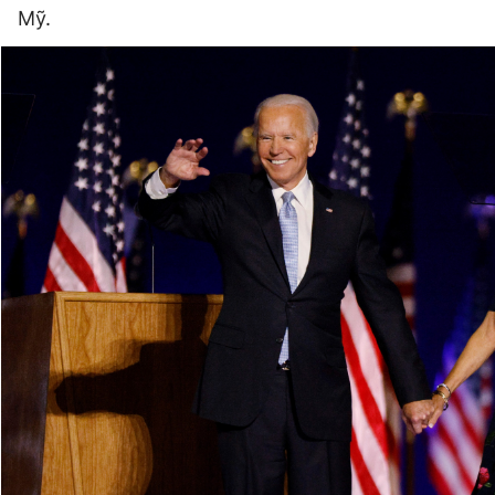
Mỹ.
Đọc Thanh Niên trên điện thoại
Theo dõi báo trên
Hotline
Liên hệ quảng cáo
0906 645 777
0908 780 404
Đặt báo
Quảng cáo
RSS
Tòa soạn
Chính sách bảo
Tổng biên tập: Nguyễn Ngọc Toàn
Phó tổng biên tập thường trực: Hải Thành
Phó tổng biên tập: Lâm Hiếu Dũng
Phó tổng biên tập: Trần Việt Hưng
Tổng thư ký tòa soạn: Đức Trung