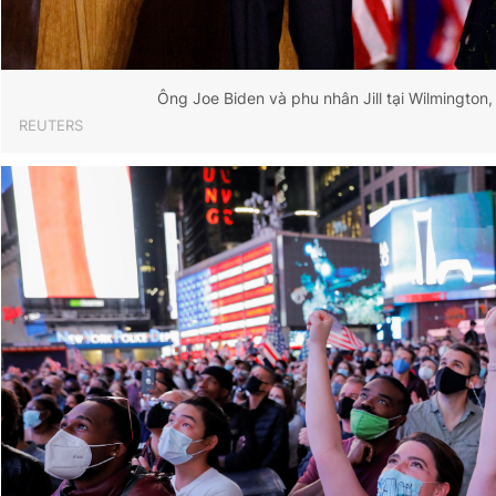
Giấy phép xuất bản số 110/GP - BTTTT cấp ngày 24.3.2020
© 2003-2026 Bản quyền thuộc về Báo Thanh Niên. Cấm sao
chép dưới mọi hình thức nếu không có sự chấp thuận bằng văn
bản. Phát triển bởi ePi Technologies, JSC.
Ông Joe Biden và phu nhân Jill tại Wilmington
REUTERS