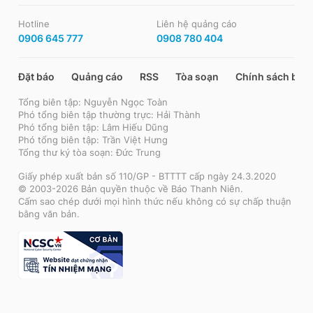
Hotline
Liên hệ quảng cáo
0906 645 777
0908 780 404
Đặt báo
Quảng cáo
RSS
Tòa soạn
Chính sách bảo
Tổng biên tập: Nguyễn Ngọc Toàn
Phó tổng biên tập thường trực: Hải Thành
Phó tổng biên tập: Lâm Hiếu Dũng
Phó tổng biên tập: Trần Việt Hưng
Tổng thư ký tòa soạn: Đức Trung
Giấy phép xuất bản số 110/GP - BTTTT cấp ngày 24.3.2020
© 2003-2026 Bản quyền thuộc về Báo Thanh Niên.
Cấm sao chép dưới mọi hình thức nếu không có sự chấp thuận
bằng văn bản.