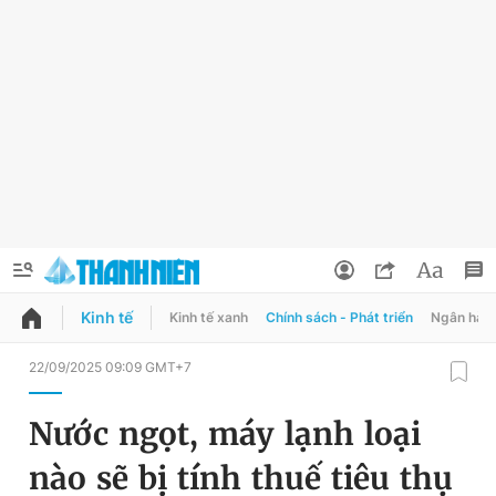
Kinh tế
Kinh tế xanh
Chính sách - Phát triển
Ngân hàn
QUẢNG CÁO
ĐẶT BÁO
22/09/2025 09:09 GMT+7
Thông tin tài khoản
Nước ngọt, máy lạnh loại
Đổi mật khẩu
Chuyên mục
nào sẽ bị tính thuế tiêu thụ
Tin đã lưu