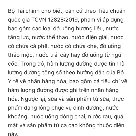
Giấy phép xuất bản số 110/GP - BTTTT cấp ngày 24.3.2020
Bộ Tài chính cho biết, căn cứ theo Tiêu chuẩn
© 2003-2026 Bản quyền thuộc về Báo Thanh Niên. Cấm sao
chép dưới mọi hình thức nếu không có sự chấp thuận bằng văn
quốc gia TCVN 12828:2019, phạm vi áp dụng
bản. Phát triển bởi ePi Technologies, JSC.
bao gồm các loại đồ uống hương liệu, nước
tăng lực, nước thể thao, nước điện giải, nước
có chứa cà phê, nước có chứa chè, đồ uống
thảo mộc, nước trái cây hay đồ uống từ ngũ
cốc. Trong đó, hàm lượng đường được tính là
lượng đường tổng số theo hướng dẫn của Bộ
Y tế về nhãn hàng hóa, bao gồm cả tiêu chí về
hàm lượng đường được ghi trên nhãn hàng
hóa. Ngược lại, sữa và sản phẩm từ sữa, thực
phẩm dạng lỏng phục vụ dinh dưỡng, nước
khoáng, nước uống đóng chai, nước rau, quả,
mật và sản phẩm từ ca cao không thuộc diện
này.