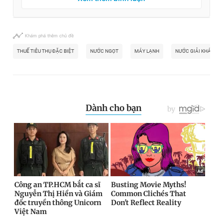
Khám phá thêm chủ đề
THUẾ TIÊU THỤ ĐẶC BIỆT
NƯỚC NGỌT
MÁY LẠNH
NƯỚC GIẢI KHÁT