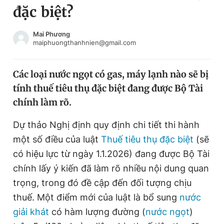
đặc biệt?
Chuyên mục khác
Tin đã xem
Chào ngày mới
Tin 24h
Mai Phương
maiphuongthanhnien@gmail.com
Đăng xuất
Tin thị trường
Tin 360
Các loại nước ngọt có gas, máy lạnh nào sẽ bị
tính thuế tiêu thụ đặc biệt đang được Bộ Tài
Video
Magazine
chính làm rõ.
Dự thảo Nghị định quy định chi tiết thi hành
Sản phẩm khác
một số điều của luật
Thuế tiêu thụ đặc biệt
(sẽ
Tiện ích
Bạn cần biết
có hiệu lực từ ngày 1.1.2026) đang được Bộ Tài
chính lấy ý kiến đã làm rõ nhiều nội dung quan
trọng, trong đó đề cập đến đối tượng chịu
Thông tin tòa soạn
Liên hệ quảng cáo
thuế. Một điểm mới của luật là bổ sung
nước
giải khát
có hàm lượng đường (
nước ngọt
)