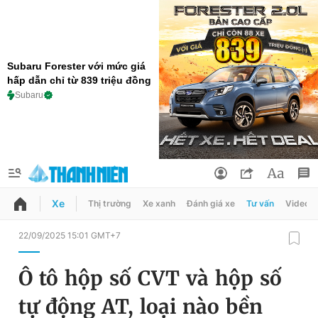
Subaru Forester với mức giá
hấp dẫn chỉ từ 839 triệu đồng
Subaru
Xe
Thị trường
Xe xanh
Đánh giá xe
Tư vấn
Video
QUẢNG CÁO
ĐẶT BÁO
22/09/2025 15:01 GMT+7
Thông tin tài khoản
Ô tô hộp số CVT và hộp số
Đổi mật khẩu
Chuyên mục
tự động AT, loại nào bền
Tin đã lưu