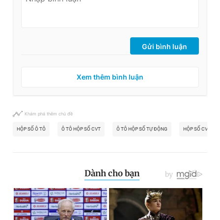
Gửi bình luận
Xem thêm bình luận
Khám phá thêm chủ đề
HỘP SỐ Ô TÔ
Ô TÔ HỘP SỐ CVT
Ô TÔ HỘP SỐ TỰ ĐỘNG
HỘP SỐ CVT