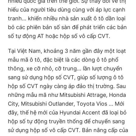
nhiều quốc gia trên thế giới. Sự thay đổi về thị
hiếu của người tiêu dùng cùng với áp lực cạnh
tranh… khiến nhiều nhà sản xuất ô tô dần loại
Đọc Thanh Niên trên điện thoại
bỏ các phiên bản số sàn để phát triển các bản
số tự động AT hoặc hộp số vô cấp CVT.
Tại Việt Nam, khoảng 3 năm gần đây một loạt
Theo dõi báo trên
mẫu mã ô tô, đặc biệt là các dòng ô tô phổ
thông, xe cỡ nhỏ, cỡ trung… lần lượt chuyển
Hotline
Liên hệ quảng cáo
sang sử dụng hộp số CVT, giúp số lượng ô tô
0906 645 777
0908 780 404
hộp số CVT ngày càng áp đảo thị trường. Sau
những mẫu mã như Mitsubishi Attrage, Honda
Đặt báo
Quảng cáo
RSS
Tòa soạn
Chính sách bảo
City, Mitsubishi Outlander, Toyota Vios … Mới
Tổng biên tập: Nguyễn Ngọc Toàn
đây, thế hệ mới của Hyundai Accent đã loại bỏ
Phó tổng biên tập thường trực: Hải Thành
hộp số tự động truyền thống để chuyển sang
Phó tổng biên tập: Lâm Hiếu Dũng
Phó tổng biên tập: Trần Việt Hưng
sử dụng hộp số vô cấp CVT. Bản nâng cấp của
Tổng thư ký tòa soạn: Đức Trung