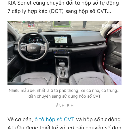
KIA Sonet cũng chuyển đổi từ hộp số tự động
Giấy phép xuất bản số 110/GP - BTTTT cấp ngày 24.3.2020
7 cấp ly hợp kép (DCT) sang hộp số CVT…
© 2003-2026 Bản quyền thuộc về Báo Thanh Niên. Cấm sao
chép dưới mọi hình thức nếu không có sự chấp thuận bằng văn
bản. Phát triển bởi ePi Technologies, JSC.
Nhiều mẫu xe, nhất là ô tô phổ thông, xe cỡ nhỏ, cỡ trung…
dần chuyển sang sử dụng hộp số CVT
ẢNH: B.H
Về cơ bản,
ô tô hộp số CVT
và hộp số tự động
AT đều được thiết kế với cơ cấu chuyển số đơn