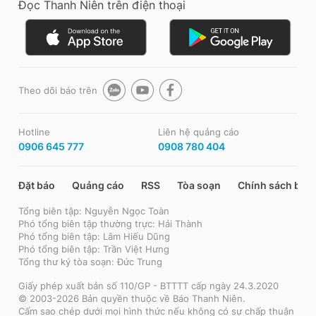
Đọc Thanh Niên trên điện thoại
Theo dõi báo trên
Hotline
Liên hệ quảng cáo
0906 645 777
0908 780 404
Đặt báo
Quảng cáo
RSS
Tòa soạn
Chính sách bảo
Tổng biên tập: Nguyễn Ngọc Toàn
Phó tổng biên tập thường trực: Hải Thành
Phó tổng biên tập: Lâm Hiếu Dũng
Phó tổng biên tập: Trần Việt Hưng
Tổng thư ký tòa soạn: Đức Trung
Giấy phép xuất bản số 110/GP - BTTTT cấp ngày 24.3.2020
© 2003-2026 Bản quyền thuộc về Báo Thanh Niên.
Cấm sao chép dưới mọi hình thức nếu không có sự chấp thuận