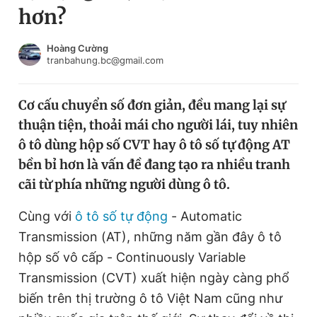
hơn?
Chuyên mục khác
Tin đã xem
Chào ngày mới
Tin 24h
Hoàng Cường
tranbahung.bc@gmail.com
Đăng xuất
Tin thị trường
Tin 360
Cơ cấu chuyển số đơn giản, đều mang lại sự
thuận tiện, thoải mái cho người lái, tuy nhiên
Video
Magazine
ô tô dùng hộp số CVT hay ô tô số tự động AT
bền bỉ hơn là vấn đề đang tạo ra nhiều tranh
cãi từ phía những người dùng ô tô.
Sản phẩm khác
Tiện ích
Cùng với
ô tô số tự động
Bạn cần biết
- Automatic
Transmission (AT), những năm gần đây ô tô
hộp số vô cấp - Continuously Variable
Thông tin tòa soạn
Liên hệ quảng cáo
Transmission (CVT) xuất hiện ngày càng phổ
biến trên thị trường ô tô Việt Nam cũng như