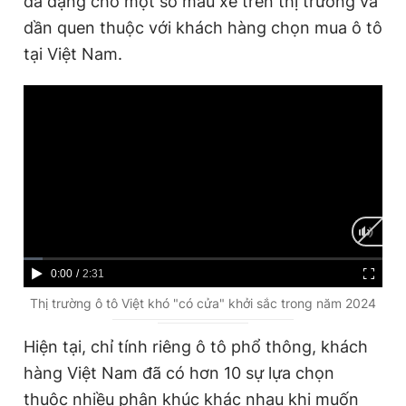
đa dạng cho một số mẫu xe trên thị trường và
dần quen thuộc với khách hàng chọn mua ô tô
tại Việt Nam.
Đọc Thanh Niên trên điện thoại
Theo dõi báo trên
Hotline
Liên hệ quảng cáo
0906 645 777
0908 780 404
C
0:00
/
D
2:31
Đặt báo
Quảng cáo
RSS
Tòa soạn
Chính sách bảo
u
u
Thị trường ô tô Việt khó "có cửa" khởi sắc trong năm 2024
Tổng biên tập: Nguyễn Ngọc Toàn
r
r
Phó tổng biên tập thường trực: Hải Thành
Hiện tại, chỉ tính riêng ô tô phổ thông, khách
r
a
Phó tổng biên tập: Lâm Hiếu Dũng
hàng Việt Nam đã có hơn 10 sự lựa chọn
Phó tổng biên tập: Trần Việt Hưng
e
t
Tổng thư ký tòa soạn: Đức Trung
thuộc nhiều phân khúc khác nhau khi muốn