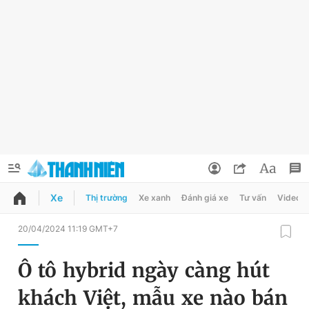
Xe
Thị trường
Xe xanh
Đánh giá xe
Tư vấn
Video
QUẢNG CÁO
ĐẶT BÁO
20/04/2024 11:19 GMT+7
Thông tin tài khoản
Ô tô hybrid ngày càng hút
Đổi mật khẩu
Chuyên mục
khách Việt, mẫu xe nào bán
Tin đã lưu