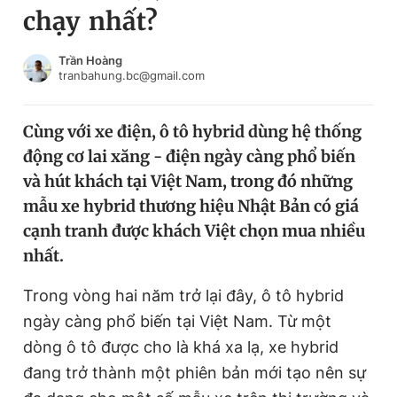
chạy nhất?
Chuyên mục khác
Tin đã xem
Chào ngày mới
Tin 24h
Trần Hoàng
tranbahung.bc@gmail.com
Đăng xuất
Tin thị trường
Tin 360
Cùng với xe điện, ô tô hybrid dùng hệ thống
động cơ lai xăng - điện ngày càng phổ biến
Video
Magazine
và hút khách tại Việt Nam, trong đó những
mẫu xe hybrid thương hiệu Nhật Bản có giá
cạnh tranh được khách Việt chọn mua nhiều
Sản phẩm khác
nhất.
Tiện ích
Bạn cần biết
Trong vòng hai năm trở lại đây, ô tô hybrid
ngày càng phổ biến tại Việt Nam. Từ một
Thông tin tòa soạn
Liên hệ quảng cáo
dòng ô tô được cho là khá xa lạ, xe hybrid
đang trở thành một phiên bản mới tạo nên sự