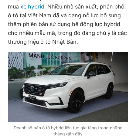
n
i
mua
xe hybrid
. Nhiều nhà sản xuất, phân phối
Giấy phép xuất bản số 110/GP - BTTTT cấp ngày 24.3.2020
t
o
© 2003-2026 Bản quyền thuộc về Báo Thanh Niên. Cấm sao
ô tô tại Việt Nam đã và đang nỗ lực bổ sung
chép dưới mọi hình thức nếu không có sự chấp thuận bằng văn
T
n
bản. Phát triển bởi ePi Technologies, JSC.
thêm phiên bản sử dụng hệ động lực hybrid
i
cho nhiều mẫu mã, trong đó đáng chú ý là các
m
thương hiệu ô tô Nhật Bản.
e
Doanh số bán ô tô hybrid liên tục gia tăng trong những
tháng gần đây