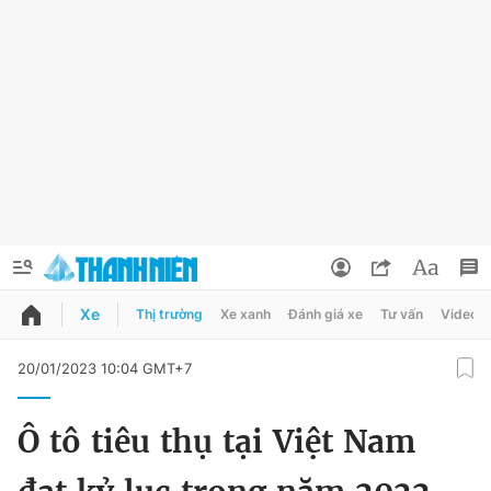
Xe
Thị trường
Xe xanh
Đánh giá xe
Tư vấn
Video
QUẢNG CÁO
ĐẶT BÁO
20/01/2023 10:04 GMT+7
Thông tin tài khoản
Ô tô tiêu thụ tại Việt Nam
Đổi mật khẩu
Chuyên mục
Tin đã lưu