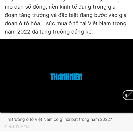
Giấy phép xuất bản số 110/GP - BTTTT cấp ngày 24.3.2020
mô dân số đông, nền kinh tế đang trong giai
© 2003-2026 Bản quyền thuộc về Báo Thanh Niên. Cấm sao
đoạn tăng trưởng và đặc biệt đang bước vào giai
chép dưới mọi hình thức nếu không có sự chấp thuận bằng văn
bản. Phát triển bởi ePi Technologies, JSC.
đoạn ô tô hóa... sức mua ô tô tại Việt Nam trong
năm 2022 đã tăng trưởng đáng kể.
Current
0:02
/
Duration
4:11
Thị trường ô tô Việt Nam có gì nổi bật trong năm 2022?
ĐÌNH TUYÊN
Time