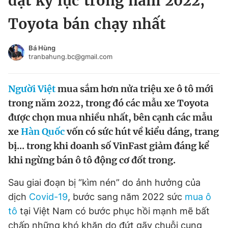
đạt kỷ lục trong năm 2022,
Chuyên mục khác
Toyota bán chạy nhất
Tin đã xem
Chào ngày mới
Tin 24h
Bá Hùng
Đăng xuất
tranbahung.bc@gmail.com
Tin thị trường
Tin 360
Người Việt
mua sắm hơn nửa triệu xe ô tô mới
Video
Magazine
trong năm 2022, trong đó các mẫu xe Toyota
được chọn mua nhiều nhất, bên cạnh các mẫu
xe
Hàn Quốc
vốn có sức hút về kiểu dáng, trang
Sản phẩm khác
bị... trong khi doanh số VinFast giảm đáng kể
Tiện ích
Bạn cần biết
khi ngừng bán ô tô động cơ đốt trong.
Sau giai đoạn bị “kìm nén” do ảnh hưởng của
Thông tin tòa soạn
Liên hệ quảng cáo
dịch
Covid-19
, bước sang năm 2022 sức
mua ô
tô
tại Việt Nam có bước phục hồi mạnh mẽ bất
chấp những khó khăn do đứt gãy chuỗi cung