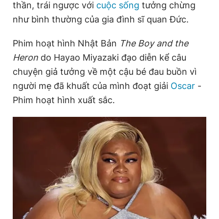
thần, trái ngược với
cuộc sống
tưởng chừng
như bình thường của gia đình sĩ quan Đức.
Đọc Thanh Niên trên điện thoại
Phim hoạt hình Nhật Bản
The Boy and the
Heron
do Hayao Miyazaki đạo diễn kể câu
chuyện giả tưởng về một cậu bé đau buồn vì
người mẹ đã khuất của mình đoạt giải
Oscar
-
Theo dõi báo trên
Phim hoạt hình xuất sắc.
Hotline
Liên hệ quảng cáo
0906 645 777
0908 780 404
Đặt báo
Quảng cáo
RSS
Tòa soạn
Chính sách bảo
Tổng biên tập: Nguyễn Ngọc Toàn
Phó tổng biên tập thường trực: Hải Thành
Phó tổng biên tập: Lâm Hiếu Dũng
Phó tổng biên tập: Trần Việt Hưng
Tổng thư ký tòa soạn: Đức Trung