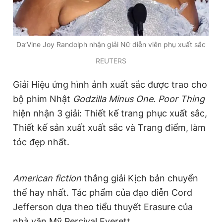
Giấy phép xuất bản số 110/GP - BTTTT cấp ngày 24.3.2020
© 2003-2026 Bản quyền thuộc về Báo Thanh Niên. Cấm sao
chép dưới mọi hình thức nếu không có sự chấp thuận bằng văn
bản. Phát triển bởi ePi Technologies, JSC.
Da’Vine Joy Randolph nhận giải Nữ diễn viên phụ xuất sắc
REUTERS
Giải Hiệu ứng hình ảnh xuất sắc được trao cho
bộ phim Nhật
Godzilla Minus One
.
Poor Thing
hiện nhận 3 giải: Thiết kế trang phục xuất sắc,
Thiết kế sản xuất xuất sắc và Trang điểm, làm
tóc đẹp nhất.
American fiction
thắng giải Kịch bản chuyển
thể hay nhất. Tác phẩm của đạo diễn Cord
Jefferson dựa theo tiểu thuyết Erasure của
nhà văn Mỹ Percival Everett.