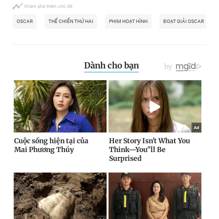
Khám phá thêm chủ đề
OSCAR
THẾ CHIẾN THỨ HAI
PHIM HOẠT HÌNH
ĐOẠT GIẢI OSCAR