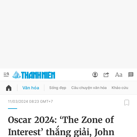
Văn hóa
Sống đẹp
Câu chuyện văn hóa
Khảo cứu
X
QUẢNG CÁO
ĐẶT BÁO
11/03/2024 08:23 GMT+7
Thông tin tài khoản
Oscar 2024: ‘The Zone of
Đổi mật khẩu
Chuyên mục
Interest’ thắng giải, John
Tin đã lưu