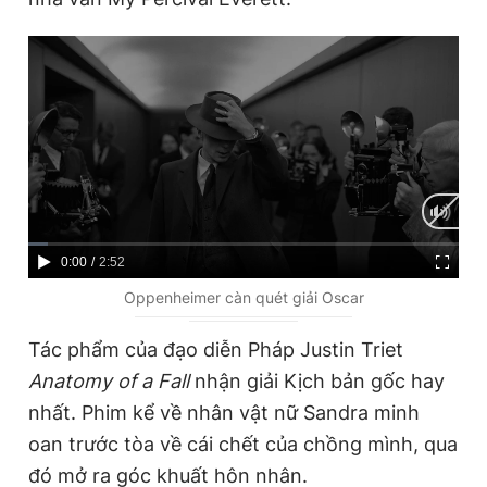
C
0:00
/
D
2:52
u
u
Oppenheimer càn quét giải Oscar
r
r
Tác phẩm của đạo diễn Pháp Justin Triet
r
a
Anatomy of a Fall
nhận giải Kịch bản gốc hay
e
t
nhất. Phim kể về nhân vật nữ Sandra minh
n
i
oan trước tòa về cái chết của chồng mình, qua
t
o
đó mở ra góc khuất hôn nhân.