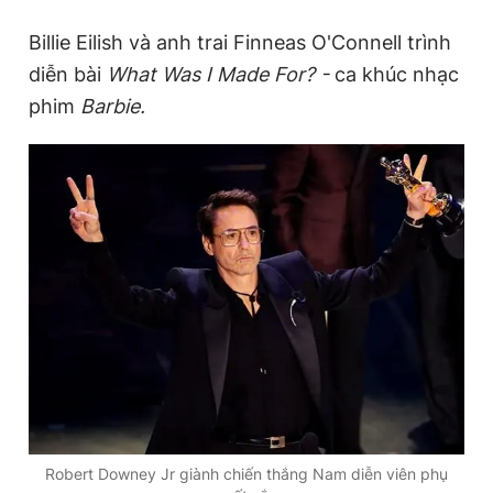
T
n
i
Billie Eilish và anh trai Finneas O'Connell trình
m
diễn bài
What Was I Made For? -
ca khúc nhạc
phim
e
Barbie.
Robert Downey Jr giành chiến thắng Nam diễn viên phụ