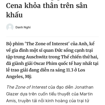
Cena khỏa thân trên sân
Chuyên mục khác
Tin đã xem
khấu
Chào ngày mới
Tin 24h
Đăng xuất
Danh Nghi
Tin thị trường
Tin 360
Bộ phim 'The Zone of Interest' của Anh, kể
Video
Magazine
về gia đình một sĩ quan Đức sống cạnh trại
tập trung Auschwitz trong Thế chiến thứ hai,
Sản phẩm khác
đã giành giải Oscar Phim quốc tế hay nhất tại
lễ trao giải đang diễn ra sáng 11.3 ở Los
Tiện ích
Bạn cần biết
Angeles, Mỹ.
Thông tin tòa soạn
Liên hệ quảng cáo
The Zone of Interest
của đạo diễn Jonathan
Glazer dựa trên cuốn tiểu thuyết của Martin
Amis, truyền tải nỗi kinh hoàng của trại tử