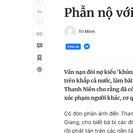
Phẫn nộ với
Trí Minh
Chia sẻ
Vấn nạn đòi nợ kiểu 'khủng
trên khắp cả nước, làm bất
Thanh Niên cho rằng đã có
xúc phạm người khác, cơ qu
Có đơn phản ánh đến
Than
Giang, cho biết bà bị các 
rồi phát tán trên các nền t