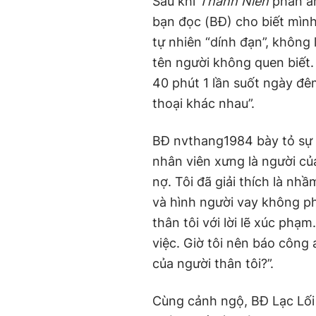
Sau khi
Thanh Niên
phản án
bạn đọc (BĐ) cho biết mìn
tự nhiên “dính đạn”, không
tên người không quen biết
40 phút 1 lần suốt ngày đêm
thoại khác nhau”.
BĐ nvthang1984 bày tỏ sự 
nhân viên xưng là người củ
nợ. Tôi đã giải thích là n
và hình người vay không ph
thân tôi với lời lẽ xúc phạ
việc. Giờ tôi nên báo công a
của người thân tôi?”.
Cùng cảnh ngộ, BĐ Lạc Lối b