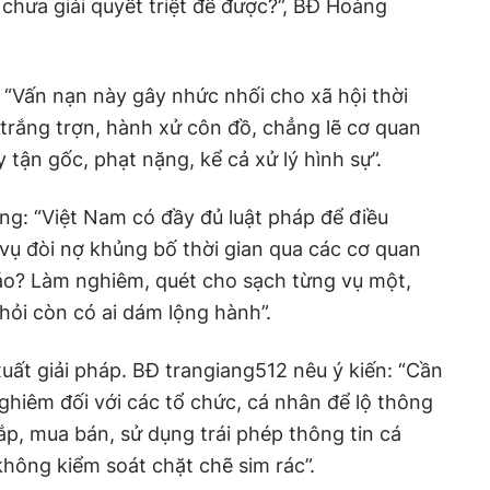
hưa giải quyết triệt để được?”, BĐ Hoàng
“Vấn nạn này gây nhức nhối cho xã hội thời
 trắng trợn, hành xử côn đồ, chẳng lẽ cơ quan
 tận gốc, phạt nặng, kể cả xử lý hình sự”.
g: “Việt Nam có đầy đủ luật pháp để điều
vụ đòi nợ khủng bố thời gian qua các cơ quan
ráo? Làm nghiêm, quét cho sạch từng vụ một,
hỏi còn có ai dám lộng hành”.
uất giải pháp. BĐ trangiang512 nêu ý kiến: “Cần
 nghiêm đối với các tổ chức, cá nhân để lộ thông
ắp, mua bán, sử dụng trái phép thông tin cá
hông kiểm soát chặt chẽ sim rác”.