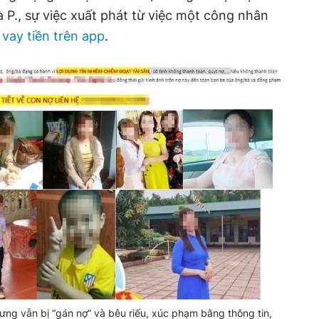
 P., sự việc xuất phát từ việc một công nhân
à
vay tiền trên app
.
ng vẫn bị “gán nợ” và bêu riếu, xúc phạm bằng thông tin,