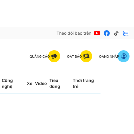
Theo dõi báo trên
QUẢNG CÁO
ĐẶT BÁO
ĐĂNG NHẬP
Công
Tiêu
Thời trang
Xe
Video
nghệ
dùng
trẻ