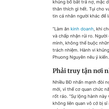
khủng bố bắt trả nợ, mặc dù
thân thích gì hết. Tụi cho
tin cá nhân người khác để l
“Làm ăn
kinh doanh
, khi c
và chấp nhận rủi ro. Người 
mình, không thể buộc nhữn
trách nhiệm. Hành vi khủng
Phuong Nguyên nêu ý kiến.
Phải truy tận nơi 
Nhiều BĐ nhấn mạnh đòi nợ
mới, vì thế cơ quan chức n
rốt ráo. “Sự lộng hành này 
không liên quan vô cớ bị sỉ