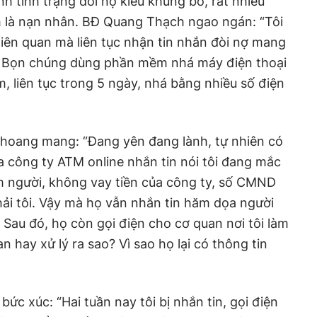
h tình trạng đòi nợ kiểu khủng bố, rất nhiều
h là nạn nhân. BĐ Quang Thạch ngao ngán: “Tôi
 liên quan mà liên tục nhận tin nhắn đòi nợ mang
. Bọn chúng dùng phần mềm nhá máy điện thoại
, liên tục trong 5 ngày, nhá bằng nhiều số điện
hoang mang: “Đang yên đang lành, tự nhiên có
a công ty ATM online nhắn tin nói tôi đang mắc
hầm người, không vay tiền của công ty, số CMND
ải tôi. Vậy mà họ vẫn nhắn tin hăm dọa người
m. Sau đó, họ còn gọi điện cho cơ quan nơi tôi làm
n hay xử lý ra sao? Vì sao họ lại có thông tin
ức xúc: “Hai tuần nay tôi bị nhắn tin, gọi điện