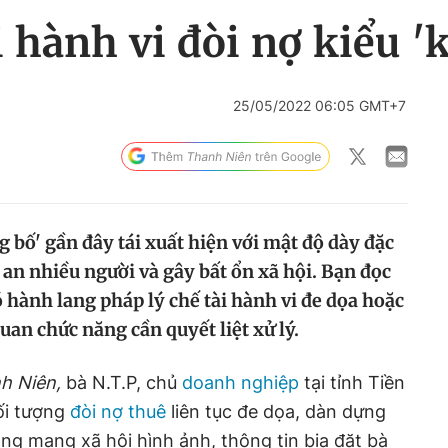
 hành vi đòi nợ kiểu '
25/05/2022 06:05 GMT+7
 bố' gần đây tái xuất hiện với mật độ dày đặc
 an nhiều người và gây bất ổn xã hội. Bạn đọc
 hành lang pháp lý chế tài hành vi đe dọa hoặc
an chức năng cần quyết liệt xử lý.
h Niên,
bà N.T.P, chủ
doanh nghiệp
tại tỉnh Tiền
đối tượng
đòi nợ thuê
liên tục đe dọa, dàn dựng
ảng mạng xã hội hình ảnh, thông tin bịa đặt bà