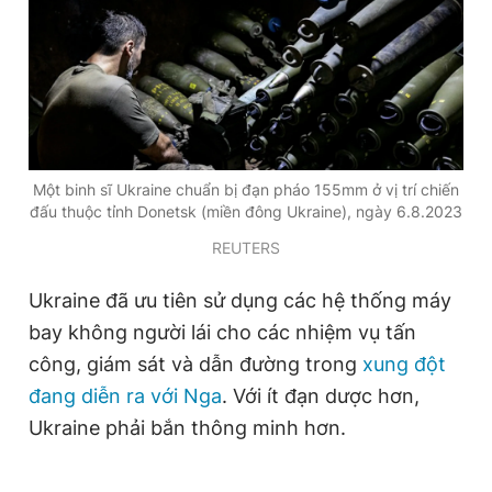
Một binh sĩ Ukraine chuẩn bị đạn pháo 155mm ở vị trí chiến
đấu thuộc tỉnh Donetsk (miền đông Ukraine), ngày 6.8.2023
REUTERS
Ukraine đã ưu tiên sử dụng các hệ thống máy
bay không người lái cho các nhiệm vụ tấn
công, giám sát và dẫn đường trong
xung đột
đang diễn ra với Nga
. Với ít đạn dược hơn,
Ukraine phải bắn thông minh hơn.