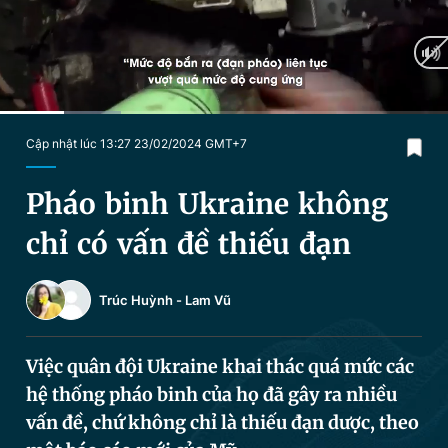
Chuyên mục khác
Tin đã xem
Chào ngày mới
Tin 24h
Đăng xuất
Tin thị trường
Tin 360
Current
0:18
/
Duration
2:01
Cập nhật lúc 13:27 23/02/2024 GMT+7
Time
Video
Magazine
Pháo binh Ukraine không
chỉ có vấn đề thiếu đạn
Sản phẩm khác
Trúc Huỳnh
-
Lam Vũ
Tiện ích
Bạn cần biết
Việc quân đội Ukraine khai thác quá mức các
Thông tin tòa soạn
Liên hệ quảng cáo
hệ thống pháo binh của họ đã gây ra nhiều
vấn đề, chứ không chỉ là thiếu đạn dược, theo