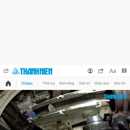
Video
Thời sự
Đời sống
Giải trí
Giáo dục
Sức khỏe
QUẢNG CÁO
ĐẶT BÁO
Thông tin tài khoản
Đổi mật khẩu
Chuyên mục
Tin đã lưu