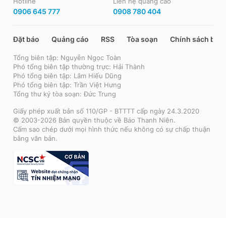
Hotline
Liên hệ quảng cáo
0906 645 777
0908 780 404
Đặt báo
Quảng cáo
RSS
Tòa soạn
Chính sách bảo
Tổng biên tập: Nguyễn Ngọc Toàn
Phó tổng biên tập thường trực: Hải Thành
Phó tổng biên tập: Lâm Hiếu Dũng
Phó tổng biên tập: Trần Việt Hưng
Tổng thư ký tòa soạn: Đức Trung
Giấy phép xuất bản số 110/GP - BTTTT cấp ngày 24.3.2020
© 2003-2026 Bản quyền thuộc về Báo Thanh Niên.
Cấm sao chép dưới mọi hình thức nếu không có sự chấp thuận
bằng văn bản.