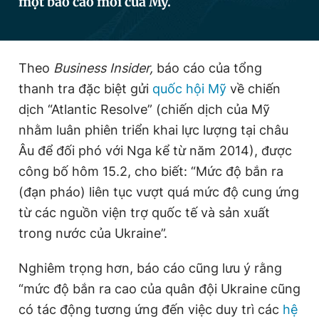
một báo cáo mới của Mỹ.
Đọc Thanh Niên trên điện thoại
Theo
Business Insider,
báo cáo của tổng
thanh tra đặc biệt gửi
quốc hội Mỹ
về chiến
dịch “Atlantic Resolve” (chiến dịch của Mỹ
nhằm luân phiên triển khai lực lượng tại châu
Theo dõi báo trên
Âu để đối phó với Nga kể từ năm 2014), được
công bố hôm 15.2, cho biết: “Mức độ bắn ra
Hotline
Liên hệ quảng cáo
(đạn pháo) liên tục vượt quá mức độ cung ứng
0906 645 777
0908 780 404
từ các nguồn viện trợ quốc tế và sản xuất
Đặt báo
Quảng cáo
RSS
Tòa soạn
Chính sách bảo
trong nước của Ukraine”.
Tổng biên tập: Nguyễn Ngọc Toàn
Nghiêm trọng hơn, báo cáo cũng lưu ý rằng
Phó tổng biên tập thường trực: Hải Thành
Phó tổng biên tập: Lâm Hiếu Dũng
“mức độ bắn ra cao của quân đội Ukraine cũng
Phó tổng biên tập: Trần Việt Hưng
có tác động tương ứng đến việc duy trì các
hệ
Tổng thư ký tòa soạn: Đức Trung