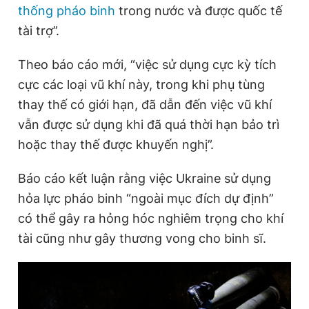
thống pháo binh
trong nước và được quốc tế
Giấy phép xuất bản số 110/GP - BTTTT cấp ngày 24.3.2020
© 2003-2026 Bản quyền thuộc về Báo Thanh Niên. Cấm sao
tài trợ”.
chép dưới mọi hình thức nếu không có sự chấp thuận bằng văn
bản. Phát triển bởi ePi Technologies, JSC.
Theo báo cáo mới, “việc sử dụng cực kỳ tích
cực các loại vũ khí này, trong khi phụ tùng
thay thế có giới hạn, đã dẫn đến việc vũ khí
vẫn được sử dụng khi đã quá thời hạn bảo trì
hoặc thay thế được khuyến nghị”.
Báo cáo kết luận rằng việc Ukraine sử dụng
hỏa lực pháo binh “ngoài mục đích dự định”
có thể gây ra hỏng hóc nghiêm trọng cho khí
tài cũng như gây thương vong cho binh sĩ.