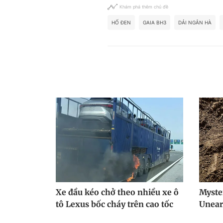
Khám phá thêm chủ đề
HỐ ĐEN
GAIA BH3
DẢI NGÂN HÀ