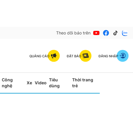
Theo dõi báo trên
QUẢNG CÁO
ĐẶT BÁO
ĐĂNG NHẬP
Công
Tiêu
Thời trang
Xe
Video
nghệ
dùng
trẻ