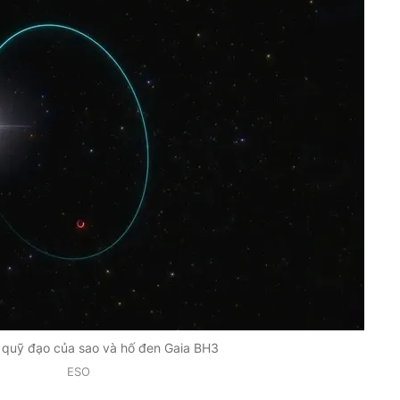
quỹ đạo của sao và hố đen Gaia BH3
ESO