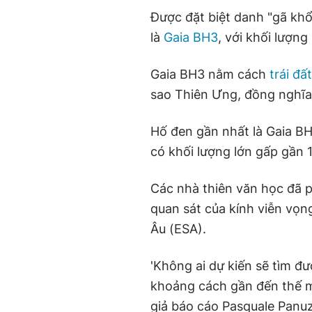
Được đặt biệt danh "gã khổ
là
Gaia BH3
, với khối lượng
Gaia BH3 nằm cách
trái đất
sao Thiên Ưng, đồng nghĩa l
Hố đen gần nhất là Gaia B
có khối lượng lớn gấp gần 1
Các nhà thiên văn học đã ph
quan sát của kính viễn vọ
Âu (ESA).
'Không ai dự kiến sẽ tìm đ
khoảng cách gần đến thế m
giả báo cáo Pasquale Panuz