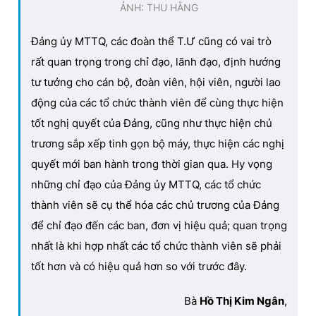
ẢNH: THU HẰNG
Giấy phép xuất bản số 110/GP - BTTTT cấp ngày 24.3.2020
© 2003-2026 Bản quyền thuộc về Báo Thanh Niên. Cấm sao
chép dưới mọi hình thức nếu không có sự chấp thuận bằng văn
Đảng ủy MTTQ, các đoàn thể T.Ư cũng có vai trò
bản. Phát triển bởi ePi Technologies, JSC.
rất quan trọng trong chỉ đạo, lãnh đạo, định hướng
tư tưởng cho cán bộ, đoàn viên, hội viên, người lao
động của các tổ chức thành viên để cùng thực hiện
tốt nghị quyết của Đảng, cũng như thực hiện chủ
trương sắp xếp tinh gọn bộ máy, thực hiện các nghị
quyết mới ban hành trong thời gian qua. Hy vọng
những chỉ đạo của Đảng ủy MTTQ, các tổ chức
thành viên sẽ cụ thể hóa các chủ trương của Đảng
để chỉ đạo đến các ban, đơn vị hiệu quả; quan trọng
nhất là khi hợp nhất các tổ chức thành viên sẽ phải
tốt hơn và có hiệu quả hơn so với trước đây.
Bà
Hồ Thị Kim Ngân
,