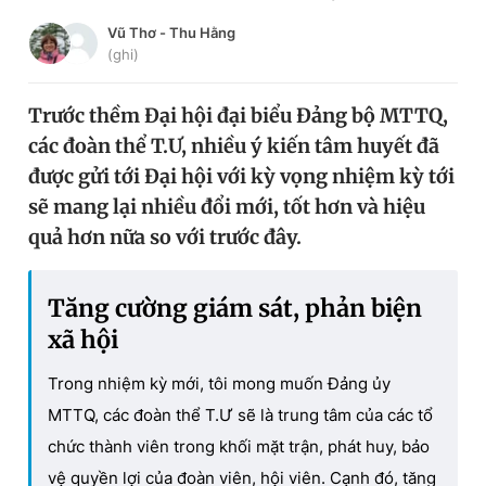
Chuyên mục khác
Vũ Thơ
-
Thu Hằng
Tin đã xem
(ghi)
Chào ngày mới
Tin 24h
Đăng xuất
Trước thềm Đại hội đại biểu Đảng bộ MTTQ,
Tin thị trường
Tin 360
các đoàn thể T.Ư, nhiều ý kiến tâm huyết đã
được gửi tới Đại hội với kỳ vọng nhiệm kỳ tới
sẽ mang lại nhiều đổi mới, tốt hơn và hiệu
Video
Magazine
quả hơn nữa so với trước đây.
Sản phẩm khác
Tăng cường giám sát, phản biện
Tiện ích
Bạn cần biết
xã hội
Trong nhiệm kỳ mới, tôi mong muốn Đảng ủy
Thông tin tòa soạn
Liên hệ quảng cáo
MTTQ, các đoàn thể T.Ư sẽ là trung tâm của các tổ
chức thành viên trong khối mặt trận, phát huy, bảo
vệ quyền lợi của đoàn viên, hội viên. Cạnh đó, tăng