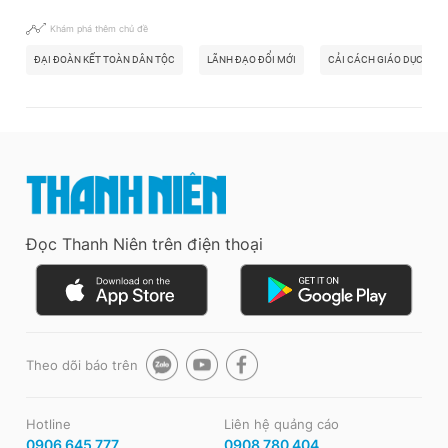
Khám phá thêm chủ đề
ĐẠI ĐOÀN KẾT TOÀN DÂN TỘC
LÃNH ĐẠO ĐỔI MỚI
CẢI CÁCH GIÁO DỤC
Đọc Thanh Niên trên điện thoại
Theo dõi báo trên
Hotline
Liên hệ quảng cáo
0906 645 777
0908 780 404