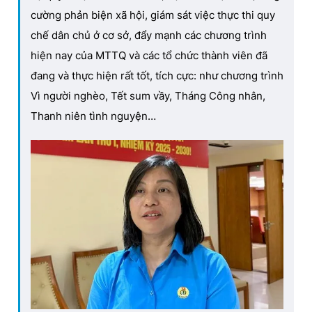
cường phản biện xã hội, giám sát việc thực thi quy
chế dân chủ ở cơ sở, đẩy mạnh các chương trình
Đọc Thanh Niên trên điện thoại
hiện nay của MTTQ và các tổ chức thành viên đã
đang và thực hiện rất tốt, tích cực: như chương trình
Vì người nghèo, Tết sum vầy, Tháng Công nhân,
Thanh niên tình nguyện…
Theo dõi báo trên
Hotline
Liên hệ quảng cáo
0906 645 777
0908 780 404
Đặt báo
Quảng cáo
RSS
Tòa soạn
Chính sách bảo
Tổng biên tập: Nguyễn Ngọc Toàn
Phó tổng biên tập thường trực: Hải Thành
Phó tổng biên tập: Lâm Hiếu Dũng
Phó tổng biên tập: Trần Việt Hưng
Tổng thư ký tòa soạn: Đức Trung