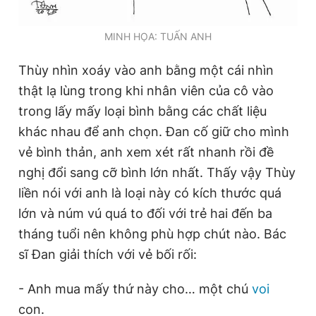
Giấy phép xuất bản số 110/GP - BTTTT cấp ngày 24.3.2020
© 2003-2026 Bản quyền thuộc về Báo Thanh Niên. Cấm sao
MINH HỌA: TUẤN ANH
chép dưới mọi hình thức nếu không có sự chấp thuận bằng văn
bản. Phát triển bởi ePi Technologies, JSC.
Thùy nhìn xoáy vào anh bằng một cái nhìn
thật lạ lùng trong khi nhân viên của cô vào
trong lấy mấy loại bình bằng các chất liệu
khác nhau để anh chọn. Đan cố giữ cho mình
vẻ bình thản, anh xem xét rất nhanh rồi đề
nghị đổi sang cỡ bình lớn nhất. Thấy vậy Thùy
liền nói với anh là loại này có kích thước quá
lớn và núm vú quá to đối với trẻ hai đến ba
tháng tuổi nên không phù hợp chút nào. Bác
sĩ Đan giải thích với vẻ bối rối:
- Anh mua mấy thứ này cho… một chú
voi
con.