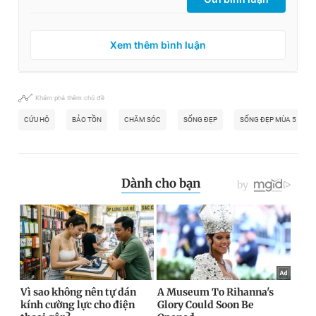
Xem thêm bình luận
Khám phá thêm chủ đề
CỨU HỘ
BẢO TỒN
CHĂM SÓC
SỐNG ĐẸP
SỐNG ĐẸP MÙA 5