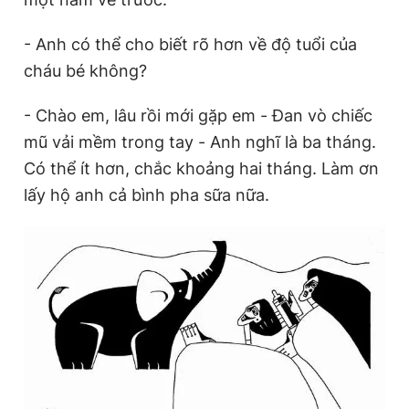
- Anh có thể cho biết rõ hơn về độ tuổi của
Đọc Thanh Niên trên điện thoại
cháu bé không?
- Chào em, lâu rồi mới gặp em - Đan vò chiếc
mũ vải mềm trong tay - Anh nghĩ là ba tháng.
Có thể ít hơn, chắc khoảng hai tháng. Làm ơn
Theo dõi báo trên
lấy hộ anh cả bình pha sữa nữa.
Hotline
Liên hệ quảng cáo
0906 645 777
0908 780 404
Đặt báo
Quảng cáo
RSS
Tòa soạn
Chính sách bảo
Tổng biên tập: Nguyễn Ngọc Toàn
Phó tổng biên tập thường trực: Hải Thành
Phó tổng biên tập: Lâm Hiếu Dũng
Phó tổng biên tập: Trần Việt Hưng
Tổng thư ký tòa soạn: Đức Trung