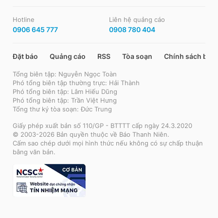
Hotline
Liên hệ quảng cáo
0906 645 777
0908 780 404
Đặt báo
Quảng cáo
RSS
Tòa soạn
Chính sách bảo
Tổng biên tập: Nguyễn Ngọc Toàn
Phó tổng biên tập thường trực: Hải Thành
Phó tổng biên tập: Lâm Hiếu Dũng
Phó tổng biên tập: Trần Việt Hưng
Tổng thư ký tòa soạn: Đức Trung
Giấy phép xuất bản số 110/GP - BTTTT cấp ngày 24.3.2020
© 2003-2026 Bản quyền thuộc về Báo Thanh Niên.
Cấm sao chép dưới mọi hình thức nếu không có sự chấp thuận
bằng văn bản.