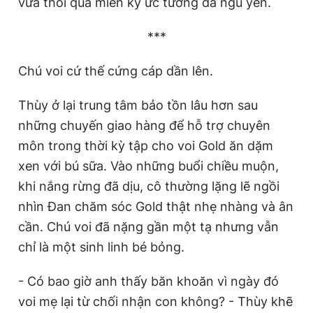
vừa thổi qua miền ký ức tưởng đã ngủ yên.
***
Chú voi cứ thế cứng cáp dần lên.
Thùy ở lại trung tâm bảo tồn lâu hơn sau
những chuyến giao hàng để hỗ trợ chuyên
môn trong thời kỳ tập cho voi Gold ăn dặm
xen với bú sữa. Vào những buổi chiều muộn,
khi nắng rừng đã dịu, cô thường lặng lẽ ngồi
nhìn Đan chăm sóc Gold thật nhẹ nhàng và ân
cần. Chú voi đã nặng gần một tạ nhưng vẫn
chỉ là một sinh linh bé bỏng.
- Có bao giờ anh thấy băn khoăn vì ngày đó
voi mẹ lại từ chối nhận con không? - Thùy khẽ