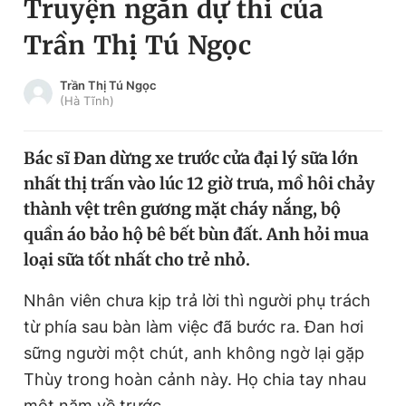
Truyện ngắn dự thi của
Chuyên mục khác
Trần Thị Tú Ngọc
Tin đã xem
Chào ngày mới
Tin 24h
Trần Thị Tú Ngọc
Đăng xuất
(Hà Tĩnh)
Tin thị trường
Tin 360
Bác sĩ Đan dừng xe trước cửa đại lý sữa lớn
Video
Magazine
nhất thị trấn vào lúc 12 giờ trưa, mồ hôi chảy
thành vệt trên gương mặt cháy nắng, bộ
quần áo bảo hộ bê bết bùn đất. Anh hỏi mua
Sản phẩm khác
loại sữa tốt nhất cho trẻ nhỏ.
Tiện ích
Bạn cần biết
Nhân viên chưa kịp trả lời thì người phụ trách
từ phía sau bàn làm việc đã bước ra. Đan hơi
Thông tin tòa soạn
Liên hệ quảng cáo
sững người một chút, anh không ngờ lại gặp
Thùy trong hoàn cảnh này. Họ chia tay nhau
một năm về trước.