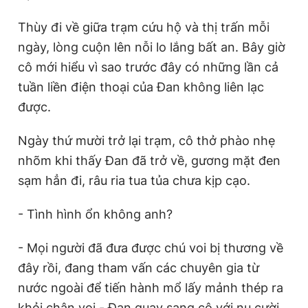
Thùy đi về giữa trạm cứu hộ và thị trấn mỗi
ngày, lòng cuộn lên nỗi lo lắng bất an. Bây giờ
cô mới hiểu vì sao trước đây có những lần cả
tuần liền điện thoại của Đan không liên lạc
được.
Ngày thứ mười trở lại trạm, cô thở phào nhẹ
nhõm khi thấy Đan đã trở về, gương mặt đen
sạm hẳn đi, râu ria tua tủa chưa kịp cạo.
- Tình hình ổn không anh?
- Mọi người đã đưa được chú voi bị thương về
đây rồi, đang tham vấn các chuyên gia từ
nước ngoài để tiến hành mổ lấy mảnh thép ra
khỏi chân voi - Đan quay sang cô với nụ cười