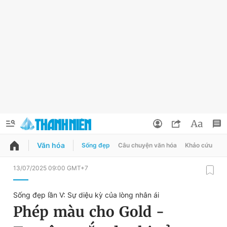
Văn hóa
Sống đẹp
Câu chuyện văn hóa
Khảo cứu
X
QUẢNG CÁO
ĐẶT BÁO
13/07/2025 09:00 GMT+7
Thông tin tài khoản
Sống đẹp lần V: Sự diệu kỳ của lòng nhân ái
Đổi mật khẩu
Phép màu cho Gold -
Chuyên mục
Tin đã lưu