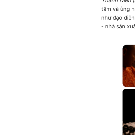
Thanh Niên
p
tâm và ủng h
như đạo diễn
- nhà sản xu