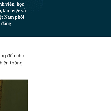
nh viên, học
, làm việc và
iệt Nam phối
 đăng.
mang đến cho
hiện thông