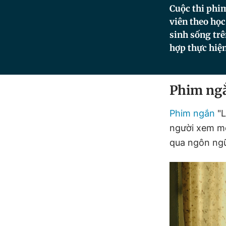
Cuộc thi phim
viên theo học
sinh sống tr
hợp thực hiệ
Phim ngắ
Phim ngắn
"L
người xem mộ
qua ngôn ngữ