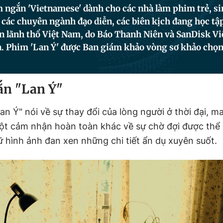
 ngắn 'Vietnamese' dành cho các nhà làm phim trẻ, si
 các chuyên ngành đạo diễn, các biên kịch đang học tập
ên lãnh thổ Việt Nam, do Báo Thanh Niên và SanDisk V
n. Phim 'Lan Ý' được Ban giám khảo vòng sơ khảo chọn
n "Lan Ý"
an Ý" nói về sự thay đổi của lòng người ở thời đại, 
t cảm nhận hoàn toàn khác về sự chờ đợi được thể 
 hình ảnh đan xen những chi tiết ẩn dụ xuyên suốt.