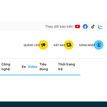
Theo dõi báo trên
QUẢNG CÁO
ĐẶT BÁO
ĐĂNG NHẬP
Công
Tiêu
Thời trang
Xe
Video
nghệ
dùng
trẻ