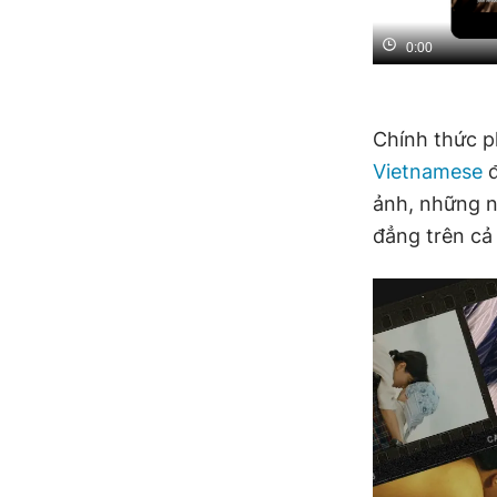
0:00
Chính thức p
Vietnamese
đ
ảnh, những n
đẳng trên cả