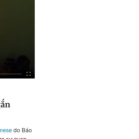
gắn
amese
do Báo