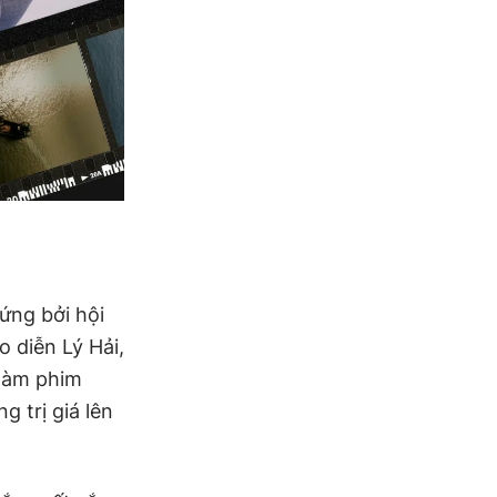
ứng bởi hội
 diễn Lý Hải,
 làm phim
g trị giá lên