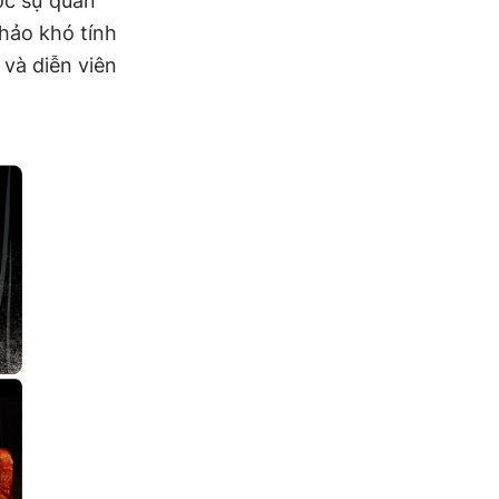
ợc sự quan
hảo khó tính
và diễn viên