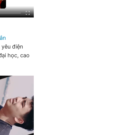
ắn
 yêu điện
đại học, cao