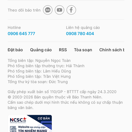
Theo dõi báo trên
Hotline
Liên hệ quảng cáo
0906 645 777
0908 780 404
Đặt báo
Quảng cáo
RSS
Tòa soạn
Chính sách bảo
Tổng biên tập: Nguyễn Ngọc Toàn
Phó tổng biên tập thường trực: Hải Thành
Phó tổng biên tập: Lâm Hiếu Dũng
Phó tổng biên tập: Trần Việt Hưng
Tổng thư ký tòa soạn: Đức Trung
Giấy phép xuất bản số 110/GP - BTTTT cấp ngày 24.3.2020
© 2003-2026 Bản quyền thuộc về Báo Thanh Niên.
Cấm sao chép dưới mọi hình thức nếu không có sự chấp thuận
bằng văn bản.