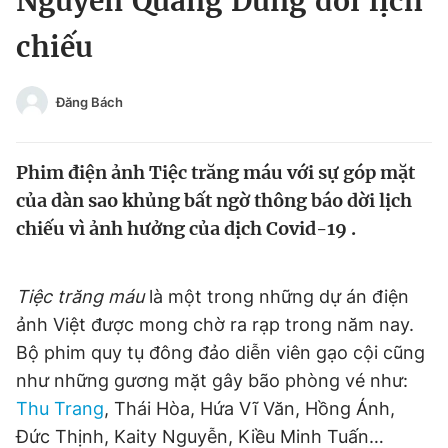
Nguyễn Quang Dũng dời lịch
Chuyên mục khác
chiếu
Tin đã xem
Chào ngày mới
Tin 24h
Đăng xuất
Đăng Bách
Tin thị trường
Tin 360
Phim điện ảnh Tiệc trăng máu với sự góp mặt
Video
Magazine
của dàn sao khủng bất ngờ thông báo dời lịch
chiếu vì ảnh hưởng của dịch Covid-19 .
Sản phẩm khác
Tiệc trăng máu
là một trong những dự án điện
Tiện ích
Bạn cần biết
ảnh Việt được mong chờ ra rạp trong năm nay.
Bộ phim quy tụ đông đảo diễn viên gạo cội cũng
Thông tin tòa soạn
Liên hệ quảng cáo
như những gương mặt gây bão phòng vé như:
Thu Trang
, Thái Hòa, Hứa Vĩ Văn, Hồng Ánh,
Đức Thịnh, Kaity Nguyễn, Kiều Minh Tuấn…