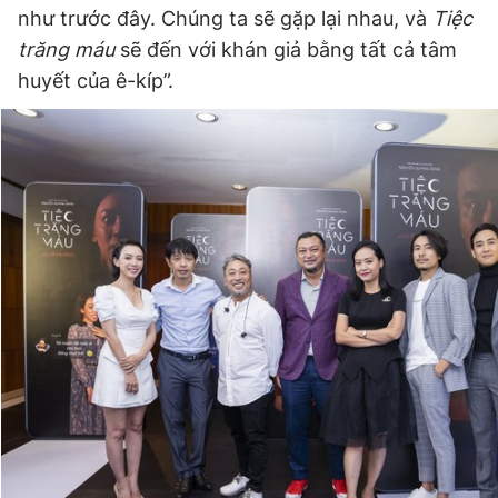
như trước đây. Chúng ta sẽ gặp lại nhau, và
Tiệc
Giấy phép xuất bản số 110/GP - BTTTT cấp ngày 24.3.2020
© 2003-2026 Bản quyền thuộc về Báo Thanh Niên. Cấm sao
trăng máu
sẽ đến với khán giả bằng tất cả tâm
chép dưới mọi hình thức nếu không có sự chấp thuận bằng văn
huyết của ê-kíp”.
bản. Phát triển bởi ePi Technologies, JSC.