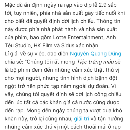
Mặc dù ấn định ngày ra rạp vào dịp lễ 2.9 sắp
tới, tuy nhiên, phía nhà sản xuất gây tiếc nuối khi
Đọc Thanh Niên trên điện thoại
cho biết đã quyết định dời lịch chiếu. Thông tin
này được phía nhà phát hành và nhà sản xuất
của phim, bao gồm Lotte Entertainment, Anh
Tễu Studio, HK Film và Sidus xác nhận.
Lí giải về sự việc, đạo diễn
Nguyễn Quang Dũng
Theo dõi báo trên
chia sẻ: "Chúng tôi rất mong
Tiệc trăng máu
sẽ
là bộ phim đem đến những cảm xúc thật thú vị
Hotline
Liên hệ quảng cáo
cho mọi người, nhưng tình hình dịch bệnh đột
0906 645 777
0908 780 404
ngột trở nên phức tạp nằm ngoài dự đoán. Vì
vậy, chúng tôi quyết định sẽ dời lịch công chiếu
Đặt báo
Quảng cáo
RSS
Tòa soạn
Chính sách bảo
đến lúc tất cả các khán giả cả nước cùng được
Tổng biên tập: Nguyễn Ngọc Toàn
đến rạp. Mong đến ngày chúng ta vượt qua khó
Phó tổng biên tập thường trực: Hải Thành
Phó tổng biên tập: Lâm Hiếu Dũng
khăn này, trở lại cùng nhau,
giải trí
và tận hưởng
Phó tổng biên tập: Trần Việt Hưng
Tổng thư ký tòa soạn: Đức Trung
những cảm xúc thú vị một cách thoải mái ở rạp