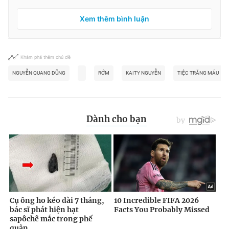
Xem thêm bình luận
Khám phá thêm chủ đề
NGUYỄN QUANG DŨNG
RỚM
KAITY NGUYỄN
TIỆC TRĂNG MÁU