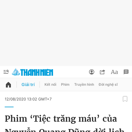
Giải trí
Kết nối
Phim
Truyền hình
Đời nghệ sĩ
QUẢNG CÁO
ĐẶT BÁO
12/08/2020 13:02 GMT+7
Thông tin tài khoản
Phim ‘Tiệc trăng máu’ của
Đổi mật khẩu
Chuyên mục
Tin đã lưu