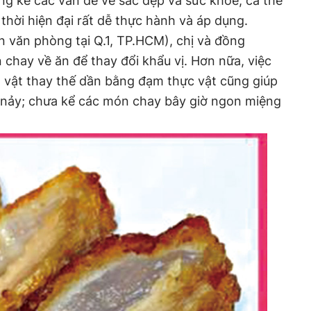
áng kể các vấn đề về sắc đẹp và sức khỏe, cả thể
 thời hiện đại rất dễ thực hành và áp dụng.
n văn phòng tại Q.1, TP.HCM), chị và đồng
chay về ăn để thay đổi khẩu vị. Hơn nữa, việc
 vật thay thế dần bằng đạm thực vật cũng giúp
g nảy; chưa kể các món chay bây giờ ngon miệng