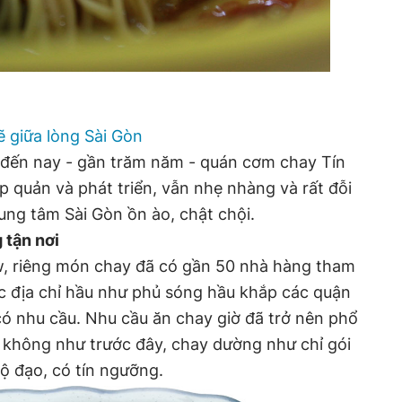
 giữa lòng Sài Gòn
c đến nay - gần trăm năm - quán cơm chay Tín
p quản và phát triển, vẫn nhẹ nhàng và rất đỗi
ung tâm Sài Gòn ồn ào, chật chội.
 tận nơi
ow, riêng món chay đã có gần 50 nhà hàng tham
Các địa chỉ hầu như phủ sóng hầu khắp các quận
ó nhu cầu. Nhu cầu ăn chay giờ đã trở nên phổ
; không như trước đây, chay dường như chỉ gói
ộ đạo, có tín ngưỡng.