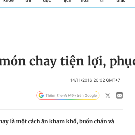
khỏe
trẻ
dục
lịch
hóa
trí
thao
ón chay tiện lợi, phục
14/11/2016 20:02 GMT+7
hay là một cách ăn kham khổ, buồn chán và