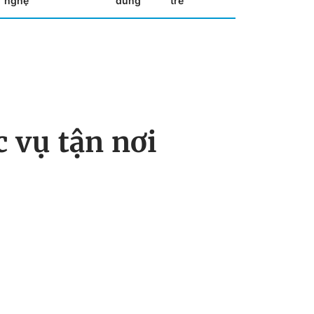
nghệ
dùng
trẻ
 vụ tận nơi