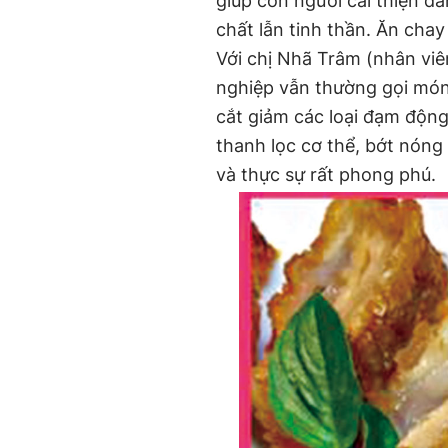
giúp con người cải thiện đ
chất lẫn tinh thần. Ăn chay
Với chị Nhã Trâm (nhân viê
nghiệp vẫn thường gọi món 
cắt giảm các loại đạm động
thanh lọc cơ thể, bớt nón
và thực sự rất phong phú.