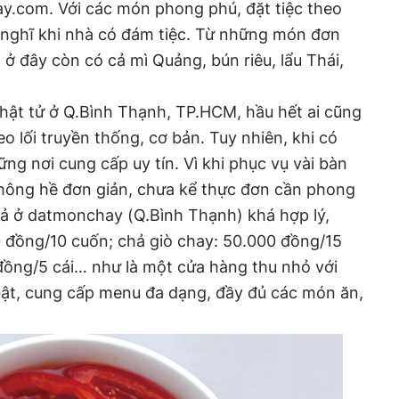
y.com. Với các món phong phú, đặt tiệc theo
 nghĩ khi nhà có đám tiệc. Từ những món đơn
 ở đây còn có cả mì Quảng, bún riêu, lẩu Thái,
hật tử ở Q.Bình Thạnh, TP.HCM, hầu hết ai cũng
o lối truyền thống, cơ bản. Tuy nhiên, khi có
ững nơi cung cấp uy tín. Vì khi phục vụ vài bàn
 không hề đơn giản, chưa kể thực đơn cần phong
cả ở datmonchay (Q.Bình Thạnh) khá hợp lý,
0 đồng/10 cuốn; chả giò chay: 50.000 đồng/15
đồng/5 cái… như là một cửa hàng thu nhỏ với
ật, cung cấp menu đa dạng, đầy đủ các món ăn,