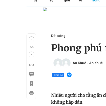
trị
sự
giới
tế
sống
Đời sống
Phong phú m
An Khuê
-
An Khuê
Chia sẻ
Nhiều người cho rằng ăn c
không hấp dẫn.