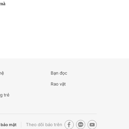
 mà
hệ
Bạn đọc
Rao vặt
g trẻ
Theo dõi báo trên
 bảo mật