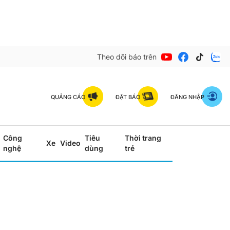
Theo dõi báo trên
QUẢNG CÁO
ĐẶT BÁO
ĐĂNG NHẬP
Công
Tiêu
Thời trang
Xe
Video
nghệ
dùng
trẻ