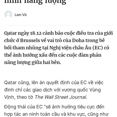
ninh năng lượng
Chuyên mục khác
Tin đã xem
Lam Vũ
Chào ngày mới
Tin 24h
Đăng xuất
Qatar ngày 18.12 cảnh báo cuộc điều tra của giới
Tin thị trường
Tin 360
chức ở Brussels về vai trò của Doha trong bê
bối tham nhũng tại Nghị viện châu Âu (EC) có
Video
Magazine
thể ảnh hưởng xấu đến các cuộc đàm phán
năng lượng giữa hai bên.
Sản phẩm khác
Tiện ích
Bạn cần biết
Qatar cũng, lên án quyết định của EC về việc
đình chỉ các giao dịch với vương quốc Vùng
Thông tin tòa soạn
Liên hệ quảng cáo
Vịnh, theo tờ
The Wall Street Journal.
Động thái của EC “sẽ ảnh hưởng tiêu cực đến
hợp tác an ninh toàn cầu và khu vực, cũng như