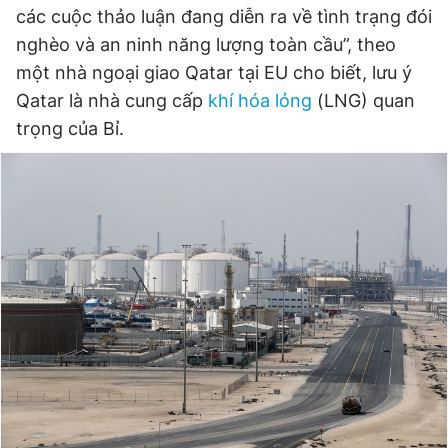
các cuộc thảo luận đang diễn ra về tình trạng đói
nghèo và an ninh năng lượng toàn cầu”, theo
Đọc Thanh Niên trên điện thoại
một nhà ngoại giao Qatar tại EU cho biết, lưu ý
Qatar là nhà cung cấp
khí hóa lỏng
(LNG) quan
trọng của Bỉ.
Theo dõi báo trên
Hotline
Liên hệ quảng cáo
0906 645 777
0908 780 404
Đặt báo
Quảng cáo
RSS
Tòa soạn
Chính sách bảo
Tổng biên tập: Nguyễn Ngọc Toàn
Phó tổng biên tập thường trực: Hải Thành
Phó tổng biên tập: Lâm Hiếu Dũng
Phó tổng biên tập: Trần Việt Hưng
Tổng thư ký tòa soạn: Đức Trung