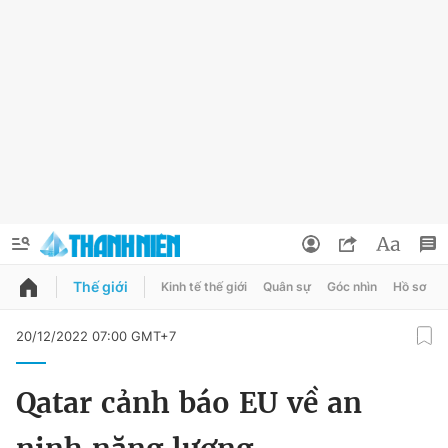
Thế giới
Kinh tế thế giới
Quân sự
Góc nhìn
Hồ sơ
QUẢNG CÁO
ĐẶT BÁO
20/12/2022 07:00 GMT+7
Thông tin tài khoản
Qatar cảnh báo EU về an
Đổi mật khẩu
Chuyên mục
Tin đã lưu