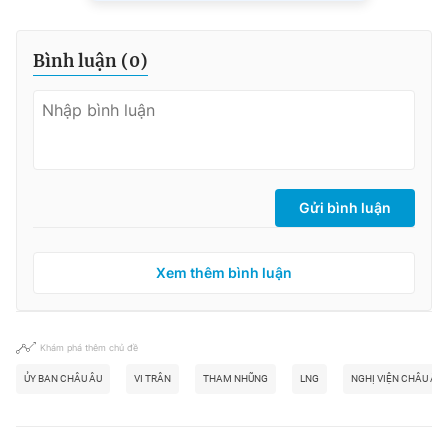
Bình luận (
0
)
Gửi bình luận
Xem thêm bình luận
Khám phá thêm chủ đề
ỦY BAN CHÂU ÂU
VI TRÂN
THAM NHŨNG
LNG
NGHỊ VIỆN CHÂU ÂU