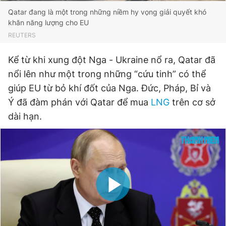
Giấy phép xuất bản số 110/GP - BTTTT cấp ngày 24.3.2020
Qatar đang là một trong những niềm hy vọng giải quyết khó
© 2003-2026 Bản quyền thuộc về Báo Thanh Niên. Cấm sao
khăn năng lượng cho EU
chép dưới mọi hình thức nếu không có sự chấp thuận bằng văn
REUTERS
bản. Phát triển bởi ePi Technologies, JSC.
Kể từ khi xung đột Nga - Ukraine nổ ra, Qatar đã
nổi lên như một trong những “cứu tinh” có thể
giúp EU từ bỏ khí đốt của Nga. Đức, Pháp, Bỉ và
Ý đã đàm phán với Qatar để mua
LNG
trên cơ sở
dài hạn.