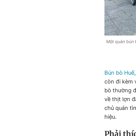
Một quán bún b
Bún bò Huế
còn đi kèm v
bò thường đi
về thịt lợn 
chủ quán tìm
hiệu.
Phải thí