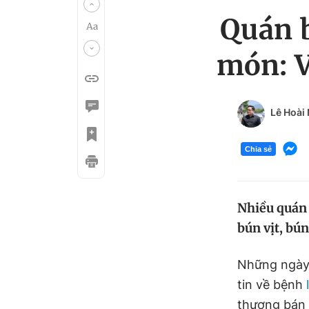
Quán b
món: V
Lê Hoài
Chia sẻ
Nhiều quán 
bún vịt, bún
Những ngày 
tin về bệnh
thương bán 