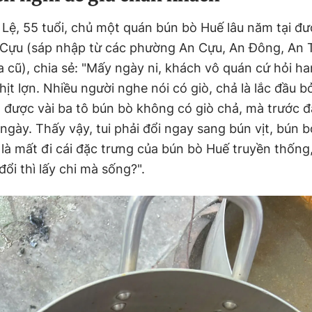
 Lệ, 55 tuổi, chủ một quán bún bò Huế lâu năm tại đ
 Cựu (sáp nhập từ các phường An Cựu, An Đông, An 
 cũ), chia sẻ: "Mấy ngày ni, khách vô quán cứ hỏi ha
ịt lợn. Nhiều người nghe nói có giò, chả là lắc đầu bỏ
 được vài ba tô bún bò không có giò chả, mà trước đ
ngày. Thấy vậy, tui phải đổi ngay sang bún vịt, bún 
 là mất đi cái đặc trưng của bún bò Huế truyền thốn
ổi thì lấy chi mà sống?".