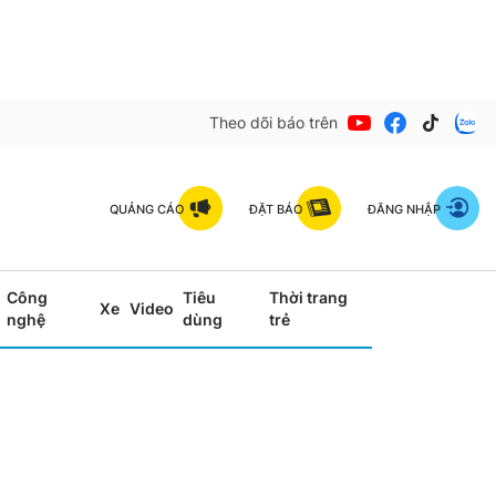
Theo dõi báo trên
QUẢNG CÁO
ĐẶT BÁO
ĐĂNG NHẬP
Công
Tiêu
Thời trang
Xe
Video
nghệ
dùng
trẻ