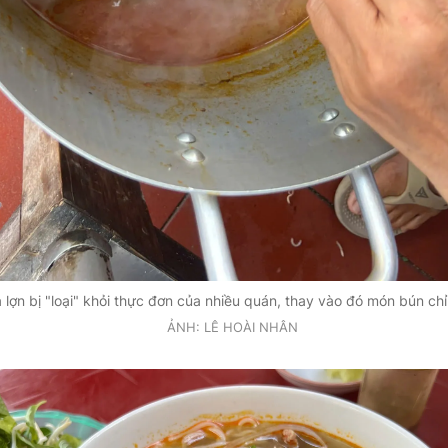
 lợn bị "loại" khỏi thực đơn của nhiều quán, thay vào đó món bún chỉ
ẢNH: LÊ HOÀI NHÂN