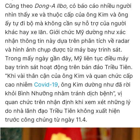
Cũng theo
Dong-A Ilbo
, có báo cáo nhiều người
nhìn thấy xe và thuộc cấp của ông Kim và ông
Đọc Thanh Niên trên điện thoại
ấy tự đi bộ mà không cần sự hỗ trợ của người
khác hay xe lăn. Giới chức Mỹ dường như xác
nhận thông tin này dựa trên phân tích về radar
và hình ảnh chụp được từ máy bay trinh sát.
Trong mấy ngày gần đây, Mỹ liên tục điều máy
Theo dõi báo trên
bay trinh sát hoạt động trên bán đảo Triều Tiên.
“Khi vài thân cận của ông Kim và quan chức cấp
Hotline
Liên hệ quảng cáo
cao nhiễm
Covid-19
, ông Kim dường như đã rời
0906 645 777
0908 780 404
khỏi Bình Nhưỡng nhằm tránh dịch bệnh”, vị
quan chức trên nhận định khi xem xét những lý
Đặt báo
Quảng cáo
RSS
Tòa soạn
Chính sách bảo
do nhà lãnh đạo Triều Tiên không xuất hiện
Tổng biên tập: Nguyễn Ngọc Toàn
Phó tổng biên tập thường trực: Hải Thành
trước công chúng từ ngày 11.4.
Phó tổng biên tập: Lâm Hiếu Dũng
Phó tổng biên tập: Trần Việt Hưng
Tổng thư ký tòa soạn: Đức Trung