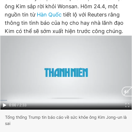
ông Kim sắp rời khỏi Wonsan. Hôm 24.4, một
nguồn tin từ
Hàn Quốc
tiết lộ với Reuters rằng
thông tin tình báo của họ cho hay nhà lãnh đạo
Kim có thể sẽ sớm xuất hiện trước công chúng.
Current
0:00
/
Duration
2:33
Time
Tổng thống Trump tin báo cáo về sức khỏe ông Kim Jong-un là
sai