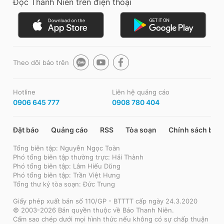
Đọc Thanh Niên trên điện thoại
Theo dõi báo trên
Hotline
Liên hệ quảng cáo
0906 645 777
0908 780 404
Đặt báo
Quảng cáo
RSS
Tòa soạn
Chính sách bảo
Tổng biên tập: Nguyễn Ngọc Toàn
Phó tổng biên tập thường trực: Hải Thành
Phó tổng biên tập: Lâm Hiếu Dũng
Phó tổng biên tập: Trần Việt Hưng
Tổng thư ký tòa soạn: Đức Trung
Giấy phép xuất bản số 110/GP - BTTTT cấp ngày 24.3.2020
© 2003-2026 Bản quyền thuộc về Báo Thanh Niên.
Cấm sao chép dưới mọi hình thức nếu không có sự chấp thuận