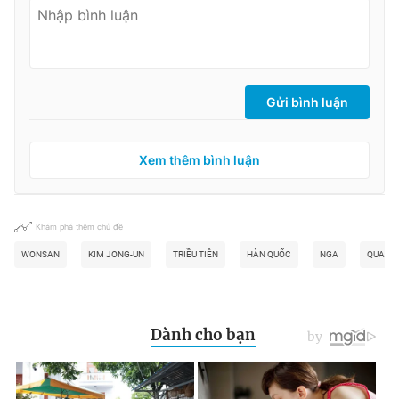
Gửi bình luận
Xem thêm bình luận
Khám phá thêm chủ đề
WONSAN
KIM JONG-UN
TRIỀU TIÊN
HÀN QUỐC
NGA
QUAN 