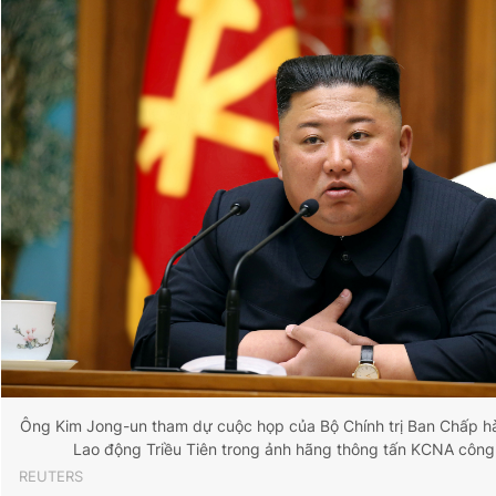
Giấy phép xuất bản số 110/GP - BTTTT cấp ngày 24.3.2020
© 2003-2026 Bản quyền thuộc về Báo Thanh Niên. Cấm sao
chép dưới mọi hình thức nếu không có sự chấp thuận bằng văn
bản. Phát triển bởi ePi Technologies, JSC.
Ông Kim Jong-un tham dự cuộc họp của Bộ Chính trị Ban Chấp h
Lao động Triều Tiên trong ảnh hãng thông tấn KCNA công
REUTERS