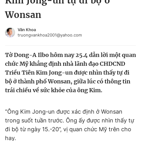
Kim Jong-un tự đi bộ ở
Chuyên mục khác
Wonsan
Tin đã xem
Chào ngày mới
Tin 24h
Văn Khoa
Đăng xuất
truongvankhoa2001@yahoo.com
Tin thị trường
Tin 360
Tờ Dong-A Ilbo hôm nay 25.4 dẫn lời một quan
Video
Magazine
chức Mỹ khẳng định nhà lãnh đạo CHDCND
Triều Tiên Kim Jong-un được nhìn thấy tự đi
bộ ở thành phố Wonsan, giữa lúc có thông tin
Sản phẩm khác
trái chiều về sức khỏe của ông Kim.
Tiện ích
Bạn cần biết
“Ông Kim Jong-un được xác định ở Wonsan
Thông tin tòa soạn
Liên hệ quảng cáo
trong suốt tuần trước. Ông ấy được nhìn thấy tự
đi bộ từ ngày 15.-20”, vị quan chức Mỹ trên cho
hay.