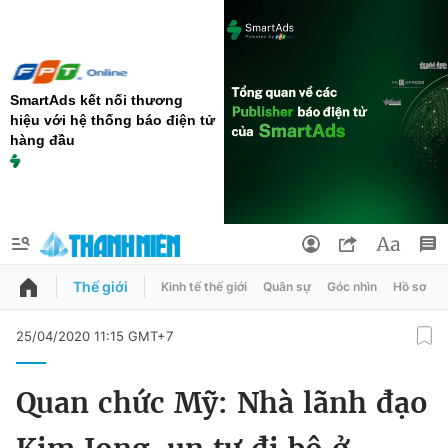
SmartAds kết nối thương
hiệu với hệ thống báo điện tử
hàng đầu
Thế giới
Kinh tế thế giới
Quân sự
Góc nhìn
Hồ sơ
QUẢNG CÁO
ĐẶT BÁO
25/04/2020 11:15 GMT+7
Thông tin tài khoản
Quan chức Mỹ: Nhà lãnh đạo
Đổi mật khẩu
Chuyên mục
Tin đã lưu