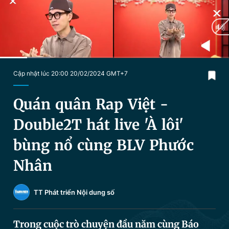
Chuyên mục khác
Tin đã xem
Chào ngày mới
Tin 24h
Đăng xuất
Tin thị trường
Tin 360
Current
0:21
/
Duration
2:53
Cập nhật lúc 20:00 20/02/2024 GMT+7
Time
Video
Magazine
Quán quân Rap Việt -
Double2T hát live 'À lôi'
Sản phẩm khác
bùng nổ cùng BLV Phước
Tiện ích
Bạn cần biết
Nhân
Thông tin tòa soạn
Liên hệ quảng cáo
TT Phát triển Nội dung số
Trong cuộc trò chuyện đầu năm cùng Báo