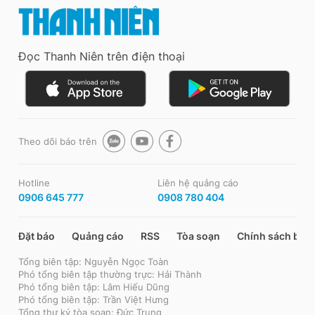
Đọc Thanh Niên trên điện thoại
Theo dõi báo trên
Hotline
Liên hệ quảng cáo
0906 645 777
0908 780 404
Đặt báo
Quảng cáo
RSS
Tòa soạn
Chính sách bảo
Tổng biên tập: Nguyễn Ngọc Toàn
Phó tổng biên tập thường trực: Hải Thành
Phó tổng biên tập: Lâm Hiếu Dũng
Phó tổng biên tập: Trần Việt Hưng
Tổng thư ký tòa soạn: Đức Trung