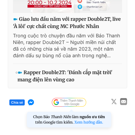
Giấy phép xuất bản số 110/GP - BTTTT cấp ngày 24.3.2020
© 2003-2026 Bản quyền thuộc về Báo Thanh Niên. Cấm sao
chép dưới mọi hình thức nếu không có sự chấp thuận bằng văn
Giao lưu đầu năm với rapper Double2T, live
bản. Phát triển bởi ePi Technologies, JSC.
'À lôi' cực chất cùng MC Phước Nhân
Trong cuộc trò chuyện đầu năm với Báo Thanh
Niên, rapper Double2T – Người miền núi chất
đã có những chia sẻ về năm 2023, một năm
đánh dấu sự bùng nổ của anh trong nghệ...
Rapper Double2T: 'Đánh cắp mặt trời'
mang điện lên vùng cao
Chia sẻ
Chọn Báo
Thanh Niên
làm
nguồn ưu tiên
trên Google tìm kiếm.
Xem hướng dẫn.