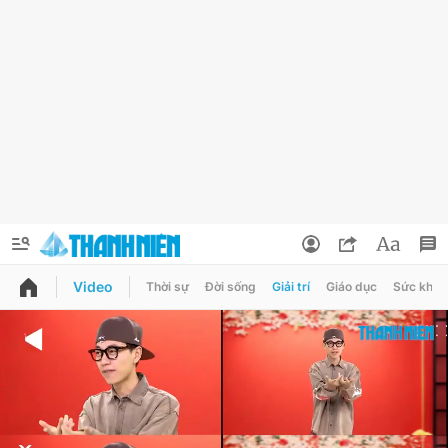
Video
Thời sự
Đời sống
Giải trí
Giáo dục
Sức khỏe
QUẢNG CÁO
ĐẶT BÁO
Thông tin tài khoản
Đổi mật khẩu
Chuyên mục
Tin đã lưu