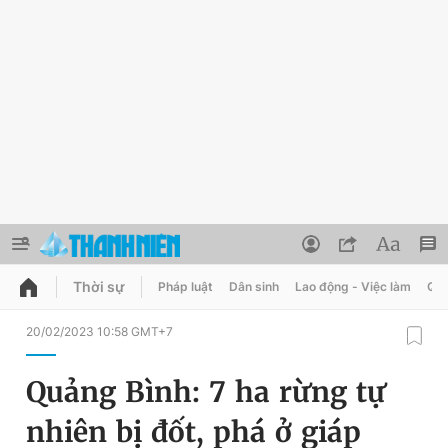
Thời sự
Pháp luật
Dân sinh
Lao động - Việc làm
Quy
QUẢNG CÁO
ĐẶT BÁO
20/02/2023 10:58 GMT+7
Thông tin tài khoản
Quảng Bình: 7 ha rừng tự
Đổi mật khẩu
Chuyên mục
nhiên bị đốt, phá ở giáp
Tin đã lưu