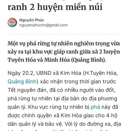
ranh 2 huyện miền núi
Chuyên mục khác
Tin đã xem
Chào ngày mới
Tin 24h
Nguyễn Phúc
nguyenphuctn@gmail.com
Đăng xuất
Tin thị trường
Tin 360
Một vụ phá rừng tự nhiên nghiêm trọng vừa
xảy ra tại khu vực giáp ranh giữa xã 2 huyện
Video
Magazine
Tuyên Hóa và Minh Hóa (Quảng Bình).
Ngày 20.2, UBND xã Kim Hóa (H.Tuyên Hóa,
Sản phẩm khác
Quảng Bình
) xác nhận trong thời gian trước
Tiện ích
Bạn cần biết
Tết nguyên đán, đã có nhiều người vào đốt,
phá rừng tự nhiên tại địa bàn do địa phương
quản lý. Khu vực rừng tự nhiên bị
phá
này đã
Thông tin tòa soạn
Liên hệ quảng cáo
được chính quyền xã Kim Hóa giao cho 4 hộ
dân quản lý và bảo vệ. Với lý do đường xa, địa