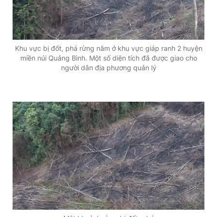
T
n
Giấy phép xuất bản số 110/GP - BTTTT cấp ngày 24.3.2020
© 2003-2026 Bản quyền thuộc về Báo Thanh Niên. Cấm sao
i
chép dưới mọi hình thức nếu không có sự chấp thuận bằng văn
m
bản. Phát triển bởi ePi Technologies, JSC.
Khu vực bị đốt, phá rừng nằm ở khu vực giáp ranh 2 huyện
e
miền núi Quảng Bình. Một số diện tích đã được giao cho
người dân địa phương quản lý