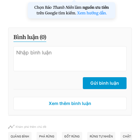
Chọn Báo
Thanh Niên
làm
nguồn ưu tiên
trên Google tìm kiếm.
Xem hướng dẫn.
Bình luận (
0
)
Gửi bình luận
Xem thêm bình luận
Khám phá thêm chủ đề
QUẢNG BÌNH
PHÁ RỪNG
ĐỐT RỪNG
RỪNG TỰ NHIÊN
CHẶT PHÁ 