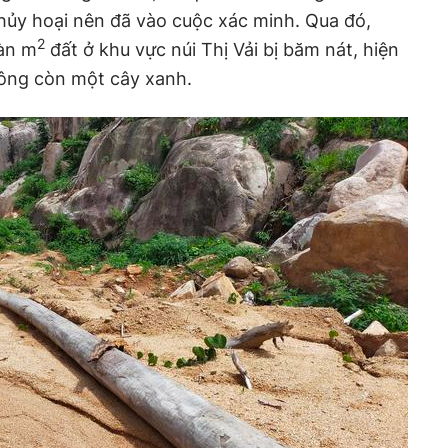
ị hủy hoại nên đã vào cuộc xác minh. Qua đó,
2
àn m
đất ở khu vực núi Thị Vải bị băm nát, hiện
không còn một cây xanh.