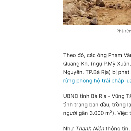
Phá rừn
Theo đó, các ông Phạm Văn
Quang Kh. (ngụ P.Mỹ Xuân,
Nguyên, TP.Bà Rịa) bị phạt
rừng phòng hộ trái pháp lu
UBND tỉnh Bà Rịa - Vũng Tà
tình trạng ban đầu, trồng l
2
người gần 3.000 m
). Việc
Như
Thanh Niên
thông tin