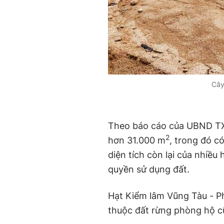
Cây 
Theo báo cáo của UBND TX.
2
hơn 31.000 m
, trong đó c
diện tích còn lại của nhiề
quyền sử dụng đất.
Hạt Kiểm lâm Vũng Tàu - P
thuộc đất rừng phòng hộ c