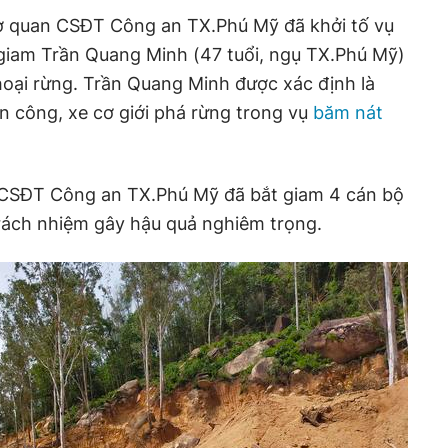
 Cơ quan CSĐT Công an TX.Phú Mỹ đã khởi tố vụ
m giam Trần Quang Minh (47 tuổi, ngụ TX.Phú Mỹ)
 hoại rừng. Trần Quang Minh được xác định là
ân công, xe cơ giới phá rừng trong vụ
băm nát
 CSĐT Công an TX.Phú Mỹ đã bắt giam 4 cán bộ
trách nhiệm gây hậu quả nghiêm trọng.