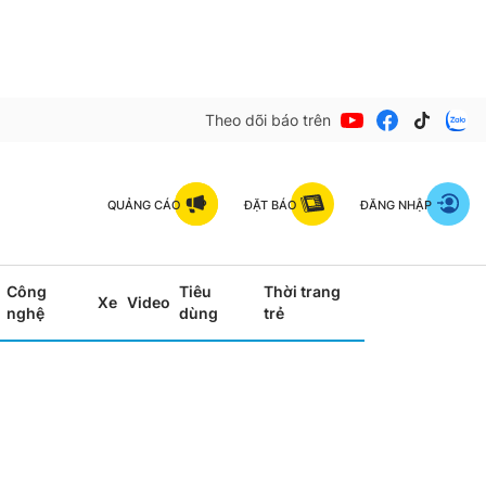
Theo dõi báo trên
QUẢNG CÁO
ĐẶT BÁO
ĐĂNG NHẬP
Công
Tiêu
Thời trang
Xe
Video
nghệ
dùng
trẻ