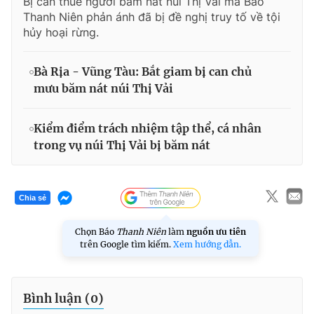
Bị can thuê người băm nát núi Thị Vải mà Báo
Thanh Niên phản ánh đã bị đề nghị truy tố về tội
hủy hoại rừng.
Bà Rịa - Vũng Tàu: Bắt giam bị can chủ
mưu băm nát núi Thị Vải
Kiểm điểm trách nhiệm tập thể, cá nhân
trong vụ núi Thị Vải bị băm nát
Chia sẻ
Chọn Báo
Thanh Niên
làm
nguồn ưu tiên
trên Google tìm kiếm.
Xem hướng dẫn.
Bình luận (
0
)