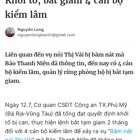
Khởi tố, bắt giam 4 cán bộ
Chuyên mục khác
kiểm lâm
Tin đã xem
Chào ngày mới
Tin 24h
Nguyễn Long
Đăng xuất
nguyenlongbaotn@gmail.com
Tin thị trường
Tin 360
Liên quan đến vụ núi Thị Vải bị băm nát mà
Video
Magazine
Báo Thanh Niên đã thông tin, đến nay có 4 cán
bộ kiểm lâm, quản lý rừng phòng hộ bị bắt tạm
giam.
Sản phẩm khác
Tiện ích
Bạn cần biết
Ngày 12.7, Cơ quan CSĐT Công an TX.Phú Mỹ
(Bà Rịa-Vũng Tàu) đã tống đạt quyết định khởi
Thông tin tòa soạn
Liên hệ quảng cáo
tố bị can, thực hiện lệnh bắt tạm giam 2 tháng
đối với 4 cán bộ kiểm lâm để xảy ra vụ “
Băm nát
núi Thị Vải
” mà Báo
Thanh Niên
đã thông tin.