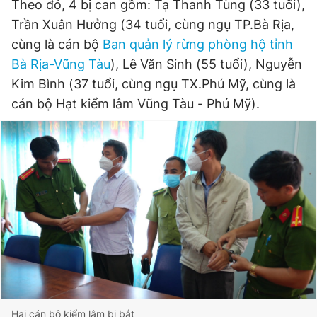
Theo đó, 4 bị can gồm: Tạ Thanh Tùng (33 tuổi),
Giấy phép xuất bản số 110/GP - BTTTT cấp ngày 24.3.2020
Trần Xuân Hưởng (34 tuổi, cùng ngụ TP.Bà Rịa,
© 2003-2026 Bản quyền thuộc về Báo Thanh Niên. Cấm sao
chép dưới mọi hình thức nếu không có sự chấp thuận bằng văn
cùng là cán bộ
Ban quản lý rừng phòng hộ tỉnh
bản. Phát triển bởi ePi Technologies, JSC.
Bà Rịa-Vũng Tàu
), Lê Văn Sinh (55 tuổi), Nguyễn
Kim Bình (37 tuổi, cùng ngụ TX.Phú Mỹ, cùng là
cán bộ Hạt kiểm lâm Vũng Tàu - Phú Mỹ).
Hai cán bộ kiểm lâm bị bắt