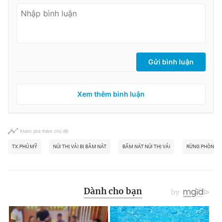
Gửi bình luận
Xem thêm bình luận
Khám phá thêm chủ đề
TX.PHÚ MỸ
NÚI THỊ VẢI BỊ BĂM NÁT
BĂM NÁT NÚI THỊ VẢI
RỪNG PHÒNG 