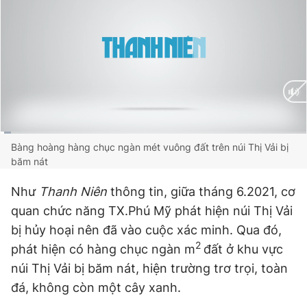
Current
0:02
/
Duration
1:27
Bàng hoàng hàng chục ngàn mét vuông đất trên núi Thị Vải bị
băm nát
Time
Như
Thanh Niên
thông tin, giữa tháng 6.2021, cơ
quan chức năng TX.Phú Mỹ phát hiện núi Thị Vải
bị hủy hoại nên đã vào cuộc xác minh. Qua đó,
2
phát hiện có hàng chục ngàn m
đất ở khu vực
núi Thị Vải bị băm nát, hiện trường trơ trọi, toàn
đá, không còn một cây xanh.