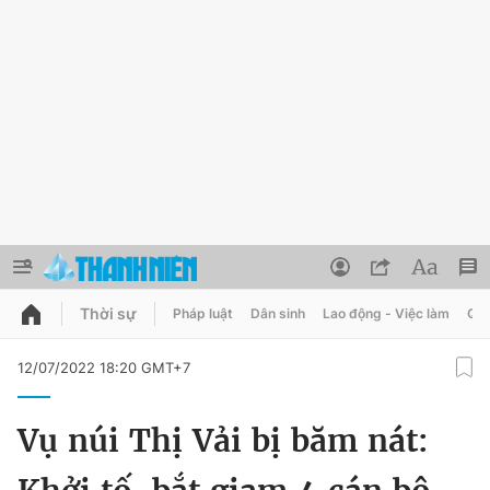
Thời sự
Pháp luật
Dân sinh
Lao động - Việc làm
Quy
QUẢNG CÁO
ĐẶT BÁO
12/07/2022 18:20 GMT+7
Thông tin tài khoản
Vụ núi Thị Vải bị băm nát:
Đổi mật khẩu
Chuyên mục
Tin đã lưu