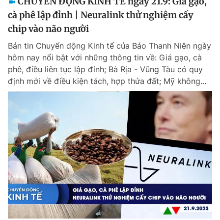
CHUYỂN ĐỘNG KINH TẾ ngày 21.9: Giá gạo,
cà phê lập đỉnh | Neuralink thử nghiệm cấy
chip vào não người
Bản tin Chuyển động Kinh tế của Báo Thanh Niên ngày
hôm nay nổi bật với những thông tin về: Giá gạo, cà
phê, điều liên tục lập đỉnh; Bà Rịa - Vũng Tàu có quy
định mới về điều kiện tách, hợp thửa đất; Mỹ không...