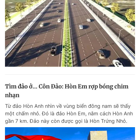
Giấy phép xuất bản số 110/GP - BTTTT cấp ngày 24.3.2020
© 2003-2026 Bản quyền thuộc về Báo Thanh Niên. Cấm sao chép
dưới mọi hình thức nếu không có sự chấp thuận bằng văn bản.
Phát triển bởi ePi Technologies, JSC.
Tìm đảo ở… Côn Đảo: Hòn Em rợp bóng chim
nhạn
Từ đảo Hòn Anh nhìn về vùng biển đông nam sẽ thấy
một chấm nhỏ. Đó là đảo Hòn Em, nằm cách Hòn Anh
gần 7 km. Đảo này còn được gọi là Hòn Trứng Nhỏ.