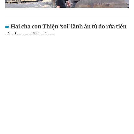
Hai cha con Thiện ‘soi’ lãnh án tù do rửa tiền
và cho vay lãi nặng
Ngày11.9.2023, TAND thị xã Phú Mỹ, tỉnh Bà Rịa –
Vũng Tàu đã tuyên án phạt đối với bị cáo lê Thái Thiện
và Lê Thái Phong về tội cho vay lãi nặng trong giao
dịch dân sự và rửa tiền.