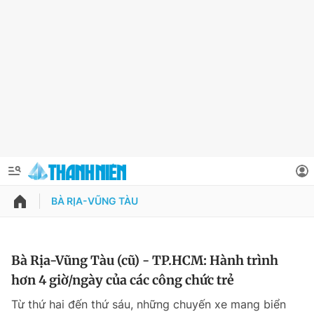
BÀ RỊA-VŨNG TÀU
QUẢNG CÁO
ĐẶT BÁO
Thông tin tài khoản
Bà Rịa-Vũng Tàu (cũ) - TP.HCM: Hành trình
hơn 4 giờ/ngày của các công chức trẻ
Đổi mật khẩu
Chuyên mục
Từ thứ hai đến thứ sáu, những chuyến xe mang biển
Tin đã lưu