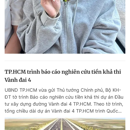
Đọc Thanh Niên trên điện thoại
Theo dõi báo trên
TP.HCM trình báo cáo nghiên cứu tiền khả thi
Hotline
Liên hệ quảng cáo
0906 645 777
0908 780 404
Vành đai 4
UBND TP.HCM vừa gửi Thủ tướng Chính phủ, Bộ KH-
Đặt báo
Quảng cáo
RSS
Tòa soạn
Chính sách bảo m
ĐT tờ trình Báo cáo nghiên cứu tiền khả thi dự án Đầu
tư xây dựng đường Vành đai 4 TP.HCM. Theo tờ trình,
Tổng biên tập: Nguyễn Ngọc Toàn
Phó tổng biên tập thường trực: Hải Thành
tổng chiều dài dự án Vành đai 4 TP.HCM trình Quốc...
Phó tổng biên tập: Lâm Hiếu Dũng
Phó tổng biên tập: Trần Việt Hưng
Tổng thư ký tòa soạn: Đức Trung