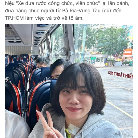
hiệu "Xe đưa rước công chức, viên chức" lại lăn bánh,
Chuyên mục khác
đưa hàng chục người từ Bà Rịa-Vũng Tàu (cũ) đến
Tin đã xem
TP.HCM làm việc và trở về tổ ấm.
Chào ngày mới
Tin 24h
Đăng xuất
Tin thị trường
Tin 360
Video
Magazine
Sản phẩm khác
Tiện ích
Bạn cần biết
Thông tin tòa soạn
Liên hệ quảng cáo