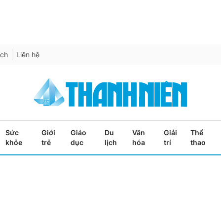
ích
Liên hệ
Sức
Giới
Giáo
Du
Văn
Giải
Thể
khỏe
trẻ
dục
lịch
hóa
trí
thao