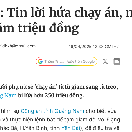
Tin lời hứa chạy án, 
ăm triệu đồng
hidhkh@gmail.com
16/04/2025 12:33 GMT+7
ời phụ nữ sẽ 'chạy án' từ tù giam sang tù treo,
g Nam
bị lừa hơn 250 triệu đồng.
 hình sự
Công an tỉnh Quảng Nam
cho biết vừa
an và thực hiện lệnh bắt để tạm giam đối với Đặng
Thác Bà, H.Yên Bình, tỉnh
Yên Bái
), để điều tra về