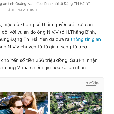
g an tỉnh Quảng Nam đọc lệnh khởi tố Đặng Thị Hải Yến
ẢNH: NAM THỊNH
4, mặc dù không có thẩm quyền xét xử, can
n đối với vụ án do ông N.V.V (ở H.Thăng Bình,
hưng Đặng Thị Hải Yến đã đưa ra
thông tin gian
ông N.V.V chuyển từ tù giam sang tù treo.
 cho Yến số tiền 256 triệu đồng. Sau khi nhận
ho ông V. mà chiếm giữ tiêu xài cá nhân.