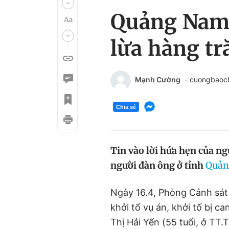
Quảng Nam: 
lừa hàng tr
Mạnh Cường
- cuongbaoc
Chia sẻ
Tin vào lời hứa hẹn của ngư
người đàn ông ở tỉnh
Quản
Ngày 16.4, Phòng Cảnh sát
khởi tố vụ án, khởi tố bị c
Thị Hải Yến (55 tuổi, ở TT.