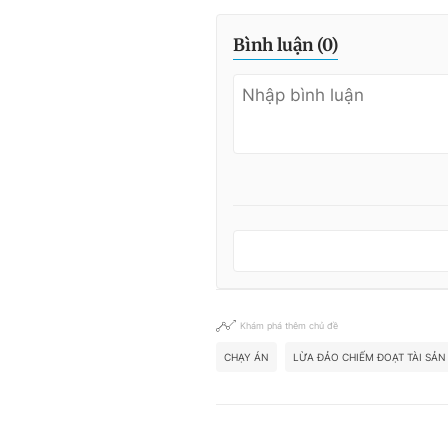
Bình luận (
0
)
Khám phá thêm chủ đề
CHẠY ÁN
LỪA ĐẢO CHIẾM ĐOẠT TÀI SẢN