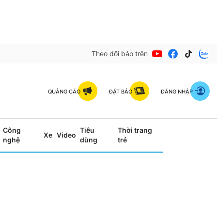
Theo dõi báo trên
QUẢNG CÁO
ĐẶT BÁO
ĐĂNG NHẬP
Công
Tiêu
Thời trang
Xe
Video
nghệ
dùng
trẻ