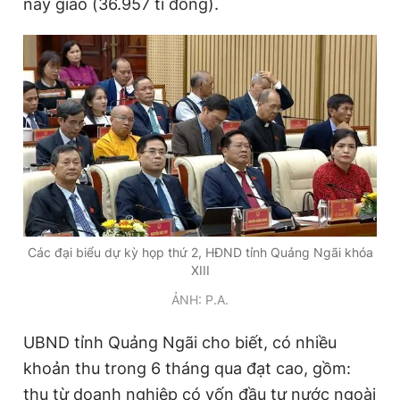
này giao (36.957 tỉ đồng).
Đọc Thanh Niên trên điện thoại
Theo dõi báo trên
Hotline
Liên hệ quảng cáo
0906 645 777
0908 780 404
Các đại biểu dự kỳ họp thứ 2, HĐND tỉnh Quảng Ngãi khóa
XIII
Đặt báo
Quảng cáo
RSS
Tòa soạn
Chính sách bảo
ẢNH: P.A.
Tổng biên tập: Nguyễn Ngọc Toàn
Phó tổng biên tập thường trực: Hải Thành
UBND tỉnh Quảng Ngãi cho biết, có nhiều
Phó tổng biên tập: Lâm Hiếu Dũng
khoản thu trong 6 tháng qua đạt cao, gồm:
Phó tổng biên tập: Trần Việt Hưng
Tổng thư ký tòa soạn: Đức Trung
thu từ doanh nghiệp có vốn đầu tư nước ngoài