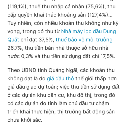
Giấy phép xuất bản số 110/GP - BTTTT cấp ngày 24.3.2020
(119,1%), thuế thu nhập cá nhân (75,6%), thu
© 2003-2026 Bản quyền thuộc về Báo Thanh Niên. Cấm sao
cấp quyền khai thác khoáng sản (127,4%)…
chép dưới mọi hình thức nếu không có sự chấp thuận bằng văn
bản. Phát triển bởi ePi Technologies, JSC.
Tuy nhiên, còn nhiều khoản thu không như kỳ
vọng, trong đó thu từ
Nhà máy lọc dầu Dung
Quất
chỉ đạt 37,5%,
thuế bảo vệ môi trường
26,7%, thu tiền bán nhà thuộc sở hữu nhà
nước 0,3% và thu tiền sử dụng đất chỉ 17,5%.
Theo UBND tỉnh Quảng Ngãi, các khoản thu
không đạt là do
giá dầu thô
thế giới thấp hơn
giá dầu giao dự toán; việc thu tiền sử dụng đất
ở các dự án khu dân cư, khu đô thị, trong đó
có các dự án do tỉnh làm chủ đầu tư chậm
triển khai thực hiện, thị trường bất động sản
chưa khởi sắc.