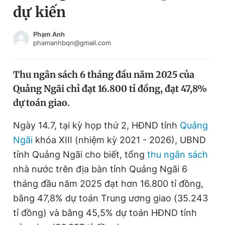
dự kiến
Chuyên mục khác
Tin đã xem
Chào ngày mới
Tin 24h
Phạm Anh
phamanhbqn@gmail.com
Đăng xuất
Tin thị trường
Tin 360
Thu ngân sách 6 tháng đầu năm 2025 của
Quảng Ngãi chỉ đạt 16.800 tỉ đồng, đạt 47,8%
Video
Magazine
dự toán giao.
Ngày 14.7, tại kỳ họp thứ 2, HĐND tỉnh
Quảng
Sản phẩm khác
Ngãi
khóa XIII (nhiệm kỳ 2021 - 2026), UBND
Tiện ích
Bạn cần biết
tỉnh Quảng Ngãi cho biết, tổng
thu ngân sách
nhà nước trên địa bàn tỉnh Quảng Ngãi 6
tháng đầu năm 2025 đạt hơn 16.800 tỉ đồng,
Thông tin tòa soạn
Liên hệ quảng cáo
bằng 47,8% dự toán Trung ương giao (35.243
tỉ đồng) và bằng 45,5% dự toán HĐND tỉnh