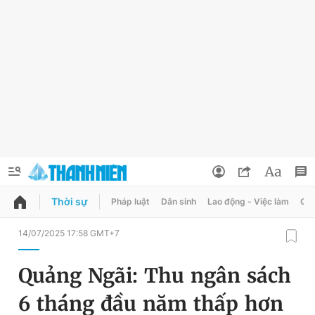
Thời sự
Pháp luật
Dân sinh
Lao động - Việc làm
Quy
QUẢNG CÁO
ĐẶT BÁO
14/07/2025 17:58 GMT+7
Thông tin tài khoản
Quảng Ngãi: Thu ngân sách
Đổi mật khẩu
Chuyên mục
6 tháng đầu năm thấp hơn
Tin đã lưu