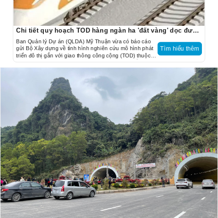
Chi tiết quy hoạch TOD hàng ngàn ha 'đất vàng' dọc đường sắt TP.HCM - Cần Thơ
Ban Quản lý Dự án (QLDA) Mỹ Thuận vừa có báo cáo
gửi Bộ Xây dựng về tình hình nghiên cứu mô hình phát
Tìm hiểu thêm
triển đô thị gắn với giao thông công cộng (TOD) thuộc
Báo cáo nghiên cứu tiền khả thi Dự án đường sắt
TP.HCM - Cần Thơ.