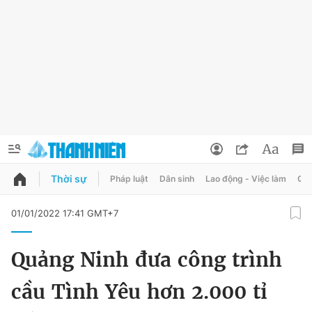
Thời sự
Pháp luật
Dân sinh
Lao động - Việc làm
Quy
QUẢNG CÁO
ĐẶT BÁO
01/01/2022 17:41 GMT+7
Thông tin tài khoản
Quảng Ninh đưa công trình
Đổi mật khẩu
Chuyên mục
cầu Tình Yêu hơn 2.000 tỉ
Tin đã lưu
Chuyên mục khác