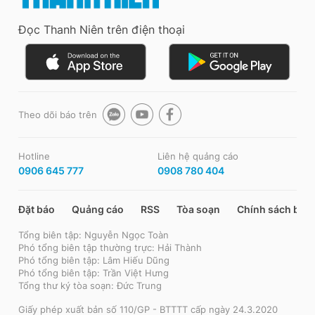
Đọc Thanh Niên trên điện thoại
Theo dõi báo trên
Hotline
Liên hệ quảng cáo
0906 645 777
0908 780 404
Đặt báo
Quảng cáo
RSS
Tòa soạn
Chính sách bảo
Tổng biên tập: Nguyễn Ngọc Toàn
Phó tổng biên tập thường trực: Hải Thành
Phó tổng biên tập: Lâm Hiếu Dũng
Phó tổng biên tập: Trần Việt Hưng
Tổng thư ký tòa soạn: Đức Trung
Giấy phép xuất bản số 110/GP - BTTTT cấp ngày 24.3.2020