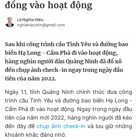
đồng vào hoạt động
Tin đã xem
Chào ngày mới
Tin 24h
Lã Nghĩa Hiếu
Đăng xuất
nghiahieubtn@gmail.com
Tin thị trường
Tin 360
Sau khi công trình cầu Tình Yêu và đường bao
Video
Magazine
biển Hạ Long - Cẩm Phả đi vào hoạt động,
hàng nghìn người dân Quảng Ninh đã đổ xô
đến chụp ảnh check-in ngay trong ngày đầu
Sản phẩm khác
tiên của năm 2022.
Tiện ích
Bạn cần biết
Ngày 1.1, tỉnh Quảng Ninh chính thức đưa công
trình cầu Tình Yêu và đường bao biển Hạ Long -
Thông tin tòa soạn
Liên hệ quảng cáo
Cẩm Phả đi vào hoạt động. Ngay trong ngày đầu
tiên của năm mới 2022, hàng nghìn người đã kéo
đến đây để
chụp ảnh check-in
và lưu giữ những
khoảnh khắc đáng nhớ.