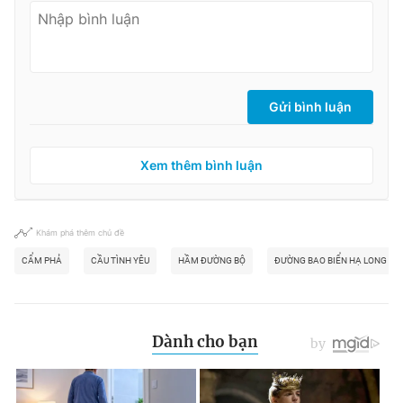
Gửi bình luận
Xem thêm bình luận
Khám phá thêm chủ đề
CẨM PHẢ
CẦU TÌNH YÊU
HẦM ĐƯỜNG BỘ
ĐƯỜNG BAO BIỂN HẠ LONG - 