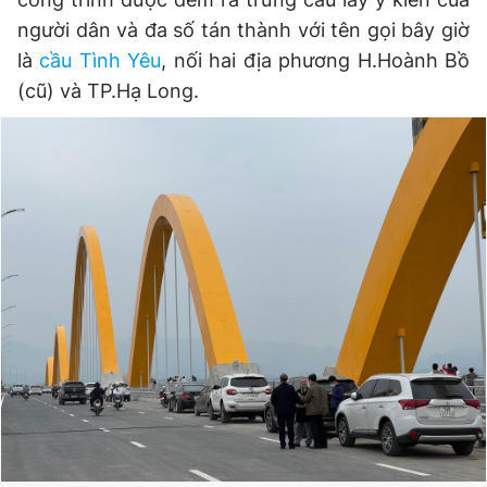
© 2003-2026 Bản quyền thuộc về Báo Thanh Niên. Cấm sao
người dân và đa số tán thành với tên gọi bây giờ
chép dưới mọi hình thức nếu không có sự chấp thuận bằng văn
bản. Phát triển bởi ePi Technologies, JSC.
là
cầu Tình Yêu
, nối hai địa phương H.Hoành Bồ
(cũ) và TP.Hạ Long.