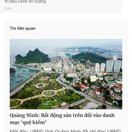
trí tiểu cảnh ấn tượng
N.H
Tin liên quan
Quảng Ninh: Bất động sản trên đồi vào danh
mục ‘quý hiếm’
Mới đây, UBND tỉnh Quảng Ninh đã chỉ đạo UBND