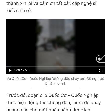
thành xin lỗi và cảm ơn tất cả”, cặp nghệ sĩ
xiếc chia sẻ.
C
0:00
/
D
2:54
u
u
Vụ Quốc Cơ - Quốc Nghiệp 'chồng đầu chạy xe': Đề nghị xử
lý hành chính
r
r
r
a
Trước đó, đoạn clip Quốc Cơ - Quốc Nghiệp
e
t
thực hiện động tác chồng đầu, lái xe để quay
n
i
quảng cáo cho một nhãn hàng được lan