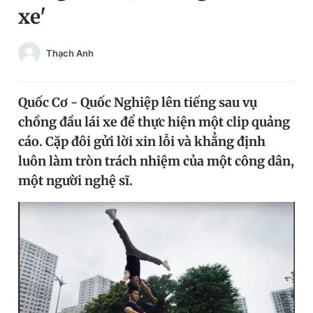
xe'
Chuyên mục khác
Tin đã xem
Chào ngày mới
Tin 24h
Thạch Anh
Đăng xuất
Tin thị trường
Tin 360
Quốc Cơ - Quốc Nghiệp lên tiếng sau vụ
chồng đầu lái xe để thực hiện một clip quảng
Video
Magazine
cáo. Cặp đôi gửi lời xin lỗi và khẳng định
luôn làm tròn trách nhiệm của một công dân,
một người nghệ sĩ.
Sản phẩm khác
Tiện ích
Bạn cần biết
Thông tin tòa soạn
Liên hệ quảng cáo