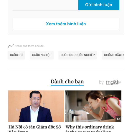
Gửi bình luận
Xem thêm bình luận
Khám phá thêm chủ đề
QUỐC CƠ
QUỐC NGHIỆP
QUỐC CƠ - QUỐC NGHIỆP
CHỒNG ĐẦU LÁI XE