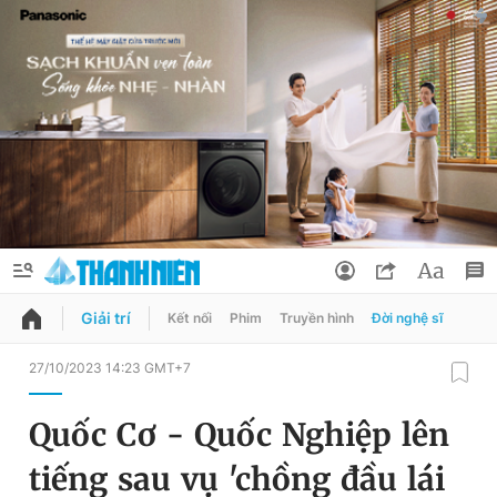
Giải trí
Kết nối
Phim
Truyền hình
Đời nghệ sĩ
QUẢNG CÁO
ĐẶT BÁO
27/10/2023 14:23 GMT+7
Thông tin tài khoản
Quốc Cơ - Quốc Nghiệp lên
Đổi mật khẩu
Chuyên mục
tiếng sau vụ 'chồng đầu lái
Tin đã lưu