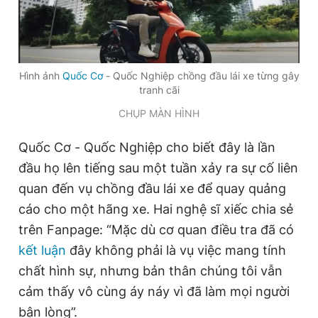
Đọc Thanh Niên trên điện thoại
Hình ảnh
Quốc Cơ
- Quốc Nghiệp chồng đầu lái xe từng gây
tranh cãi
CHỤP MÀN HÌNH
Theo dõi báo trên
Quốc Cơ - Quốc Nghiệp cho biết đây là lần
đầu họ lên tiếng sau một tuần xảy ra sự cố liên
Hotline
Liên hệ quảng cáo
quan đến vụ chồng đầu lái xe để quay quảng
0906 645 777
0908 780 404
cáo cho một hãng xe. Hai nghệ sĩ xiếc chia sẻ
trên Fanpage: “Mặc dù cơ quan điều tra đã có
Đặt báo
Quảng cáo
RSS
Tòa soạn
Chính sách bảo
kết luận
đây không phải là vụ việc mang tính
Tổng biên tập: Nguyễn Ngọc Toàn
chất hình sự, nhưng bản thân chúng tôi vẫn
Phó tổng biên tập thường trực: Hải Thành
Phó tổng biên tập: Lâm Hiếu Dũng
cảm thấy vô cùng áy náy vì đã làm mọi người
Phó tổng biên tập: Trần Việt Hưng
Tổng thư ký tòa soạn: Đức Trung
bận lòng”.