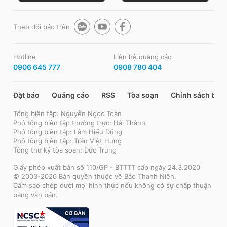
Theo dõi báo trên
Hotline
Liên hệ quảng cáo
0906 645 777
0908 780 404
Đặt báo
Quảng cáo
RSS
Tòa soạn
Chính sách bảo
Tổng biên tập: Nguyễn Ngọc Toàn
Phó tổng biên tập thường trực: Hải Thành
Phó tổng biên tập: Lâm Hiếu Dũng
Phó tổng biên tập: Trần Việt Hưng
Tổng thư ký tòa soạn: Đức Trung
Giấy phép xuất bản số 110/GP - BTTTT cấp ngày 24.3.2020
© 2003-2026 Bản quyền thuộc về Báo Thanh Niên.
Cấm sao chép dưới mọi hình thức nếu không có sự chấp thuận
bằng văn bản.