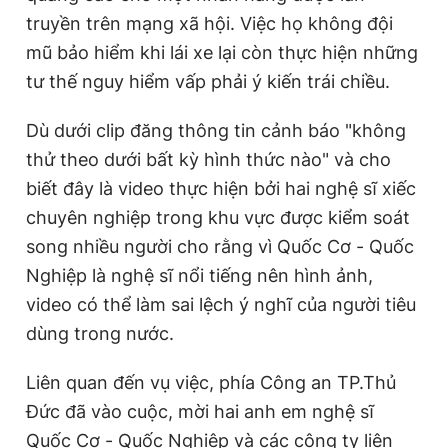
t
o
truyền trên mạng xã hội. Việc họ không đội
T
n
mũ bảo hiểm khi lái xe lại còn thực hiện những
i
tư thế nguy hiểm vấp phải ý kiến trái chiều.
m
Dù dưới clip đăng thông tin cảnh báo "không
e
thử theo dưới bất kỳ hình thức nào" và cho
biết đây là video thực hiện bởi hai nghệ sĩ xiếc
chuyên nghiệp trong khu vực được kiểm soát
song nhiều người cho rằng vì Quốc Cơ - Quốc
Nghiệp là nghệ sĩ nổi tiếng nên hình ảnh,
video có thể làm sai lệch ý nghĩ của người tiêu
dùng trong nước.
Liên quan đến vụ việc, phía Công an TP.Thủ
Đức đã vào cuộc, mời hai anh em nghệ sĩ
Quốc Cơ - Quốc Nghiệp và các công ty liên