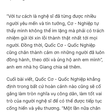
Giấy phép xuất bản số 110/GP - BTTTT cấp ngày 24.3.2020
© 2003-2026 Bản quyền thuộc về Báo Thanh Niên. Cấm sao
chép dưới mọi hình thức nếu không có sự chấp thuận bằng văn
“Với tư cách là nghệ sĩ đã từng được nhiều
bản. Phát triển bởi ePi Technologies, JSC.
người yêu mến và tin tưởng, Cơ - Nghiệp tự
thấy mình không thể im lặng mà phải có trách
nhiệm gửi lời xin lỗi thành thật nhất tới mọi
người. Đồng thời, Quốc Cơ - Quốc Nghiệp
cũng chân thành cảm ơn những người đã luôn
đồng hành, theo dõi và ủng hộ anh em mình”,
anh em nhà họ Giang chia sẻ thêm.
Cuối bài viết, Quốc Cơ - Quốc Nghiệp khẳng
định trong bất cứ hoàn cảnh nào cũng sẽ cố
gắng làm tròn nghĩa vụ công dân, làm tốt vai
trò của người nghệ sĩ để có thể được tiếp tục
cống hiến và yêu thương. “Một lần nữa chân