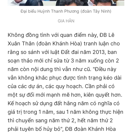
Giấy phép xuất bản số 110/GP - BTTTT cấp ngày 24.3.2020
© 2003-2026 Bản quyền thuộc về Báo Thanh Niên. Cấm sao
Đại biểu Huỳnh Thanh Phương (đoàn Tây Ninh)
chép dưới mọi hình thức nếu không có sự chấp thuận bằng văn
GIA HÂN
bản. Phát triển bởi ePi Technologies, JSC.
Không đồng tình với quan điểm này, ĐB Lê
Xuân Thân (đoàn Khánh Hòa) tranh luận cho
rằng so sánh với luật Đất đai năm 2013, ban
soạn thảo mới chỉ sửa từ 3 năm xuống còn 2
năm còn nội dung thì vẫn như cũ. "Điều này
vẫn không khắc phục được tình trạng kéo dài
của các dự án, các quy hoạch. Cần phải có
một sự đổi mới mạnh mẽ hơn, kiên quyết hơn.
Kế hoạch sử dụng đất hằng năm có nghĩa có
giá trị trong 1 năm, sau 1 năm không thực hiện
thì chuyển sang năm thứ 2, hết năm thứ 2
phải tuyên bố hủy bỏ", ĐB đoàn Khánh Hòa