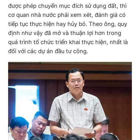
được phép chuyển mục đích sử dụng đất, thì
cơ quan nhà nước phải xem xét, đánh giá có
Đọc Thanh Niên trên điện thoại
tiếp tục thực hiện hay hủy bỏ. Theo ông, quy
định như vậy đã mở và thuận lợi hơn trong
quá trình tổ chức triển khai thực hiện, nhất là
đối với các dự án đầu tư công.
Theo dõi báo trên
Hotline
Liên hệ quảng cáo
0906 645 777
0908 780 404
Đặt báo
Quảng cáo
RSS
Tòa soạn
Chính sách bảo
Tổng biên tập: Nguyễn Ngọc Toàn
Phó tổng biên tập thường trực: Hải Thành
Phó tổng biên tập: Lâm Hiếu Dũng
Phó tổng biên tập: Trần Việt Hưng
Tổng thư ký tòa soạn: Đức Trung