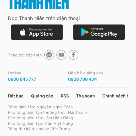
Đọc Thanh Niên trên điện thoại
Theo dõi báo trên
Hotline
Liên hệ quảng cáo
0906 645 777
0908 780 404
Đặt báo
Quảng cáo
RSS
Tòa soạn
Chính sách bảo
Tổng biên tập: Nguyễn Ngọc Toàn
Phó tổng biên tập thường trực: Hải Thành
Phó tổng biên tập: Lâm Hiếu Dũng
Phó tổng biên tập: Trần Việt Hưng
Tổng thư ký tòa soạn: Đức Trung