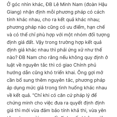
r
a
Ở góc nhìn khác, ĐB Lê Minh Nam (đoàn Hậu
e
t
Giang) nhận định mỗi phương pháp có cách
n
i
tính khác nhau, cho ra kết quả khác nhau;
t
o
phương pháp nào cũng có ưu điểm, hạn chế
T
n
và có thể chỉ phù hợp với một nhóm đối tượng
i
định giá đất. Vậy trong trường hợp kết quả
m
định giá khác nhau thì phải ứng xử như thế
nào? ĐB Nam cho rằng nếu không quy định ở
e
luật về nguyên tắc thì có giao Chính phủ
hướng dẫn cũng khó triển khai. Ông gợi mở
cần bổ sung thêm nguyên tắc, phương pháp
áp dụng mức giá trong tình huống khác nhau
về kết quả. "Chỉ khi có căn cứ pháp lý để
chứng minh cho việc đưa ra quyết định định
giá thì mới vừa đảm bảo tính khả thi, vừa yên