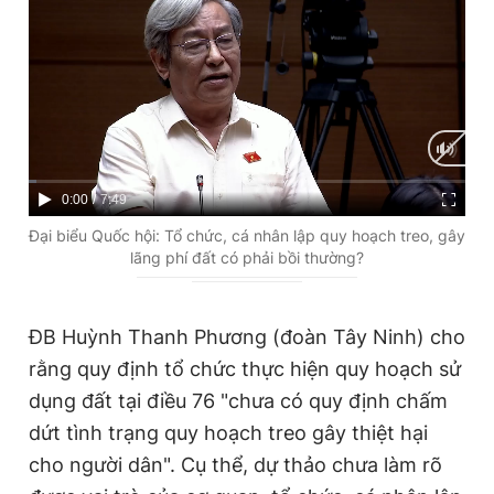
C
0:00
/
D
7:49
u
u
Đại biểu Quốc hội: Tổ chức, cá nhân lập quy hoạch treo, gây
lãng phí đất có phải bồi thường?
r
r
r
a
e
t
ĐB Huỳnh Thanh Phương (đoàn Tây Ninh) cho
rằng quy định tổ chức thực hiện quy hoạch sử
n
i
dụng đất tại điều 76 "chưa có quy định chấm
t
o
dứt tình trạng quy hoạch treo gây thiệt hại
T
n
cho người dân". Cụ thể, dự thảo chưa làm rõ
i