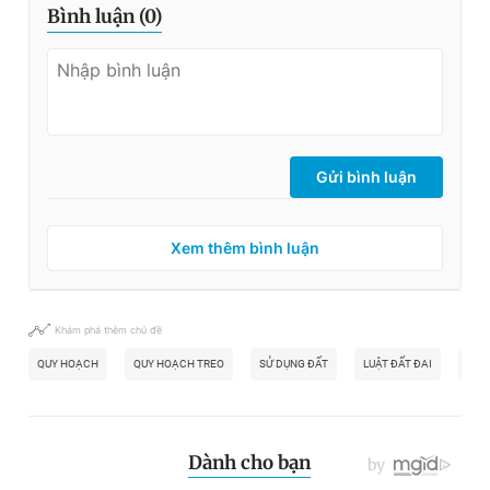
Bình luận (
0
)
Gửi bình luận
Xem thêm bình luận
Khám phá thêm chủ đề
QUY HOẠCH
QUY HOẠCH TREO
SỬ DỤNG ĐẤT
LUẬT ĐẤT ĐAI
DỰ 