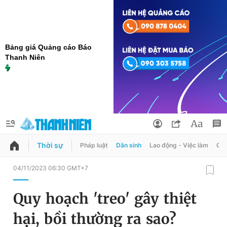
Bảng giá Quảng cáo Báo
Thanh Niên
Thời sự
Pháp luật
Dân sinh
Lao động - Việc làm
Quy
QUẢNG CÁO
ĐẶT BÁO
04/11/2023 06:30 GMT+7
Thông tin tài khoản
Quy hoạch 'treo' gây thiệt
Đổi mật khẩu
Chuyên mục
hại, bồi thường ra sao?
Tin đã lưu