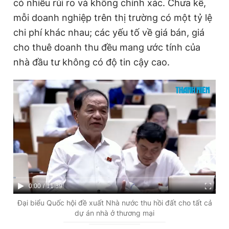
có nhiều rủi ro và không chính xác. Chưa kể,
mỗi doanh nghiệp trên thị trường có một tỷ lệ
chi phí khác nhau; các yếu tố về giá bán, giá
cho thuê doanh thu đều mang ước tính của
nhà đầu tư không có độ tin cậy cao.
C
0:00
/
D
11:39
u
u
Đại biểu Quốc hội đề xuất Nhà nước thu hồi đất cho tất cả
dự án nhà ở thương mại
r
r