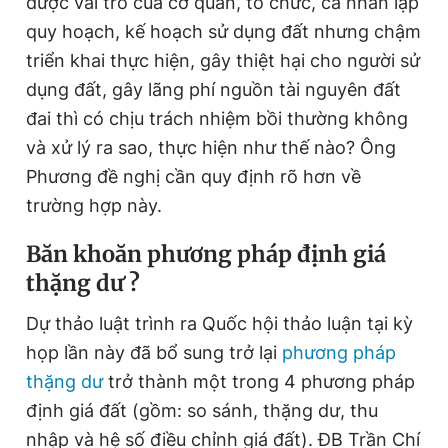
được vai trò của cơ quan, tổ chức, cá nhân lập
m
quy hoạch, kế hoạch sử dụng đất nhưng chậm
e
triển khai thực hiện, gây thiệt hại cho người sử
dụng đất, gây lãng phí nguồn tài nguyên đất
đai thì có chịu trách nhiệm bồi thường không
và xử lý ra sao, thực hiện như thế nào? Ông
Phương đề nghị cần quy định rõ hơn về
trường hợp này.
Băn khoăn phương pháp định giá
thặng dư ?
Dự thảo luật trình ra Quốc hội thảo luận tại kỳ
họp lần này đã bổ sung trở lại
phương pháp
thặng dư
trở thành một trong 4 phương pháp
định giá đất (gồm: so sánh, thặng dư, thu
nhập và hệ số điều chỉnh giá đất). ĐB Trần Chí