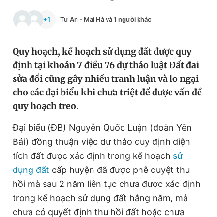
Chuyên mục khác
+1
Tư An
-
Mai Hà
và 1 người khác
Tin đã xem
Chào ngày mới
Tin 24h
Đăng xuất
Quy hoạch, kế hoạch sử dụng đất được quy
Tin thị trường
Tin 360
định tại khoản 7 điều 76 dự thảo luật Đất đai
sửa đổi cũng gây nhiều tranh luận và lo ngại
cho các đại biểu khi chưa triệt để được vấn đề
Video
Magazine
quy hoạch treo.
Đại biểu (ĐB) Nguyễn Quốc Luận (đoàn Yên
Sản phẩm khác
Bái) đồng thuận việc dự thảo quy định diện
Tiện ích
Bạn cần biết
tích đất được xác định trong kế hoạch
sử
dụng đất
cấp huyện đã được phê duyệt thu
Thông tin tòa soạn
Liên hệ quảng cáo
hồi mà sau 2 năm liên tục chưa được xác định
trong kế hoạch sử dụng đất hằng năm, mà
chưa có quyết định thu hồi đất hoặc chưa