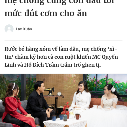
mẹ chồng cưng con dâu tới
Chuyên mục khác
mức đút cơm cho ăn
Tin đã xem
Chào ngày mới
Tin 24h
Đăng xuất
Lạc Xuân
Tin thị trường
Tin 360
Rước bé hàng xóm về làm dâu, mẹ chồng 'xì-
Video
Magazine
tin' chăm kỹ hơn cả con ruột khiến MC Quyền
Linh và Hồ Bích Trâm trầm trồ ghen tị.
Sản phẩm khác
Tiện ích
Bạn cần biết
Thông tin tòa soạn
Liên hệ quảng cáo