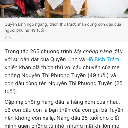
Đọc Thanh Niên trên điện thoại
Quyền Linh ngỡ ngàng, thích thú trước màn cưng con dâu của
người phụ nữ 49 tuổi
BTC
Trong tập 265 chương trình
Mẹ chồng nàng dâu
Theo dõi báo trên
với sự dẫn dắt của Quyền Linh và
Hồ Bích Trâm
khiến khán giả thích thú với câu chuyện của mẹ
Hotline
Liên hệ quảng cáo
chồng Nguyễn Thị Phương Tuyền (49 tuổi) và
0906 645 777
0908 780 404
con dâu cùng tên Nguyễn Thị Phương Tuyền (25
tuổi).
Đặt báo
Quảng cáo
RSS
Tòa soạn
Chính sách bảo
Cặp mẹ chồng nàng dâu là hàng xóm của nhau,
Tổng biên tập: Nguyễn Ngọc Toàn
Phó tổng biên tập thường trực: Hải Thành
cô con dâu còn là bạn thân của con gái bà Tuyền
Phó tổng biên tập: Lâm Hiếu Dũng
nên không còn xa lạ. Nàng dâu 25 tuổi cho biết
Phó tổng biên tập: Trần Việt Hưng
Tổng thư ký tòa soạn: Đức Trung
mình quen chồng từ nhỏ, nhưng mãi khi lớn mới