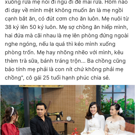
xuống rửa mẹ nói đi ngủ đi để mai rửa. Hôm nào
đi dạy về mình mệt không muốn ăn là mẹ ngồi
cạnh bắt ăn, có đút cơm cho ăn luôn. Mẹ nuôi từ
38 ký lên 50 ký luôn. Mẹ sợ chồng ăn hiếp mình,
hai đứa mà cãi nhau là mẹ lên phòng đứng ngoài
nghe ngóng, nếu la quá thì kéo mình xuống
phòng trốn. Mẹ hay nhõng nhẽo với mình, kêu
thèm trà sữa, bánh tráng trộn... Ba chồng cũng
bảo tính mẹ phải là con nít chứ không phải mẹ
chồng", cô gái 25 tuổi hạnh phúc chia sẻ.