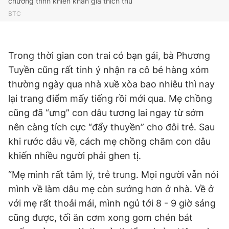
chương trình khiến khán giả thích thú
BTC
Trong thời gian con trai có bạn gái, bà Phương
Tuyền cũng rất tinh ý nhận ra cô bé hàng xóm
thường ngày qua nhà xuề xòa bao nhiêu thì nay
lại trang điểm mấy tiếng rồi mới qua. Mẹ chồng
cũng đã “ưng” con dâu tương lai ngay từ sớm
nên càng tích cực “đẩy thuyền” cho đôi trẻ. Sau
khi rước dâu về, cách mẹ chồng chăm con dâu
khiến nhiều người phải ghen tị.
“Mẹ mình rất tâm lý, trẻ trung. Mọi người vẫn nói
mình về làm dâu mẹ còn sướng hơn ở nhà. Về ở
với mẹ rất thoải mái, mình ngủ tới 8 - 9 giờ sáng
cũng được, tối ăn cơm xong gom chén bát