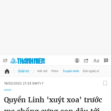
Giải trí
Kết nối
Phim
Truyền hình
Đời nghệ sĩ
QUẢNG CÁO
ĐẶT BÁO
18/02/2022 21:24 GMT+7
Thông tin tài khoản
Quyền Linh 'xuýt xoa' trước
Đổi mật khẩu
Chuyên mục
Tin đã lưu