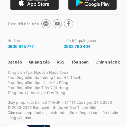
Theo dõi báo trên
Hotline
Liên hệ quảng cáo
0906 645 777
0908 780 404
Đặt báo
Quảng cáo
RSS
Tòa soạn
Chính sách bảo
Tổng biên tập: Nguyễn Ngọc Toàn
Phó tổng biên tập thường trực: Hải Thành
Phó tổng biên tập: Lâm Hiếu Dũng
Phó tổng biên tập: Trần Việt Hưng
Tổng thư ký tòa soạn: Đức Trung
Giấy phép xuất bản số 110/GP - BTTTT cấp ngày 24.3.2020
© 2003-2026 Bản quyền thuộc về Báo Thanh Niên.
Cấm sao chép dưới mọi hình thức nếu không có sự chấp thuận
bằng văn bản.